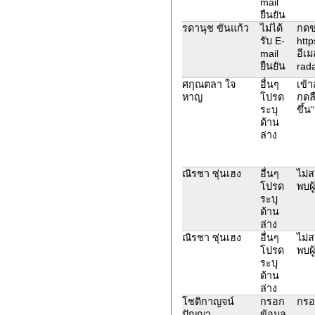
mail
ยืนยัน
รดานุช ขันแก้ว
ไม่ได้
กดขอ
รับ E-
http
mail
อีเม
ยืนยัน
rad
ศกุณตลา ใจ
อื่นๆ
เข้า
หาญ
โปรด
กดลื
ระบุ
ขึ้น
ด้าน
ล่าง
ณิรชา ซุ่นเฮง
อื่นๆ
ไม่
โปรด
พบผู
ระบุ
ด้าน
ล่าง
ณิรชา ซุ่นเฮง
อื่นๆ
ไม่
โปรด
พบผู
ระบุ
ด้าน
ล่าง
โชติกาญจน์
กรอก
กรอก
ปัญญา
ข้อมูล