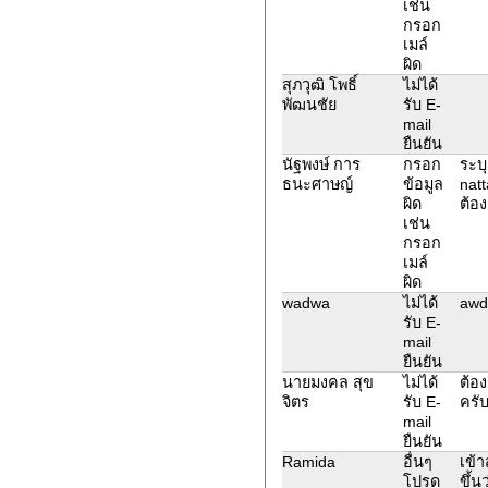
เช่น
กรอก
เมล์
ผิด
สุภวุฒิ โพธิ์
ไม่ได้
พัฒนชัย
รับ E-
mail
ยืนยัน
นัฐพงษ์ การ
กรอก
ระบุ
ธนะศาษญ์
ข้อมูล
nat
ผิด
ต้อ
เช่น
กรอก
เมล์
ผิด
wadwa
ไม่ได้
awd
รับ E-
mail
ยืนยัน
นายมงคล สุข
ไม่ได้
ต้อ
จิตร
รับ E-
ครั
mail
ยืนยัน
Ramida
อื่นๆ
เข้า
โปรด
ขึ้น