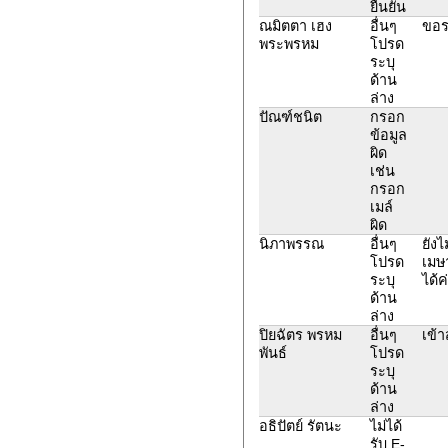
ยืนยัน
ณมิตตา เฮง
อื่นๆ
ขอรห
พระพรหม
โปรด
ระบุ
ด้าน
ล่าง
ปัณฑ์ชนิต
กรอก
ข้อมูล
ผิด
เช่น
กรอก
เมล์
ผิด
นิภาพรรณ
อื่นๆ
ยังไ
โปรด
เมษ
ระบุ
ได้ค
ด้าน
ล่าง
ปิยฉัตร พรหม
อื่นๆ
เข้า
พันธ์
โปรด
ระบุ
ด้าน
ล่าง
อธิปัตย์ รัตนะ
ไม่ได้
รับ E-