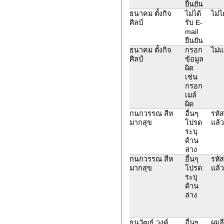
ยืนยัน
ธนาคม ตั้งกิจ
ไม่ได้
ไม่ไ
ศิลป์
รับ E-
mail
ยืนยัน
ธนาคม ตั้งกิจ
กรอก
ไม่แ
ศิลป์
ข้อมูล
ผิด
เช่น
กรอก
เมล์
ผิด
กนกวรรณ สีห
อื่นๆ
รหัส
มากสุข
โปรด
แล้ว
ระบุ
ด้าน
ล่าง
กนกวรรณ สีห
อื่นๆ
รหัส
มากสุข
โปรด
แล้ว
ระบุ
ด้าน
ล่าง
ธนวัฒธ์ วงค์
อื่นๆ
ผมลื