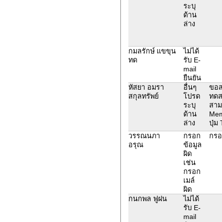
ระบุ
ด้าน
ล่าง
กมลรักษ์ แขขุน
ไม่ได้
ทด
รับ E-
mail
ยืนยัน
หัสยา อมรา
อื่นๆ
ขอส
สกุลทรัพย์
โปรด
ทดส
ระบุ
สาม
ด้าน
Mem
ล่าง
ปุ่ม
วรรณนภา
กรอก
กรอ
อรุณ
ข้อมูล
ผิด
เช่น
กรอก
เมล์
ผิด
กนกพล ฟูฝน
ไม่ได้
รับ E-
mail