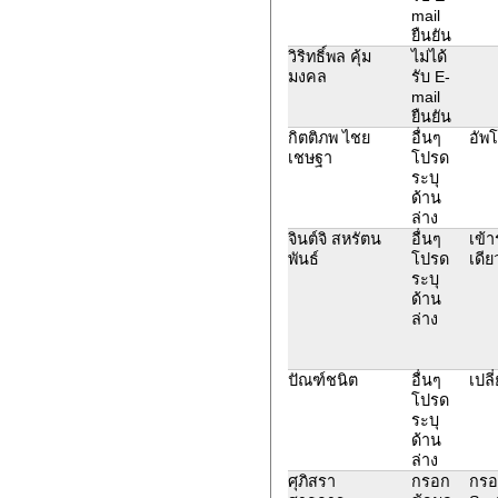
mail
ยืนยัน
วิริทธิ์พล คุ้ม
ไม่ได้
มงคล
รับ E-
mail
ยืนยัน
กิตติภพ ไชย
อื่นๆ
อัพ
เชษฐา
โปรด
ระบุ
ด้าน
ล่าง
จินต์จิ สหรัตน
อื่นๆ
เข้า
พันธ์
โปรด
เดีย
ระบุ
ด้าน
ล่าง
ปัณฑ์ชนิต
อื่นๆ
เปล
โปรด
ระบุ
ด้าน
ล่าง
ศุภิสรา
กรอก
กรอ