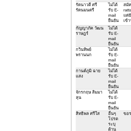
รัตนาวดี ศรี
ไม่ได้
สมัค
รัตนมนตรี
รับ E-
rat
mail
แต่ย
ยืนยัน
เข้า
กัญญาภัค วัฒน
ไม่ได้
ราษฎร์
รับ E-
mail
ยืนยัน
กวินทิพย์
ไม่ได้
พรานนก
รับ E-
mail
ยืนยัน
กานต์ภูมิ ฉาย
ไม่ได้
แสง
รับ E-
mail
ยืนยัน
จักรกฤษ สิมมา
ไม่ได้
ลุน
รับ E-
mail
ยืนยัน
สิทธิพล ศรีใส
อื่นๆ
ขอร
โปรด
ระบุ
ด้าน