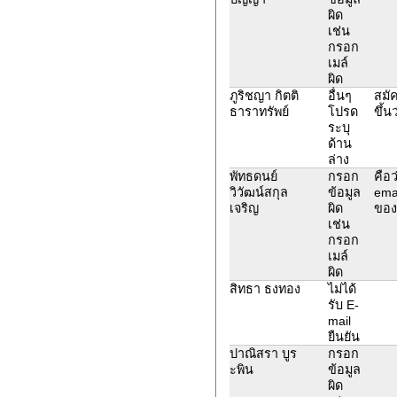
ผิด
เช่น
กรอก
เมล์
ผิด
ภูริชญา กิตติ
อื่นๆ
สมั
ธาราทรัพย์
โปรด
ขึ้น
ระบุ
ด้าน
ล่าง
พัทธดนย์
กรอก
คือว
วิวัฒน์สกุล
ข้อมูล
ema
เจริญ
ผิด
ของ
เช่น
กรอก
เมล์
ผิด
สิทธา ธงทอง
ไม่ได้
รับ E-
mail
ยืนยัน
ปาณิสรา บูร
กรอก
ะพิน
ข้อมูล
ผิด