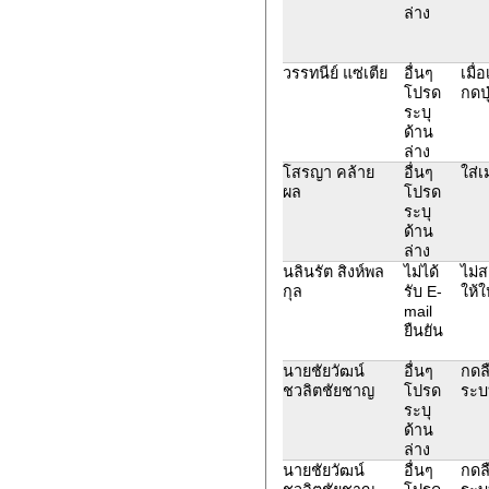
ล่าง
วรรทนีย์ แซ่เตีย
อื่นๆ
เมื่
โปรด
กดปุ
ระบุ
ด้าน
ล่าง
โสรญา คล้าย
อื่นๆ
ใส่เ
ผล
โปรด
ระบุ
ด้าน
ล่าง
นลินรัต สิงห์พล
ไม่ได้
ไม่ส
กุล
รับ E-
ให้ใ
mail
ยืนยัน
นายชัยวัฒน์
อื่นๆ
กดลื
ชวลิตชัยชาญ
โปรด
ระบบ
ระบุ
ด้าน
ล่าง
นายชัยวัฒน์
อื่นๆ
กดลื