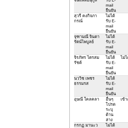
mail
ยืนยัน
สุวรี คงกิจภา
ไม่ได้
กรณ์
รับ E-
mail
ยืนยัน
จุฑามณี จินดา
ไม่ได้
รัตน์ไพบูลย์
รับ E-
mail
ยืนยัน
จิรภัทร ไตรสม
ไม่ได้
ไม่ไ
รัชต์
รับ E-
mail
ยืนยัน
นววิช เพชร
ไม่ได้
ธรรมรส
รับ E-
mail
ยืนยัน
อุษณี ใคลคลา
อื่นๆ
เข้า
โปรด
ระบุ
ด้าน
ล่าง
กรกฏ มานะว
ไม่ได้