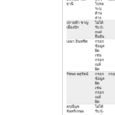
ธานี
โปรด
ระบุ
ด้าน
ล่าง
ปรายฟ้า ชาญ
ไม่ได้
เมืองปัก
รับ E-
mail
ยืนยัน
เมษา อินทชิต
กรอก
ข้อมูล
ผิด
เช่น
กรอก
เมล์
ผิด
รัชพล พสุรัตน์
กรอก
กรอ
ข้อมูล
ผิด
เช่น
กรอก
เมล์
ผิด
ดรุณีนุช
ไม่ได้
จันทร์เกษม
รับ E-