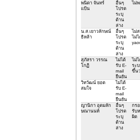
พนิดา จันทร์
อื่นๆ
ไม่
แป้น
โปรด
ระบุ
ด้าน
ล่าง
น.ส.เยาวลักษณ์
อื่นๆ
ไม่
ธิหล้า
โปรด
ไม่ไ
ระบุ
yao
ด้าน
ล่าง
สุภัสรา วรรณ
ไม่ได้
ไม่ไ
โกฏิ
รับ E-
ระบบ
mail
ขึ้น
ยืนยัน
วิทวัฒน์ ยอด
ไม่ได้
สมใจ
รับ E-
mail
ยืนยัน
ญานิกา อุดมลัก
อื่นๆ
กรอก
ษณานนท์
โปรด
รับห
ระบุ
ผิด
ด้าน
ล่าง