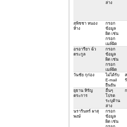
ล่าง
สุพิชชา หนอง
กรอก
ห้าง
ข้อมูล
ผิด เช่น
กรอก
เมล์ผิด
อรอารียา ฉั่ว
กรอก
ตระกูล
ข้อมูล
ผิด เช่น
กรอก
เมล์ผิด
วันชัย กุก่อง
ไม่ได้รับ
ส
E-mail
ร
ยืนยัน
ยุธาน หิรัญ
อื่นๆ
ก
ตระการ
โปรด
ระบุด้าน
ล่าง
นรารินทร์ ผาสุ
กรอก
พงษ์
ข้อมูล
ผิด เช่น
กรอก