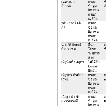
เนตรนภา
กรอก
ช
ลักษณ์
ข้อมูล
ล
ผิด เช่น
กรอก
เมล์ผิด
วศิน รภาจิตติ
กรอก
กุล
ข้อมูล
ผิด เช่น
กรอก
เมล์ผิด
น.ส ศิริลักษณ์
อื่นๆ
ก
กิจประชุม
โปรด
ช
ระบุด้าน
ล่าง
ณัฐนันท์ ปังอุทา
ไม่ได้รับ
E-mail
ยืนยัน
ณัฐวัตร ถิรศิลา
กรอก
ก
เวทย์
ข้อมูล
n
ผิด เช่น
กรอก
เมล์ผิด
ณัฏฐรฺชา ศร
กรอก
ก
สุวรรณรังสี
ข้อมูล
n
ผิด เช่น