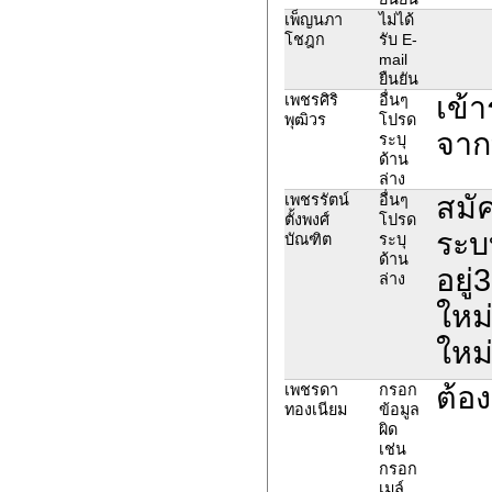
เพ็ญนภา
ไม่ได้
โชฎก
รับ E-
mail
ยืนยัน
เข้
เพชรศิริ
อื่นๆ
พุฒิวร
โปรด
จาก
ระบุ
ด้าน
ล่าง
สมั
เพชรรัตน์
อื่นๆ
ตั้งพงศ์
โปรด
ระบบ
บัณฑิต
ระบุ
ด้าน
อยู่
ล่าง
ใหม
ใหม่
ต้อง
เพชรดา
กรอก
ทองเนียม
ข้อมูล
ผิด
เช่น
กรอก
เมล์