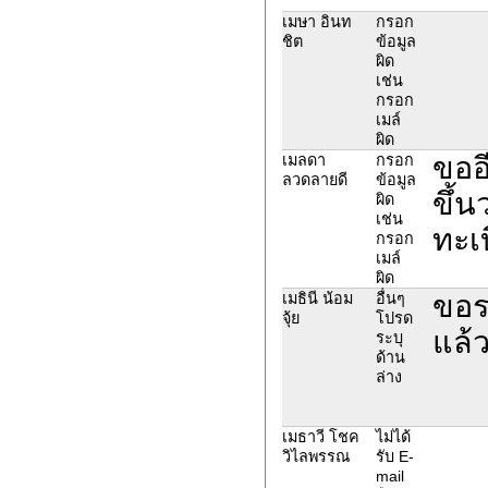
เมษา อินท
กรอก
ชิต
ข้อมูล
ผิด
เช่น
กรอก
เมล์
ผิด
ขออ
เมลดา
กรอก
ลวดลายดี
ข้อมูล
ขึ้น
ผิด
เช่น
ทะเ
กรอก
เมล์
ผิด
ขอรห
เมธินี น้อม
อื่นๆ
จุ้ย
โปรด
แล้
ระบุ
ด้าน
ล่าง
เมธาวี โชค
ไม่ได้
วิไลพรรณ
รับ E-
mail