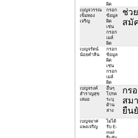
ผิด
ช่ว
เบญจวรรณ
กรอก
เข็มทอง
ข้อมูล
สมั
เจริญ
ผิด
เช่น
กรอก
เมล์
ผิด
เบญจรัตน์
กรอก
น้อยคำสิน
ข้อมูล
ผิด
เช่น
กรอก
เมล์
ผิด
กรอ
เบญจรงค์
อื่นๆ
สำราญสุข
โปรด
สมาช
เสมอ
ระบุ
ด้าน
ยืนย
ล่าง
เบญจมาศ
ไม่ได้
แพงเจริญ
รับ E-
mail
ยืนยัน