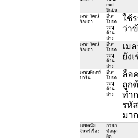
mail
ยืนยัน
ใช้ร
เดชาวัฒน์
อื่นๆ
ร้อยดา
โปรด
ว่าข
ระบุ
ด้าน
ล่าง
เมลล
เดชาวัฒน์
อื่นๆ
ร้อยดา
โปรด
ยังเ
ระบุ
ด้าน
ล่าง
ล็อค
เดชบดินทร์
อื่นๆ
ปาริน
โปรด
ถูกต
ระบุ
ด้าน
ทำก
ล่าง
รหั
มาก
เดชดนัย
กรอก
จันทร์เรือง
ข้อมูล
ผิด