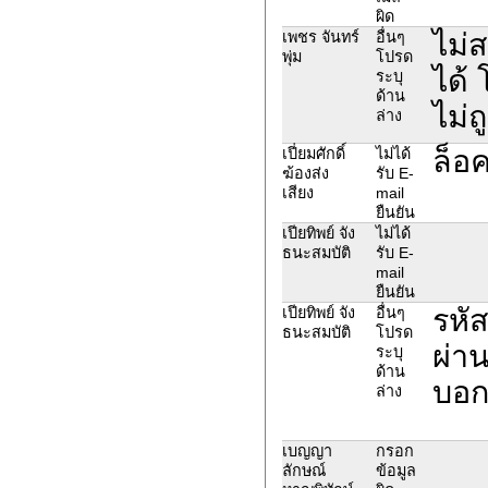
ผิด
ไม่
เพชร จันทร์
อื่นๆ
พุ่ม
โปรด
ได้
ระบุ
ด้าน
ไม่ถ
ล่าง
ล็อค
เปี่ยมศักดิ์
ไม่ได้
ฆ้องส่ง
รับ E-
เสียง
mail
ยืนยัน
เปียทิพย์ จัง
ไม่ได้
ธนะสมบัติ
รับ E-
mail
ยืนยัน
รหั
เปียทิพย์ จัง
อื่นๆ
ธนะสมบัติ
โปรด
ผ่า
ระบุ
ด้าน
บอกว
ล่าง
เบญญา
กรอก
ลักษณ์
ข้อมูล