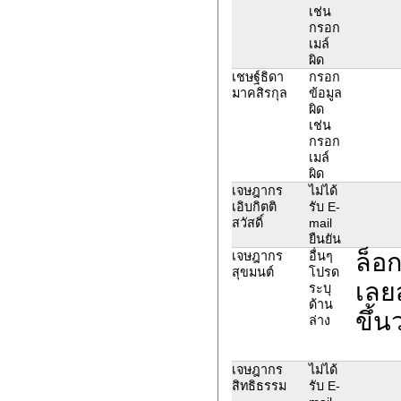
เช่น
กรอก
เมล์
ผิด
เชษฐ์ธิดา
กรอก
มาคสิรกุล
ข้อมูล
ผิด
เช่น
กรอก
เมล์
ผิด
เจษฎากร
ไม่ได้
เอิบกิตติ
รับ E-
สวัสดิ์
mail
ยืนยัน
ล็อก
เจษฎากร
อื่นๆ
สุขมนต์
โปรด
เลย
ระบุ
ด้าน
ขึ้น
ล่าง
เจษฎากร
ไม่ได้
สิทธิธรรม
รับ E-