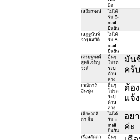
ผิด
เสถียรพงษ์
ไม่ได้
รับ E-
mail
ยืนยัน
เสฏฐนันท์
ไม่ได้
จารุสมบัติ
รับ E-
mail
ยืนยัน
มันข
เศรษฐพงศ์
อื่นๆ
สุทธิเจริญ
โปรด
ครั
วงศ์
ระบุ
ด้าน
ล่าง
ต้อ
เวณิการ์
อื่นๆ
อินชุม
โปรด
แจ้ง
ระบุ
ด้าน
ล่าง
อยา
เลียะวอลิ
ไม่ได้
กา อิ่ม
รับ E-
ค่ะ
mail
ยืนยัน
เดื
เรืองลัดดา
อื่นๆ