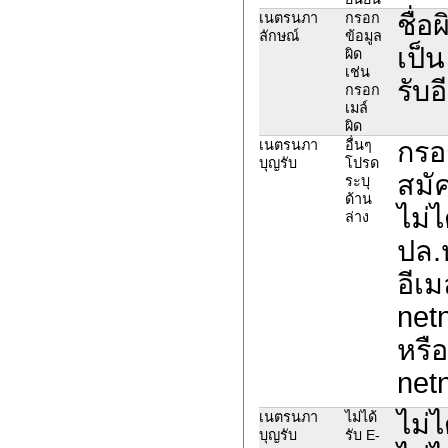
ชื่อ
เนตรนภา
กรอก
ลักษณ์
ข้อมูล
เป็
ผิด
เช่น
รับอ
กรอก
เมล์
ผิด
กรอ
เนตรนภา
อื่นๆ
บุญรับ
โปรด
สมั
ระบุ
ด้าน
ไม่ไ
ล่าง
ปล.ห
อีเ
net
หรือ
net
ไม่ไ
เนตรนภา
ไม่ได้
บุญรับ
รับ E-