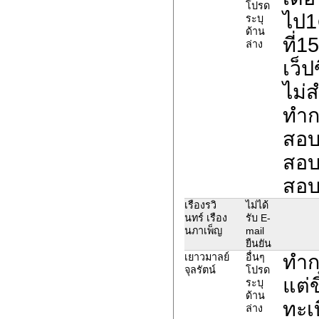
โปรด
ไป1
ระบุ
ด้าน
ที่1
ล่าง
เว็ป
ไม่
ทำก
สอบว
สอบใ
สอบ
เรืองรวิ
ไม่ได้
นทร์ เรือง
รับ E-
นภาเพ็ญ
mail
ยืนยัน
ทำก
เยาวมาลย์
อื่นๆ
จุลรัตน์
โปรด
แต่ข
ระบุ
ด้าน
ทะเ
ล่าง