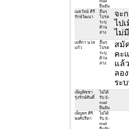
mail
ยืนยัน
จะก
เมธวัจน์ คีรี
อื่นๆ
รักษ์วัฒนา
โปรด
ไปเม
ระบุ
ด้าน
ไม่ม
ล่าง
สมั
เมทิกา นวล
อื่นๆ
แก้ว
โปรด
คะแ
ระบุ
ด้าน
แล้ว
ล่าง
ลอง
ระบ
เพ็ญพิชชา
ไม่ได้
รุ่งรักษ์สันติ์
รับ E-
mail
ยืนยัน
เพ็ญพร ศิริ
ไม่ได้
พงศ์ปรีดา
รับ E-
mail
ยืนยัน