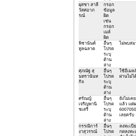
ผุสชา สาลี
กรอก
วัสศอาภ
ข้อมูล
รณ์
ผิด
เช่น
กรอก
เมล์
ผิด
พิชานันต์
อื่นๆ
ไม่พบสมา
ทูลฉลาด
โปรด
ระบุ
ด้าน
ล่าง
ศุภณัฐ สุ
อื่นๆ
ใช้อีเมล
นทรานันท
โปรด
ผ่านไม่ได
กิจ
ระบุ
ด้าน
ล่าง
ศรัณญ์
อื่นๆ
ยังไม่เ
เจริญพานิ
โปรด
แล้ว แต่
ชเสรี
ระบุ
6007050
ด้าน
เลยครับ
ล่าง
กรรณิการ์
อื่นๆ
ลงทะเบี
งาสุวรรณ์
โปรด
กดลงทะเบ