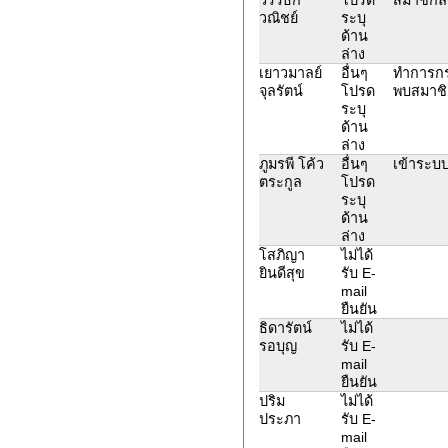
วณิชย์
ระบุ
ด้าน
ล่าง
เยาวมาลย์
อื่นๆ
ทำการกรอ
จุลรัตน์
โปรด
พบสมาชิก
ระบุ
ด้าน
ล่าง
ภูมรพี โค้ว
อื่นๆ
เข้าระบบ
ตระกูล
โปรด
ระบุ
ด้าน
ล่าง
โสภิญา
ไม่ได้
ยินดีสุข
รับ E-
mail
ยืนยัน
ธิดารัตน์
ไม่ได้
รอบุญ
รับ E-
mail
ยืนยัน
ปริม
ไม่ได้
ประภา
รับ E-
mail