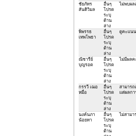
ชัยภัทร
อื่นๆ
ไม่พบผล
สันติวิมล
โปรด
ระบุ
ด้าน
ล่าง
พิพรรธ
อื่นๆ
ดูคะแนนไ
เทพโพธา
โปรด
ระบุ
ด้าน
ล่าง
ณิชารีย์
อื่นๆ
ไม่มีผลค
บุญรอด
โปรด
ระบุ
ด้าน
ล่าง
กรรวี เฌอ
อื่นๆ
สามารถเข
หมื่อ
โปรด
แต่ผลกา
ระบุ
ด้าน
ล่าง
นงค์นภา
อื่นๆ
ไม่สามา
น้อยทา
โปรด
ระบุ
ด้าน