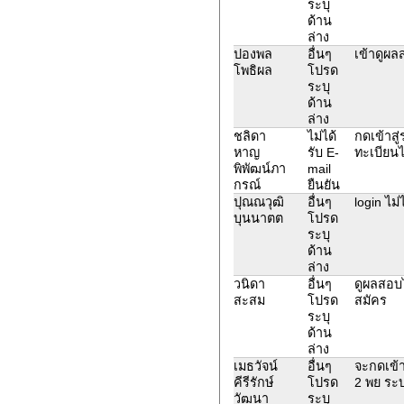
ระบุ
ด้าน
ล่าง
ปองพล
อื่นๆ
เข้าดูผล
โพธิผล
โปรด
ระบุ
ด้าน
ล่าง
ชลิดา
ไม่ได้
กดเข้าสู
หาญ
รับ E-
ทะเบียนไ
พิพัฒน์ภา
mail
กรณ์
ยืนยัน
ปุณณวุฒิ
อื่นๆ
login ไม
บุนนาตต
โปรด
ระบุ
ด้าน
ล่าง
วนิดา
อื่นๆ
ดูผลสอบไ
สะสม
โปรด
สมัคร
ระบุ
ด้าน
ล่าง
เมธวัจน์
อื่นๆ
จะกดเข้า
คีรีรักษ์
โปรด
2 พย ระบ
วัฒนา
ระบุ