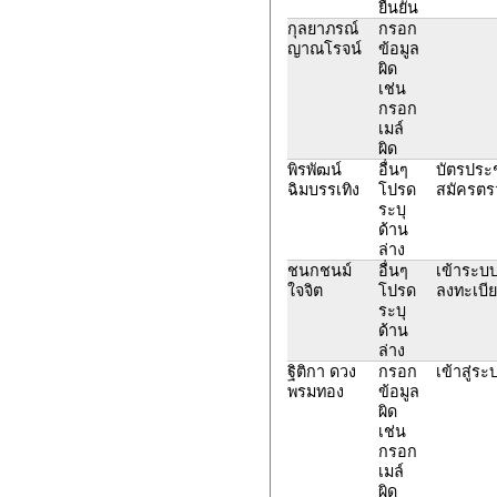
ยืนยัน
กุลยาภรณ์
กรอก
ญาณโรจน์
ข้อมูล
ผิด
เช่น
กรอก
เมล์
ผิด
พิรพัฒน์
อื่นๆ
บัตรประช
ฉิมบรรเทิง
โปรด
สมัครตร
ระบุ
ด้าน
ล่าง
ชนกชนม์
อื่นๆ
เข้าระบบด
ใจจิต
โปรด
ลงทะเบีย
ระบุ
ด้าน
ล่าง
ฐิติกา ดวง
กรอก
เข้าสู่ระ
พรมทอง
ข้อมูล
ผิด
เช่น
กรอก
เมล์
ผิด