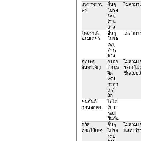
แพรวพราว
อื่นๆ
ไม่สามาร
พร
โปรด
ระบุ
ด้าน
ล่าง
ใหมราณี
อื่นๆ
ไม่สามาร
นิยมเดชา
โปรด
ระบุ
ด้าน
ล่าง
ภัทรพร
กรอก
ไม่สามาร
จันทร์เพ็ญ
ข้อมูล
ระบบไม่ถ
ผิด
ขึ้นแบบเ
เช่น
กรอก
เมล์
ผิด
ชนกันต์
ไม่ได้
กอนจอหอ
รับ E-
mail
ยืนยัน
ศวัส
อื่นๆ
ไม่สามาร
ดอกไม้เทศ
โปรด
แสดงว่า
ระบุ