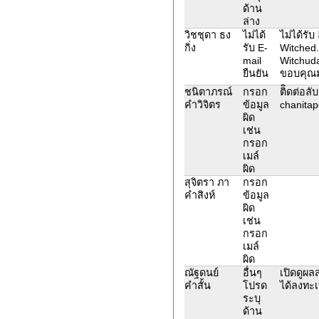
ด้าน
ล่าง
วิชชุดา ธง
ไม่ได้
ไม่ได้รับ
กิ่ง
รับ E-
Witched
mail
Witchud
ยืนยัน
ขอบคุณ
ชนิตาภรณ์
กรอก
ติิดต่อลั
คำวิจิตร
ข้อมูล
chanita
ผิด
เช่น
กรอก
เมล์
ผิด
สุจิตรา ภา
กรอก
คำสิงห์
ข้อมูล
ผิด
เช่น
กรอก
เมล์
ผิด
ณัฐดนย์
อื่นๆ
เปิดดูผลส
คำสั้น
โปรด
ได้ลงทะ
ระบุ
ด้าน