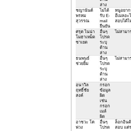
ล่าง
ชญานันต์
ไม่ได้
หนูอยากจ
พรหม
รับ E-
อีเมลอะ
สุวรรณ
mail
สอบได้ไห
ยืนยัน
ศรุต ไนน่า
อื่นๆ
ไม่สามา
โมฮาเหม็ด
โปรด
ซาเยด
ระบุ
ด้าน
ล่าง
ธนพนธ์
อื่นๆ
ไม่สามาร
ช่วยยิ้ม
โปรด
ระบุ
ด้าน
ล่าง
อนาวิล
กรอก
ฤทธิ์ชัย
ข้อมูล
สงค์
ผิด
เช่น
กรอก
เมล์
ผิด
อาชวะ โต
อื่นๆ
ล็อกอินด้
พ่วง
โปรด
สอบ แต่ร