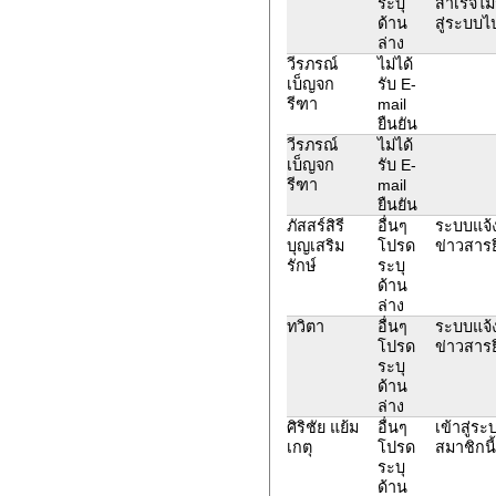
ระบุ
สำเร็จไม่
ด้าน
สู่ระบบไ
ล่าง
วีรภรณ์
ไม่ได้
เบ็ญจก
รับ E-
รีฑา
mail
ยืนยัน
วีรภรณ์
ไม่ได้
เบ็ญจก
รับ E-
รีฑา
mail
ยืนยัน
ภัสสร์สิรี
อื่นๆ
ระบบแจ้ง
บุญเสริม
โปรด
ข่าวสารย
รักษ์
ระบุ
ด้าน
ล่าง
ทวิตา
อื่นๆ
ระบบแจ้ง
โปรด
ข่าวสารย
ระบุ
ด้าน
ล่าง
ศิริชัย แย้ม
อื่นๆ
เข้าสู่ร
เกตุ
โปรด
สมาชิกนี
ระบุ
ด้าน