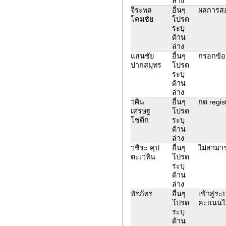
ล่าง
จีระพล
อื่นๆ
ผลการสอ
โคมชัย
โปรด
ระบุ
ด้าน
ล่าง
แสนชัย
อื่นๆ
กรอกข้อม
ปากสมุทร
โปรด
ระบุ
ด้าน
ล่าง
วศิน
อื่นๆ
กด regist
เศรษฐ
โปรด
โชดึก
ระบุ
ด้าน
ล่าง
วชิระ คุป
อื่นๆ
ไม่สามา
ตะเวทิน
โปรด
ระบุ
ด้าน
ล่าง
พัรภัทร
อื่นๆ
เข้าสู่ร
โปรด
คะแนนได
ระบุ
ด้าน