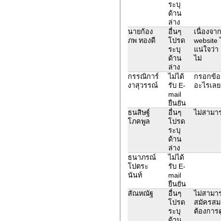
ระบุ
ด้าน
ล่าง
นายก้อง
อื่นๆ
เนื่องจ
ภพ ทองดี
โปรด
website 
ระบุ
แน่ใจว่า
ด้าน
ไม่
ล่าง
กรรณิการ์
ไม่ได้
กรอกข้อม
งาสุวรรณ์
รับ E-
อะไรเลย 
mail
ยืนยัน
ธนสิษฐ์
อื่นๆ
ไม่สามาร
โภคพูล
โปรด
ระบุ
ด้าน
ล่าง
ธนาภรณ์
ไม่ได้
โปตระ
รับ E-
นันท์
mail
ยืนยัน
สัณหณัฐ
อื่นๆ
ไม่สามาร
โปรด
สมัครสมา
ระบุ
ต้องการ
ด้าน