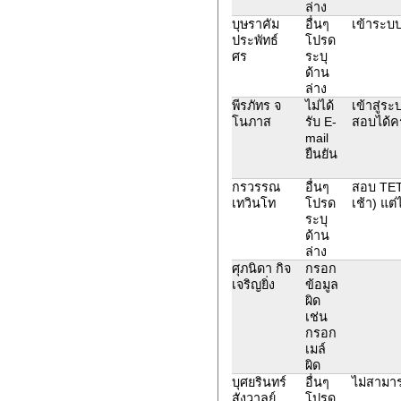
ล่าง
บุษราคัม
อื่นๆ
เข้าระบ
ประพัทธ์
โปรด
ศร
ระบุ
ด้าน
ล่าง
พีรภัทร จ
ไม่ได้
เข้าสู่ร
โนภาส
รับ E-
สอบได้ค
mail
ยืนยัน
กรวรรณ
อื่นๆ
สอบ TET
เทวินโท
โปรด
เช้า) แต
ระบุ
ด้าน
ล่าง
ศุภนิดา กิจ
กรอก
เจริญยิ่ง
ข้อมูล
ผิด
เช่น
กรอก
เมล์
ผิด
บุศยรินทร์
อื่นๆ
ไม่สามาร
สังวาลย์
โปรด