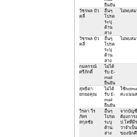
ยืนยัน
วัชรพล บัว
อื่นๆ
ไม่พบสมา
คลี่
โปรด
ระบุ
ด้าน
ล่าง
วัชรพล บัว
อื่นๆ
ไม่พบสมา
คลี่
โปรด
ระบุ
ด้าน
ล่าง
กมลกรณ์
ไม่ได้
ศรีภักดิ์
รับ E-
mail
ยืนยัน
สุทธิดา
ไม่ได้
ใช้hotma
ยกยอคุณ
รับ E-
คะแนนส
mail
ยืนยัน
วิรดา วีร
อื่นๆ
จากบัญชี
ภัทร
โปรด
ต้องการ
สกุลชัย
ระบุ
ป.โทที่ม
ด้าน
ว่าจำเป็น
ล่าง
ของนักศ