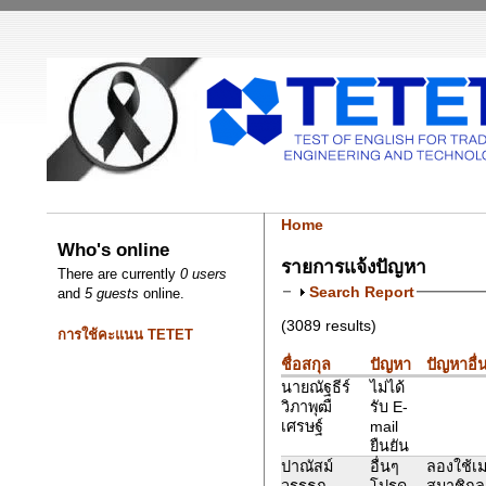
Home
Who's online
รายการแจ้งปัญหา
There are currently
0 users
Search Report
and
5 guests
online.
(3089 results)
การใช้คะแนน TETET
ชื่อสกุล
ปัญหา
ปัญหาอื่
นายณัฐธีร์
ไม่ได้
วิภาพุฒื
รับ E-
เศรษฐ์
mail
ยืนยัน
ปาณัสม์
อื่นๆ
ลองใช้เม
วรรธก
โปรด
สมาชิกลอ