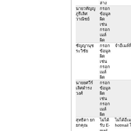
ล่าง
นายวทัญญู
กรอก
ภูรีเลิศ
ข้อมูล
วาณิชย์
ผิด
เช่น
กรอก
เมล์
ผิด
ชัญญานุช
กรอก
จำอีเมล์ท
ระวิชัย
ข้อมูล
ผิด
เช่น
กรอก
เมล์
ผิด
นายยศวีร์
กรอก
เลิศดำรง
ข้อมูล
วงศ์
ผิด
เช่น
กรอก
เมล์
ผิด
สุทธิดา ยก
ไม่ได้
ไม่ได้อีเ
ยกคุณ
รับ E-
hotmail
mail