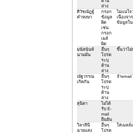
ด้าน
ล่าง
ศิวัชณัฎฐ์
กรอก
ไม่แน่ใจ
คำหงษา
ข้อมูล
เนื่องจาก
ผิด
ข้อมูลใ
เช่น
กรอก
เมล์
ผิด
มนัสนันท์
อื่นๆ
ขึ้นว่าไ
นามมั่น
โปรด
ระบุ
ด้าน
ล่าง
ณัฐวรรณ
อื่นๆ
จำemail ไ
เกิดกัน
โปรด
ระบุ
ด้าน
ล่าง
สุนิดา
ไม่ได้
รับ E-
mail
ยืนยัน
วิลาสินี
อื่นๆ
ใส่เมลล์แ
ฉายแสง
โปรด