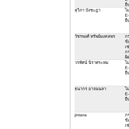
ยื
สุวิภา บังชะฎา
ไม
E-
ยื
วัชรพงศ์ ทรัพย์มงคลพร
ก
ข้
เช
ก
ผิ
วรทัศน์ นิราศระทม
ไม
E-
ยื
ธนากร อาจนนลา
ไม
E-
ยื
jintana
ก
ข้
เช