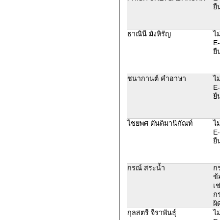
ยื
ธาณินี มังหิรัญ
ไม
E-
ยื
ชนากานต์ คำอาษา
ไม
E-
ยื
ไชยพศ ตันติมานิกัณท์
ไม
E-
ยื
กรณ์ สระน้ำ
ก
ข้
เช
ก
ผิ
กุลสตรี จีราพันธุ์
ไม