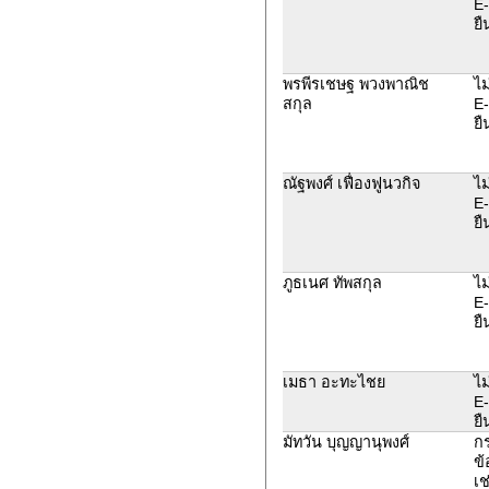
E-
ยื
พรพีรเชษฐ พวงพาณิช
ไม
สกุล
E-
ยื
ณัฐพงศ์ เฟื่องฟูนวกิจ
ไม
E-
ยื
ภูธเนศ ทัพสกุล
ไม
E-
ยื
เมธา อะทะไชย
ไม
E-
ยื
มัทวัน บุญญานุพงศ์
ก
ข้
เช