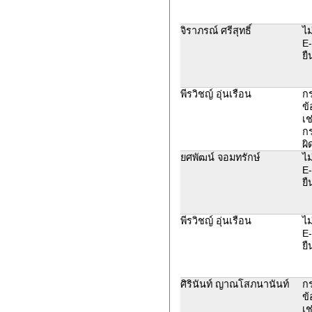
จิราภรณ์ ศรีสุทธิ์
ไม
E-
ยื
พีรวิชญ์ อุ่นเรือน
ก
ข้
เช
ก
ผิ
ยศพัฒน์ จอมทรักษ์
ไม
E-
ยื
พีรวิชญ์ อุ่นเรือน
ไม
E-
ยื
ศิรินันท์ ญาณโสภนานันท์
ก
ข้
เช