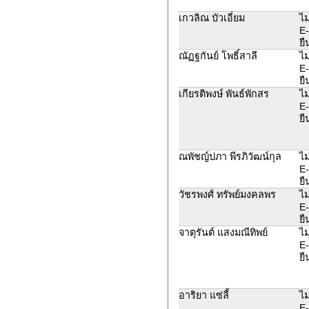
เกวลิณ บัวเอี่ยม
ไม
E-
ยื
ณัฏฐกันย์ โพธิ์สาลี
ไม
E-
ยื
เกียรติพงษ์ พันธ์พักสร
ไม
E-
ยื
ณพัชญ์ปภา พีรภิวัฒน์กุล
ไม
E-
ยื
วัชรพงศ์ ทรัพย์มงคลพร
ไม
E-
ยื
จาตุรันต์ แสงมณีทิพย์
ไม
E-
ยื
อาริยา แซ่ลี้
ไม
E-