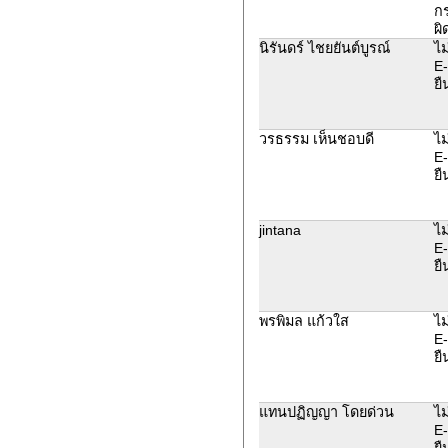
ก
ผิ
นิรันดร์ ไชยยันต์บูรณ์
ไม
E-
ยื
วรธรรม เห็นชอบดี
ไม
E-
ยื
jintana
ไม
E-
ยื
พรพิมล แก้วใส
ไม
E-
ยื
แทนปฏิญญา โดยด่วน
ไม
E-
ยื