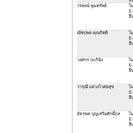
วรพจน์ พูนทรัพย์
ไม
E-
ยื
ณัชปพล คุณกิตติ
ไม
E-
ยื
วงศกร ปะกินัง
ไม
E-
ยื
วารุณี แสวงไวศยสุข
ไม
E-
ยื
อัครพล บุญเสริมศักดิ์กุล
ไม
E-
ยื