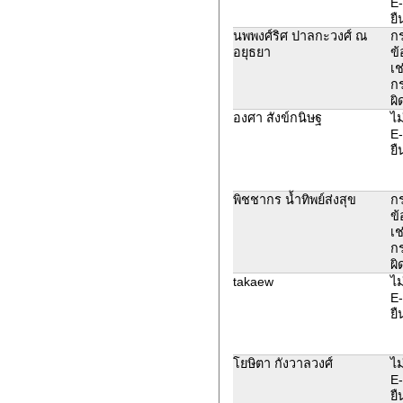
E-
ยื
นพพงศ์ริศ ปาลกะวงศ์ ณ
ก
อยุธยา
ข้
เช
ก
ผิ
องศา สังข์กนิษฐ
ไม
E-
ยื
พิชชากร น้ำทิพย์ส่งสุข
ก
ข้
เช
ก
ผิ
takaew
ไม
E-
ยื
โยษิตา กังวาลวงศ์
ไม
E-
ยื