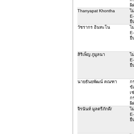
ผิ
Thanyapat Khontha
ไม
E-
ยื
วัชรากร อินทะโน
ไม
E-
ยื
สิริเพ็ญ ภูมูลนา
ไม
E-
ยื
นายธันยพัฒน์ คณฑา
ก
ข้
เช
ก
ผิ
จิรนันท์ มูลตรีภักดี/
ไม
E-
ยื