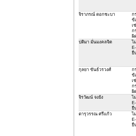
จิราภรณ์ ดอกชะบา
ก
ข้
เช
ก
ผิ
ปติมา มั่นมงคลจิต
ไม
E-
ยื
กุลยา ขันธ์วรวงศ์
ก
ข้
เช
ก
ผิ
จิรวัฒน์ จงย้ง
ไม
E-
ยื
ดารุวรรณ ศรีแก้ว
ไม
E-
ยื