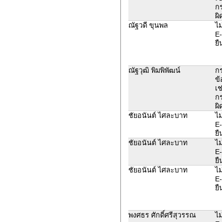
ก
ผิ
ณัฐวดี ขุนพล
ไม
E-
ยื
ณัฐวุฒิ พิมพิพัฒน์
ก
ข้
เช
ก
ผิ
ชัยอนันต์​ ไศละบาท
ไม
E-
ยื
ชัยอนันต์​ ไศละบาท
ไม
E-
ยื
ชัยอนันต์​ ไศละบาท
ไม
E-
ยื
พงศธร ศักดิ์ศรีสุวรรณ
ไม