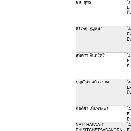
ธนายุทธ
ไม
E-
ยื
สิริเพ็ญ ภูมูลนา
ไม
E-
ยื
สุพัตรา จันทร์ศรี
ไม
E-
ยื
ปุญญิศา แก้ววงกต
ไม
E-
ยื
กิตติยา เพิ่มพระพร
ไม
E-
ยื
NATTHAPAWIT
ไม
PHISITCHETSADAKORN
E-