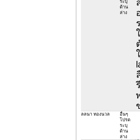
ล
ระบุ
ด้าน
ล่าง
ใ
ต
ใ
l
ล
ร
พ
ลลนา ทองนวล
อื่นๆ
โปรด
ระบุ
ด้าน
ล่าง