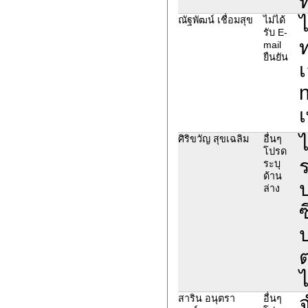
ไ
ณัฐพัฒน์ เชื่อมสุข
ไม่ได้
รับ E-
ท
mail
ยืนยัน
เ
ศิริขวัญ สุขเฉลิม
อื่นๆ
โปรด
ร
ระบุ
ด้าน
ป
ล่าง
ซ
ต
ไ
จ
สาริน อนุตรา
อื่นๆ