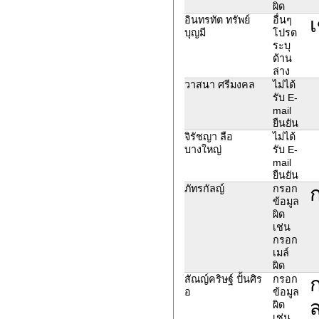
ผิด
เ
อินทรทัต ทรัพย์
อื่นๆ
บุญมี
โปรด
ระบุ
ด้าน
ล่าง
วาสนา ศรีมงคล
ไม่ได้
รับ E-
mail
ยืนยัน
จิรัชญา ลือ
ไม่ได้
บางใหญ่
รับ E-
mail
ยืนยัน
ภัทรกัลญ์
กรอก
ข้อมูล
ผิด
เช่น
กรอก
เมล์
ผิด
สัณญ์คริษฐ์ ปั้นศิร
กรอก
อ
ข้อมูล
ผิด
เช่น