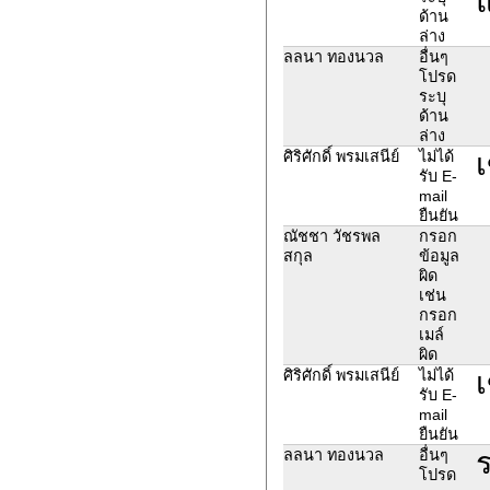
แ
ด้าน
ล่าง
ลลนา ทองนวล
อื่นๆ
โปรด
ระบุ
ด้าน
ล่าง
เ
ศิริศักดิ์ พรมเสนีย์
ไม่ได้
รับ E-
mail
ยืนยัน
ณัชชา วัชรพล
กรอก
สกุล
ข้อมูล
ผิด
เช่น
กรอก
เมล์
ผิด
เ
ศิริศักดิ์ พรมเสนีย์
ไม่ได้
รับ E-
mail
ยืนยัน
ลลนา ทองนวล
อื่นๆ
โปรด