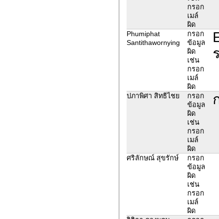
กรอก
เมล์
ผิด
E
Phumiphat
กรอก
Santithawornying
ข้อมูล
ร
ผิด
เช่น
กรอก
เมล์
ผิด
ปภาพิศา สิทธิไชย
กรอก
ข้อมูล
ผิด
เช่น
กรอก
เมล์
ผิด
ศริลักษณ์ สุขรักษ์
กรอก
ข้อมูล
ผิด
เช่น
กรอก
เมล์
ผิด