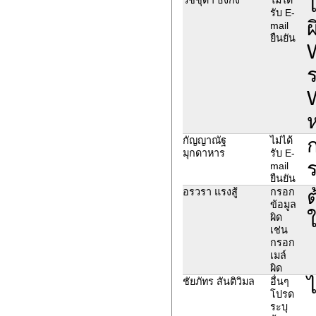
ไ
รับ E-
ผ
mail
ยืนยัน
ก
กัญญาณัฐ
ไม่ได้
มุกดาหาร
รับ E-
ร
mail
ยืนยัน
ต
อรวรา แรงสู้
กรอก
ข้อมูล
ใ
ผิด
เช่น
กรอก
เมล์
ผิด
ชัยภัทร สันติวิมล
อื่นๆ
โปรด
ระบุ