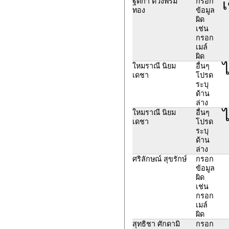
เ
ฐิติกา ดวงพรม
กรอก
ทอง
ข้อมูล
ผิด
เช่น
กรอก
เมล์
ผิด
ไ
ใหมราณี นิยม
อื่นๆ
เดชา
โปรด
ระบุ
ด้าน
ล่าง
ไ
ใหมราณี นิยม
อื่นๆ
เดชา
โปรด
ระบุ
ด้าน
ล่าง
ศริลักษณ์ สุขรักษ์
กรอก
ข้อมูล
ผิด
เช่น
กรอก
เมล์
ผิด
สุทธิชา ศักดามิ
กรอก