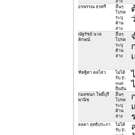
ล่าง
ต
อรพรรณ ธรศรี
อื่นๆ
โปรด
ว
ระบุ
ด้าน
ล่าง
จ
ณัฐรัชย์ นวล
อื่นๆ
ลักษณ์
โปรด
ก
ระบุ
ด้าน
เ
ล่าง
ไ
ฑิตฐิตา ดลไสว
ไม่ได้
รับ E-
ไ
mail
ยืนยัน
ก
กมลชนก โพธิ์บุรี
อื่นๆ
พานิช
โปรด
แ
ระบุ
ด้าน
ร
ล่าง
ส
ลลดา สุทธิประภา
ไม่ได้
รับ E-