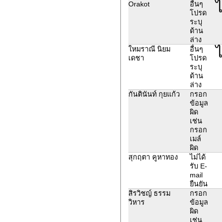
ไ
Orakot
อื่นๆ
โปรด
ระบุ
ด้าน
ล่าง
ไ
ใหมราณี นิยม
อื่นๆ
เดชา
โปรด
ระบุ
ด้าน
ล่าง
กันตินันท์ กุยแก้ว
กรอก
ข้อมูล
ผิด
เช่น
กรอก
เมล์
ผิด
สุกฤตา คูหาทอง
ไม่ได้
รับ E-
mail
ยืนยัน
สิรวิชญ์ ธรรม
กรอก
วิหาร
ข้อมูล
ผิด
เช่น