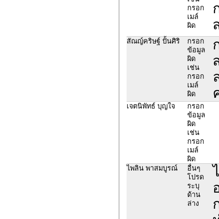
กรอก
เมล์
ส
ผิด
สัณญ์คริษฐ์ ปั้นศิริ
กรอก
ข้อมูล
ผิด
เช่น
ล
กรอก
เมล์
ค
ผิด
เจตนิพัทธ์ บุญใจ
กรอก
ข้อมูล
ผิด
เช่น
กรอก
เมล์
ผิด
ไ
ไพลิน พาสมบูรณ์
อื่นๆ
โปรด
ระบุ
ด้าน
ล่าง