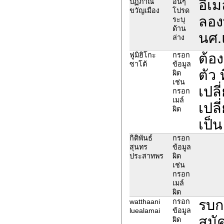
อีเม
ปฏิภาณ
อื่นๆ
ขวัญเมือง
โปรด
ลองท
ระบุ
ด้าน
นศ.
ล่าง
ต้อง
ฟูมิฮิโกะ
กรอก
ซาโต้
ข้อมูล
ตัว 
ผิด
เช่น
เปล
กรอก
เมล์
เปล
ผิด
เป็
กิติพันธ์
กรอก
สุนทร
ข้อมูล
ประสาทพร
ผิด
เช่น
กรอก
เมล์
ผิด
รบก
watthaani
กรอก
luealamai
ข้อมูล
สมั
ผิด