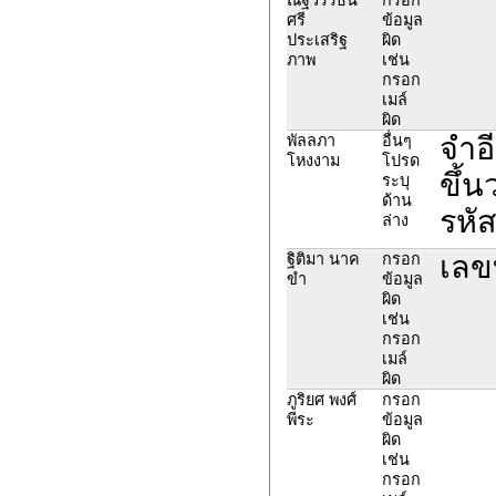
ศรี
ข้อมูล
ประเสริฐ
ผิด
ภาพ
เช่น
กรอก
เมล์
ผิด
จำอี
พัลลภา
อื่นๆ
โหงงาม
โปรด
ขึ้น
ระบุ
ด้าน
รหั
ล่าง
เลข
ฐิติมา นาค
กรอก
ขำ
ข้อมูล
ผิด
เช่น
กรอก
เมล์
ผิด
ภูริยศ พงศ์
กรอก
พีระ
ข้อมูล
ผิด
เช่น
กรอก