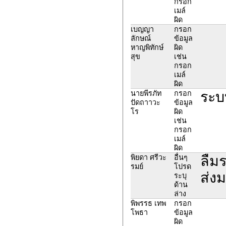
กรอก
เมล์
ผิด
เบญญา
กรอก
ลักษณ์
ข้อมูล
หาญพิทักษ์
ผิด
สุข
เช่น
กรอก
เมล์
ผิด
ระบบ
นายพีรภัท
กรอก
ปัดถาาวะ
ข้อมูล
โร
ผิด
เช่น
กรอก
เมล์
ผิด
ลืมร
พิยดา ศรีวะ
อื่นๆ
รมย์
โปรด
ส่งม
ระบุ
ด้าน
ล่าง
พิพรรธ เทพ
กรอก
โพธา
ข้อมูล
ผิด