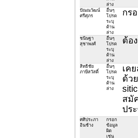
ล่าง
กรอ
ปัณณวัฒน์
อื่นๆ
ศรีศุภร
โปรด
ระบุ
ด้าน
ล่าง
ต้อ
ชนิษฐา
อื่นๆ
สุชาพงศ์
โปรด
ระบุ
ด้าน
ล่าง
เคย
สิทธิชัย
อื่นๆ
ภาษีสวัสดิ์
โปรด
ด้วย
ระบุ
ด้าน
sit
ล่าง
สมั
ประ
ศศิประภา
กรอก
อินช้าง
ข้อมูล
ผิด
เช่น