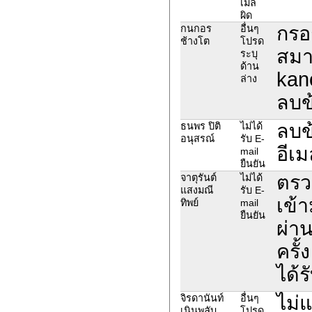
เมล์
ผิด
กรอ
กนกอร
อื่นๆ
ช้างโต
โปรด
สมา
ระบุ
ด้าน
kan
ล่าง
ลบข
ลบข้
ธนพร ปิติ
ไม่ได้
อนุสรณ์
รับ E-
อีเม
mail
ยืนยัน
ตรว
จาตุรันต์
ไม่ได้
แสงมณี
รับ E-
เข้
ทิพย์
mail
ยืนยัน
ผ่าน
ครั้
ได้ร
ไม่
จิรดานันท์
อื่นๆ
เนินพลับ
โปรด