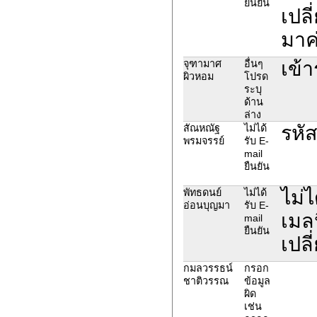
ยืนยัน
เปลี
มาค
เข้า
จุฑามาศ
อื่นๆ
ผิวหอม
โปรด
ระบุ
ด้าน
ล่าง
รหั
สัณหณัฐ
ไม่ได้
พรมจรรย์
รับ E-
mail
ยืนยัน
ไม่
พัทธดนย์
ไม่ได้
อ่อนบุญมา
รับ E-
เมลน
mail
ยืนยัน
เปลี
กมลวรรธน์
กรอก
ชาติวรรณ
ข้อมูล
ผิด
เช่น