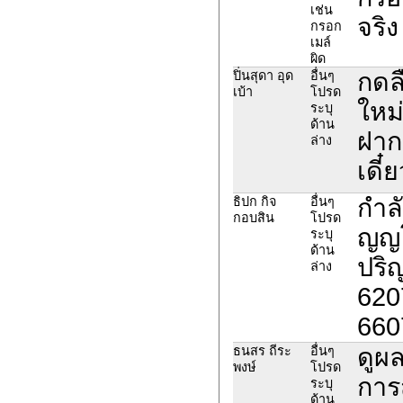
เช่น
จริ
กรอก
เมล์
ผิด
กดล
ปิ่นสุดา อุด
อื่นๆ
เบ้า
โปรด
ใหม
ระบุ
ด้าน
ฝาก
ล่าง
เดี
กำล
ธิปก กิจ
อื่นๆ
กอบสิน
โปรด
ญญโ
ระบุ
ด้าน
ปริ
ล่าง
620
660
ดูผล
ธนสร ถีระ
อื่นๆ
พงษ์
โปรด
การ
ระบุ
ด้าน