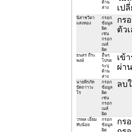
ด้าน
เปลี
ล่าง
กรอ
นิสาชวิดา
กรอก
แสงทอง
ข้อมูล
ตัว
ผิด
เช่น
กรอก
เมล์
ผิด
เข้
ธนสร ถีระ
อื่นๆ
พงษ์
โปรด
ผ่าน
ระบุ
ด้าน
ล่าง
ลบใ
นายพีรภัท
กรอก
ปัดถาาวะ
ข้อมูล
โร
ผิด
เช่น
กรอก
เมล์
ผิด
กรอ
วรพล เอี่ยม
กรอก
ทับน้อย
ข้อมูล
กรอ
ผิด