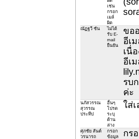
(sor
ผิด
เช่น
sor
กรอก
เมล์
ผิด
ขออ
ณัฏฐวี ซัน
ไม่ได้
รับ E-
อีเ
mail
ยืนยัน
เนื
อีเ
lil
รบก
ค่ะ
ใส่
นภัสวรรณ
อื่นๆ
สุวรรณ
โปรด
ประทีป
ระบุ
ด้าน
ล่าง
กรอก
ศุภชัย สันต์
กรอก
วรนารถ
ข้อมูล