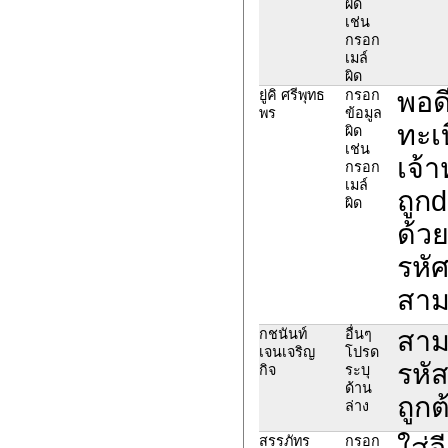
ผิด
เช่น
กรอก
เมล์
ผิด
พอด
ยู่คิ ศรีพุทธ
กรอก
พร
ข้อมูล
ทะเ
ผิด
เช่น
เจ้า
กรอก
เมล์
ถูก
ผิด
ด้วย
รหั
สาม
สาม
กชนันท์
อื่นๆ
เจนเจริญ
โปรด
รหัส
กิจ
ระบุ
ด้าน
ถูกต
ล่าง
ใส่อ
สรรภัทร
กรอก