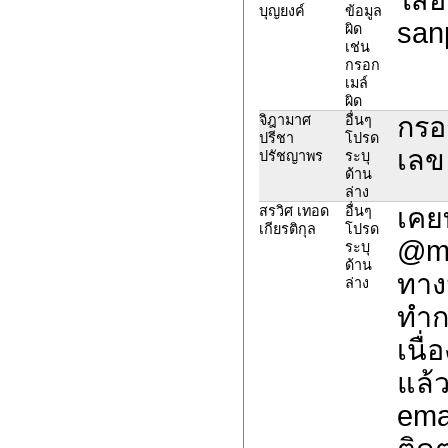
บุญยงค์
ข้อมูล
san
ผิด
เช่น
กรอก
เมล์
ผิด
กรอ
จิฎามาศ
อื่นๆ
ปรีชา
โปรด
เลข
ปรัชญาพร
ระบุ
ด้าน
ล่าง
เคย
สรวิศ เทอด
อื่นๆ
เกียรติกุล
โปรด
@mai
ระบุ
ด้าน
ทาง
ล่าง
ทำก
เนื
แล้
emai