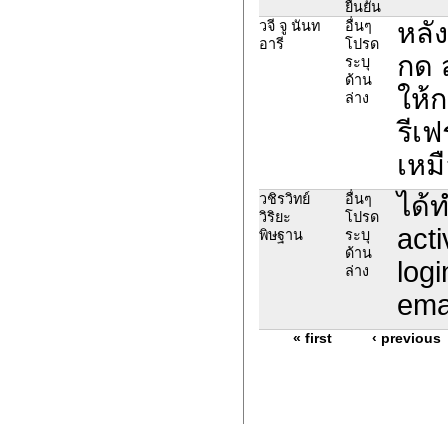
ยืนยัน
หลั
วจี จู นันท
อื่นๆ
อารี
โปรด
กด ส
ระบุ
ด้าน
ให้ก
ล่าง
รีเฟ
เหมื
ได้
วชิรวิทย์
อื่นๆ
วิริยะ
โปรด
act
พิษฐาน
ระบุ
ด้าน
logi
ล่าง
ema
« first
‹ previous