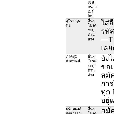
เช่น
กรอก
เมล์
ผิด
ใส่อ
สุจิรา นุ่น
อื่นๆ
นุ้ย
โปรด
รหัส
ระบุ
ด้าน
—T ย
ล่าง
เลย
ยังไ
ภาคภูมิ
อื่นๆ
ฉันทพจน์
โปรด
ขอเ
ระบุ
ด้าน
สมั
ล่าง
การ
ทุก 
อยู
สมั
พร้อมพงศ์
อื่นๆ
อังสุวรรณ
โปรด