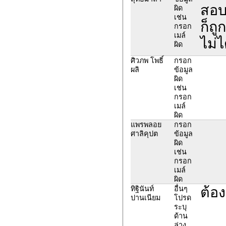
สอบม
ผิด
เช่น
ก็ถู
กรอก
เมล์
ไม่ไ
ผิด
ศิวภพ โพธิ์
กรอก
ผลิ
ข้อมูล
ผิด
เช่น
กรอก
เมล์
ผิด
แพรพลอย
กรอก
ศาลิคุปต
ข้อมูล
ผิด
เช่น
กรอก
เมล์
ผิด
ต้อ
ทิฐินันท์
อื่นๆ
ปานเนียม
โปรด
ระบุ
ด้าน
ล่าง