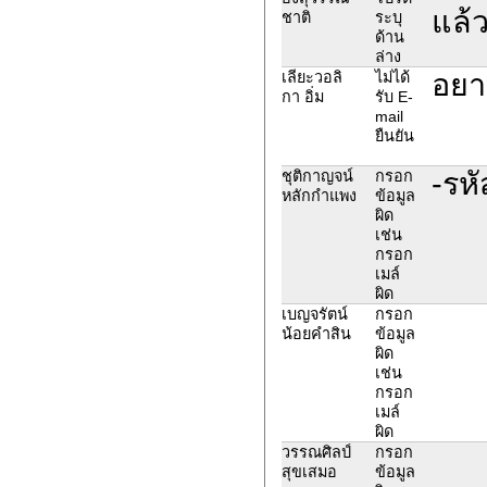
แล้
ชาติ
ระบุ
ด้าน
ล่าง
อยา
เลียะวอลิ
ไม่ได้
กา อิ่ม
รับ E-
mail
ยืนยัน
-รหั
ชุติกาญจน์
กรอก
หลักกำแพง
ข้อมูล
ผิด
เช่น
กรอก
เมล์
ผิด
เบญจรัตน์
กรอก
น้อยคำสิน
ข้อมูล
ผิด
เช่น
กรอก
เมล์
ผิด
วรรณศิลป์
กรอก
สุขเสมอ
ข้อมูล