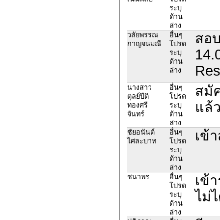
ระบุ
ด้าน
ล่าง
สอบ
วลัยพรรณ
อื่นๆ
กาญจนมณี
โปรด
14.
ระบุ
ด้าน
Res
ล่าง
สมั
นางสาว​
อื่นๆ
ตุลย์​ปีติ​
โปรด
แล้ว
ทอง​ศรี​
ระบุ
จันทร์​
ด้าน
ล่าง
เข้า
ชัยอนันต์​
อื่นๆ
ไศละบาท​
โปรด
ระบุ
ด้าน
ล่าง
เข้
ชนาพร
อื่นๆ
โปรด
ไม่ไ
ระบุ
ด้าน
ล่าง