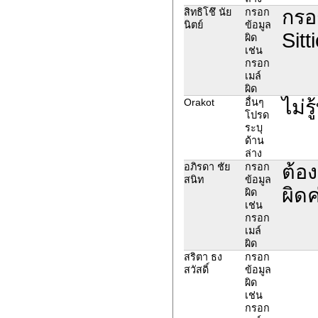
กรอ
สิทธิโชึ นัย
กรอก
นิตย์
ข้อมูล
Sit
ผิด
เช่น
กรอก
เมล์
ผิด
ไม่ร
Orakot
อื่นๆ
โปรด
ระบุ
ด้าน
ล่าง
ต้อง
อภิรดา ชัย
กรอก
สนิท
ข้อมูล
ผิดค
ผิด
เช่น
กรอก
เมล์
ผิด
สริตา ธง
กรอก
สวัสดิ์
ข้อมูล
ผิด
เช่น
กรอก