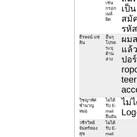
เช่น
เป็
กรอก
เมล์
สมัค
ผิด
รหั
ผมส
ธีรพจน์ แซ่
อื่นๆ
ลิน
โปรด
แล้
ระบุ
ด้าน
ปอร์
ล่าง
rop
tee
acc
ไม่ไ
วิชญาพัศ
ไม่ได้
ชำนาญ
รับ E-
Log
หมอ
mail
ยืนยัน
วชิรวิทย์
ไม่ได้
จันทร์ทอง
รับ E-
สุข
mail