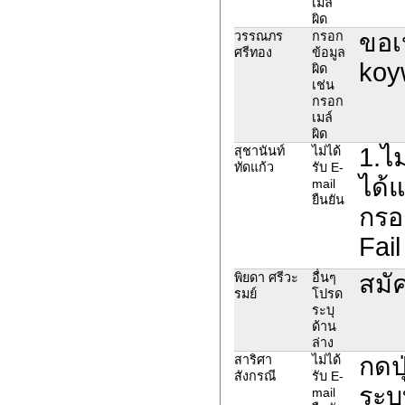
เมล์
ผิด
ขอเป
วรรณภร
กรอก
ศรีทอง
ข้อมูล
koy
ผิด
เช่น
กรอก
เมล์
ผิด
1.ไม
สุชานันท์
ไม่ได้
ทัดแก้ว
รับ E-
ได้
mail
ยืนยัน
กรอก
Fail
สมัค
พิยดา ศรีวะ
อื่นๆ
รมย์
โปรด
ระบุ
ด้าน
ล่าง
กดปุ
สาริศา
ไม่ได้
สังกรณี
รับ E-
ระบบ
mail