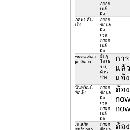
กรอก
เมล์
ผิด
ภคพร คัน
กรอก
เต็ง
ข้อมูล
ผิด
เช่น
กรอก
เมล์
ผิด
การ
weeraphan
อื่นๆ
janthapa
โปรด
แล้ว
ระบุ
ด้าน
แจ้ง
ล่าง
ต้อ
นันทวัฒน์
กรอก
พัดเพ็ง
ข้อมูล
now
ผิด
เช่น
now
กรอก
เมล์
ผิด
ต้อ
ภนลภัส
กรอก
สุทธิมาลา
ข้อมูล