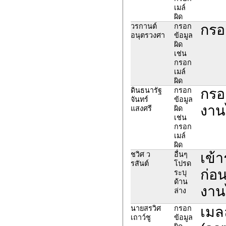
เมล์
ผิด
กรอ
วรกานต์
กรอก
อนุตรวงศา
ข้อมูล
ผิด
เช่น
กรอก
เมล์
ผิด
กรอก
ดินธนารัฐ
กรอก
จันทร์
ข้อมูล
งาน
แสงศรี
ผิด
เช่น
กรอก
เมล์
ผิด
เข้
ชวิศ ว
อื่นๆ
รสันต์
โปรด
ก่อ
ระบุ
ด้าน
งาน
ล่าง
เมลล
นายสรวิศ
กรอก
เถาว์ชู
ข้อมูล