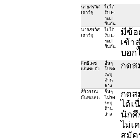
นายสรวิศ
ไม่ได้
เถาว์ชู
รับ E-
mail
ยืนยัน
มีข้
นายสรวิศ
ไม่ได้
เถาว์ชู
รับ E-
เข้า
mail
ยืนยัน
บอกไ
กดสม
สิทธิเดช
อื่นๆ
แย้มขะมัง
โปรด
ระบุ
ด้าน
ล่าง
กดสม
สิริวรรณ
อื่นๆ
กันทะเสน
โปรด
ได้เ
ระบุ
ด้าน
นักศึ
ล่าง
ไม่เ
สมัคร