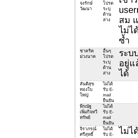
จงรักษ์
โปรด
user
วัฒนา
ระบุ
ด้าน
สม แ
ล่าง
ไม่ไ
ซ้ำ
ระบบ
ชาคริต
อื่นๆ
ม่วงนาค
โปรด
อยู่
ระบุ
ด้าน
ได้
ล่าง
สันติสุข
ไม่ได้
ทองใบ
รับ E-
ใหญ่
mail
ยืนยัน
พีรณัฐ
ไม่ได้
เพิ่มกิจทวี
รับ E-
ทรัพย์
mail
ยืนยัน
ไม่ได
จิราภรณ์
ไม่ได้
ศรีสุทธิ์
รับ E-