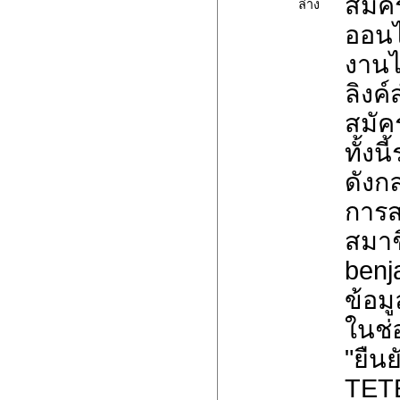
สมัค
ล่าง
ออนไ
งานไ
ลิงค
สมัค
ทั้ง
ดังกล
การส
สมาช
benj
ข้อมู
ในช่
"ยืน
TET