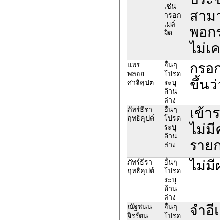
เช่น
สามา
กรอก
เมล์
พอกร
ผิด
ไม่เ
กรอกส
แพร
อื่นๆ
พลอย
โปรด
ขึ้นว
ศาลิคุปต
ระบุ
ด้าน
ล่าง
เข้า
ภัทร์ธีรา
อื่นๆ
ฤทธิคุปต์
โปรด
ไม่ม
ระบุ
ด้าน
รายก
ล่าง
ไม่ม
ภัทร์ธีรา
อื่นๆ
ฤทธิคุปต์
โปรด
ระบุ
ด้าน
ล่าง
จำอี
ณัฐชนน
อื่นๆ
จิรรัตน
โปรด