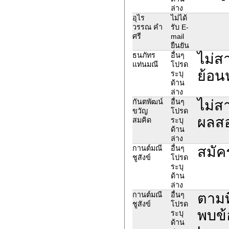
ล่าง
อุไร
ไม่ได้
วรรณ คำ
รับ E-
ศรี
mail
ยืนยัน
ไม่ส
ธนภัทร
อื่นๆ
แท่นมณี
โปรด
ย้อน
ระบุ
ด้าน
ล่าง
ไม่ส
กันตพัฒน์
อื่นๆ
ขวัญ
โปรด
ผลสอ
สมคิด
ระบุ
ด้าน
ล่าง
สมัค
กานต์มณี
อื่นๆ
ชูสังข์
โปรด
ระบุ
ด้าน
ล่าง
ตามที
กานต์มณี
อื่นๆ
ชูสังข์
โปรด
พบข้
ระบุ
ด้าน