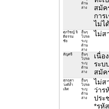
ด้าน
สมัค
ล่าง
การเ
ไม่ได
ไม่ส
ศุภวิชญ์ จิ
อื่นๆ
ติธรรม
โปรด
ชัย
ระบุ
ด้าน
ล่าง
เนื่อ
สัญศจี
อื่นๆ
โปรด
ระบบ
ระบุ
ด้าน
สมัค
ล่าง
ไม่ส
สุกฤตา
อื่นๆ
วงศ์ล้ำ
โปรด
ว่าร
เลิศ
ระบุ
ด้าน
ประช
ล่าง
*รหั