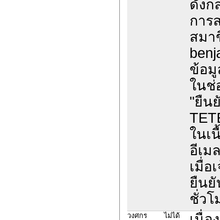
ดังกล
การส
สมาช
benj
ข้อมู
ในช่
"ยืน
TET
ในเน
อีเม
เมื่อ
ยืนย
ชั่วโ
เนื่
วงศกร
ไม่ได้