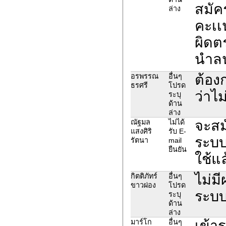
สมัค
ล่าง
คะเเน
ผิดต
นำลน
ต้อง
อรพรรณ
อื่นๆ
ธรศรี
โปรด
ว่าไม
ระบุ
ด้าน
ล่าง
จะสม
ณัฐมล
ไม่ได้
แสงศิริ
รับ E-
ระบ
รัตนา
mail
ยืนยัน
ใช้แล
ไม่ม
กิตติภัทร์
อื่นๆ
ขาวผ่อง
โปรด
ระบ
ระบุ
ด้าน
ล่าง
เข้าร
มาร์โก
อื่นๆ