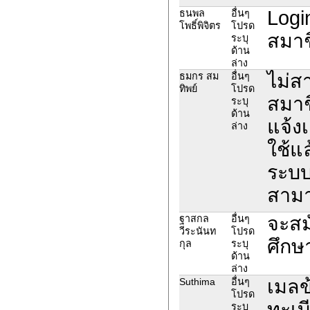
Logi
ธนพล
อื่นๆ
โพธิ์พิจิตร
โปรด
สมาช
ระบุ
ด้าน
ล่าง
ไม่ส
ธมกร สม
อื่นๆ
ทิพย์
โปรด
สมาช
ระบุ
ด้าน
แจ้งเ
ล่าง
ใช้แล
ระบบ
สามา
จะสม
ฐาสกล
อื่นๆ
วีระนันท
โปรด
ศึกษา
กุล
ระบุ
ด้าน
ล่าง
เมลข้
Suthima
อื่นๆ
โปรด
ทะเบี
ระบุ