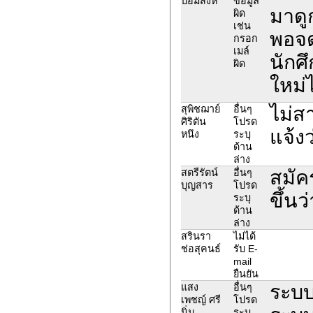
ป้อมสิงห์
ข้อมูล
มาดู
ผิด
เช่น
พอจด
กรอก
เมล์
นักศึ
ผิด
ใหม่
ไม่ส
สุพิชฌาย์
อื่นๆ
ศิริตัน
โปรด
แจ้งว
หนึง
ระบุ
ด้าน
ล่าง
สมัค
สตรีรัตน์
อื่นๆ
บุญสาร
โปรด
ขึ้นว
ระบุ
ด้าน
ล่าง
สรินรา
ไม่ได้
ช่อสุคนธ์
รับ E-
mail
ยืนยัน
ระบ
แสง
อื่นๆ
เพชญ์ ศรี
โปรด
นิ่ม
ระบุ