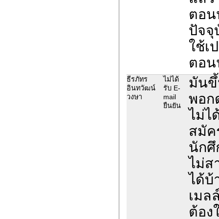
ตอนป
ปัจจุ
ใช้เ
ตอนน
มันขึ
ธีรภัทร
ไม่ได้
อินทวัฒน์
รับ E-
พอกด
วงษา
mail
ยืนยัน
ไม่ได
สมัคร
นักศ
ไม่ส
ได้บ้
เมลล
ต้อง