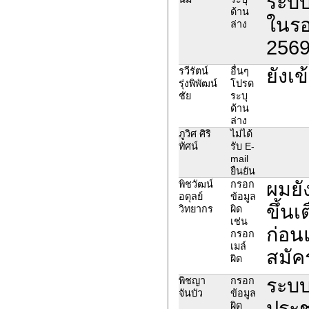
ระบ
ด้าน
ในรอ
ล่าง
2569
ยังเ
รวีรัตน์
อื่นๆ
รุ่งพิพัฒน์
โปรด
ชัย
ระบุ
ด้าน
ล่าง
ภูวิศ ศิริ
ไม่ได้
ทัศน์
รับ E-
mail
ยืนยัน
ผมยั
พิชวัฒน์
กรอก
อดุลย์
ข้อมูล
ขึ้นเ
วิทยากร
ผิด
เช่น
ก่อน
กรอก
เมล์
สมัค
ผิด
ระบบ
พิชญา
กรอก
จันบัว
ข้อมูล
ประช
ผิด