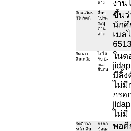
งานไ
ล่าง
ขึ้นว
จิณณวัตร
อื่นๆ
วิไลรัตน์
โปรด
นักศ
ระบุ
ด้าน
เมลไห
ล่าง
651
ในต
จิดาภา
ไม่ได้
สินเหลือ
รับ E-
jidap
mail
ยืนยัน
มีลิ้
ไม่ม
กรอก
jida
ไม่มี
พอดี
รัตติยาภ
กรอก
รณ์ กลีบ
ข้อมูล