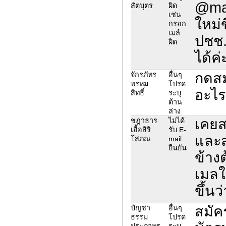
@mai
สัตบุตร
ผิด
เช่น
ใหม่
กรอก
เมล์
ปชช.
ผิด
ได้ค่
กดสม
จักรภัทร
อื่นๆ
พรหม
โปรด
อะไรเ
สิทธิ์
ระบุ
ด้าน
ล่าง
เคยส
ชฎาธาร
ไม่ได้
เอื้อสิริ
รับ E-
และสม
โสภณ
mail
ยืนยัน
ข้าง
เมลใ
ขึ้นว
สมัค
บัญชา
อื่นๆ
ธรรม
โปรด
ประภาพร
ระบุ