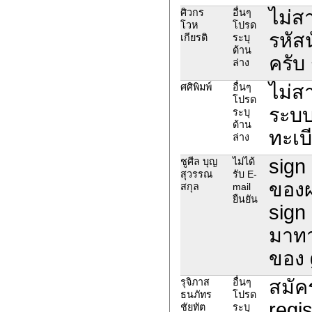
ไม่ส
ศิวกร
อื่นๆ
โวห
โปรด
รหัส
เกียรติ
ระบุ
ด้าน
ครับ
ล่าง
ไม่สา
ศศิพิมพ์
อื่นๆ
โปรด
ระบบ
ระบุ
ด้าน
ทะเบ
ล่าง
sign
ชูศีล บุญ
ไม่ได้
สุวรรณ
รับ E-
ของผ
สกุล
mail
ยืนยัน
sign
มาทาง
ของ 
สมัค
รุจิภาส
อื่นๆ
ธนภัทร
โปรด
regis
ชัยทัต
ระบุ