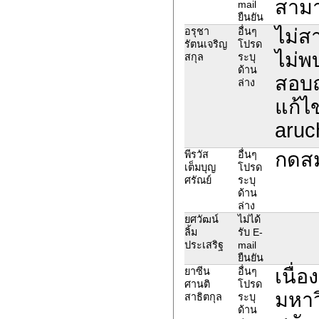
สามา
mail
ยืนยัน
ไม่ส
อรุชา
อื่นๆ
รัตนเจริญ
โปรด
ไม่พ
สกุล
ระบุ
ด้าน
สอบถา
ล่าง
แก้ไ
aruc
กดสม
พีรวัส
อื่นๆ
เต็มบุญ
โปรด
ศรัณย์
ระบุ
ด้าน
ล่าง
ยศวัฒน์
ไม่ได้
ลิ้ม
รับ E-
ประเสริฐ
mail
ยืนยัน
เนื่
ยาซีน
อื่นๆ
ศานติ
โปรด
มหาวิ
สาธิตกุล
ระบุ
ด้าน