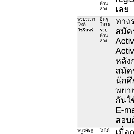
ด้าน
เลย
ล่าง
ทางร
พรประภา
อื่นๆ
โชติ
โปรด
สมัค
วัชรินทร์
ระบุ
ด้าน
Activ
ล่าง
Acti
หลัง
สมัค
นักศ
พยาย
กันใช
E-ma
สอบด
เมื่
พลวศิษฐ
ไม่ได้