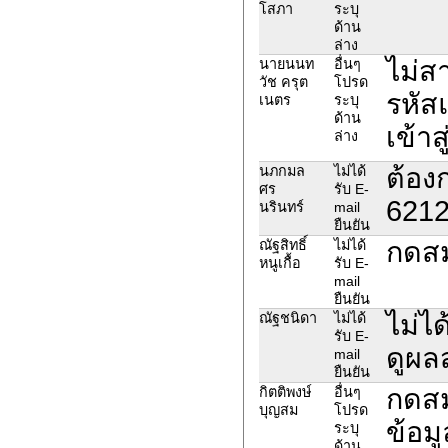
โสภา
ระบุ
ด้าน
ล่าง
ไม่ส
นายนนท
อื่นๆ
วัช ครุต
โปรด
รหัส
เนตร
ระบุ
ด้าน
เข้าส
ล่าง
ต้อง
นภกมล
ไม่ได้
ศร
รับ E-
621
นรินทร์
mail
ยืนยัน
กดสม
ณัฐสิทธิ์
ไม่ได้
หนูเกื้อ
รับ E-
mail
ยืนยัน
ไม่ไ
ณัฐชนิดา
ไม่ได้
รับ E-
ดูผล
mail
ยืนยัน
กดสมั
กิตติพงษ์
อื่นๆ
บุญสม
โปรด
ข้อม
ระบุ
ด้าน