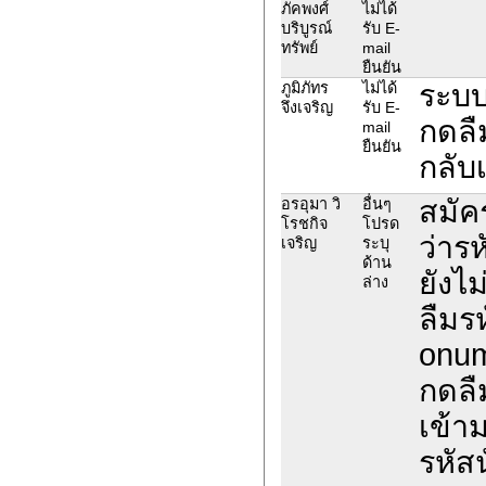
ภัคพงศ์
ไม่ได้
บริบูรณ์
รับ E-
ทรัพย์
mail
ยืนยัน
ระบบ
ภูมิภัทร
ไม่ได้
จึงเจริญ
รับ E-
กดลื
mail
ยืนยัน
กลับเ
สมัค
อรอุมา วิ
อื่นๆ
โรชกิจ
โปรด
ว่าร
เจริญ
ระบุ
ด้าน
ยังไ
ล่าง
ลืมรห
onum
กดลืม
เข้าม
รหัส