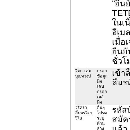
"ยืน
TET
ในเน
อีเม
เมื่อ
ยืนย
ชั่วโ
เข้า
วิทยา สม
กรอก
บุญทวงษ์
ข้อมูล
ลืมรห
ผิด
เช่น
กรอก
เมล์
ผิด
รหัส
วริศรา
อื่นๆ
ลิ้มพรจิตร
โปรด
สมัคร
วิไล
ระบุ
ด้าน
แล้ว
ล่าง