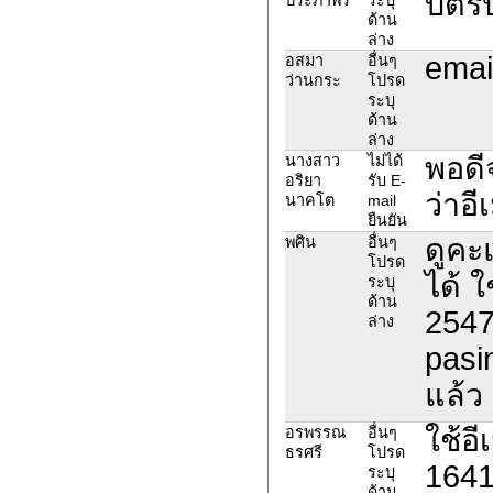
บัตร
ด้าน
ล่าง
emai
อสมา
อื่นๆ
ว่านกระ
โปรด
ระบุ
ด้าน
ล่าง
พอดี
นางสาว
ไม่ได้
อริยา
รับ E-
ว่าอ
นาคโต
mail
ยืนยัน
ดูคะ
พศิน
อื่นๆ
โปรด
ได้ ใ
ระบุ
ด้าน
2547
ล่าง
pasi
แล้ว 
ใช้อี
อรพรรณ
อื่นๆ
ธรศรี
โปรด
1641
ระบุ
ด้าน