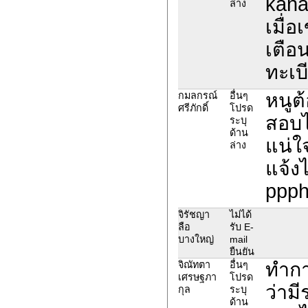
kana
ล่าง
เมื่อ
เตือน
ทะเบ
หนูต
กมลกรณ์
อื่นๆ
ศรีภักดิ์
โปรด
สอบไ
ระบุ
ด้าน
แน่ใจ
ล่าง
แจ้ง
ppph
จิรัชญา
ไม่ได้
ลือ
รับ E-
บางใหญ่
mail
ยืนยัน
ทำกา
จิณัทตา
อื่นๆ
เศรษฐภา
โปรด
ว่ามี
กุล
ระบุ
ด้าน