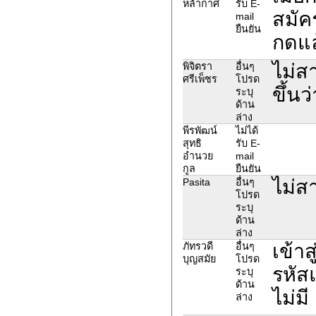
หล้ากาศ
รับ E-
สมัคร
mail
ยืนยัน
กดแล
ไม่ส
พิจิตรา
อื่นๆ
ศรีเพ็ชร
โปรด
ขึ้น
ระบุ
ด้าน
ล่าง
พีรพัฒน์
ไม่ได้
สุทธิ
รับ E-
อำนวย
mail
กูล
ยืนยัน
ไม่ส
Pasita
อื่นๆ
โปรด
ระบุ
ด้าน
ล่าง
เข้าส
ภัทรวดี
อื่นๆ
บุญสมัย
โปรด
รหัส
ระบุ
ด้าน
ไม่มี
ล่าง