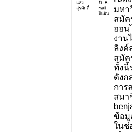
แสง
รับ E-
มหาวิ
สุรศักดิ์
mail
ยืนยัน
สมัค
ออนไ
งานไ
ลิงค
สมัค
ทั้ง
ดังกล
การส
สมาช
benj
ข้อมู
ในช่