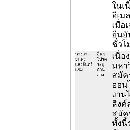
ในเน
อีเม
เมื่อ
ยืนย
ชั่วโ
เนื่
นางสาว
อื่นๆ
ธนพร
โปรด
มหาวิ
แสงจันทร์
ระบุ
แจ่ม
ด้าน
สมัค
ล่าง
ออนไ
งานไ
ลิงค
สมัค
ทั้ง