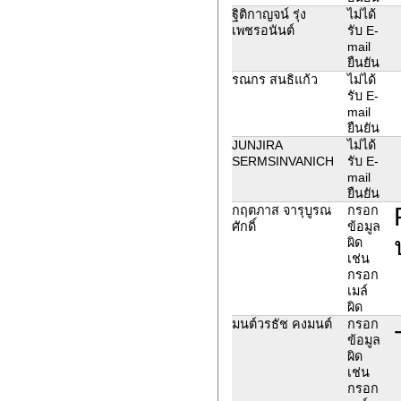
ฐิติกาญจน์ รุ่ง
ไม่ได้
เพชรอนันต์
รับ E-
mail
ยืนยัน
รณกร สนธิแก้ว
ไม่ได้
รับ E-
mail
ยืนยัน
JUNJIRA
ไม่ได้
SERMSINVANICH
รับ E-
mail
ยืนยัน
กฤตภาส จารุบูรณ
กรอก
ศักดิ์
ข้อมูล
ผิด
เช่น
กรอก
เมล์
ผิด
มนต์วรธัช คงมนต์
กรอก
ข้อมูล
ผิด
เช่น
กรอก