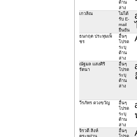
ด้าน
ล่าง
เกวลิณ
ไม่ได้
รับ E-
mail
ยืนยัน
ธนกฤต ประทุมเพ็
อื่นๆ
ชร
โปรด
ระบุ
ด้าน
ล่าง
ณัฐมล แสงศิริ
อื่นๆ
รัตนา
โปรด
ระบุ
ด้าน
ล่าง
วีรภัทร ดวงขวัญ
อื่นๆ
โปรด
ระบุ
ด้าน
ล่าง
จิรวดี สิงห์
อื่นๆ
ตระหง่าน
โปรด