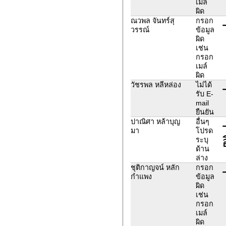
เมล์
ผิด
ณวพล จันทร์สุ
กรอก
วรรณ์
ข้อมูล
ผิด
เช่น
กรอก
เมล์
ผิด
วัชรพล หลีหล่อง
ไม่ได้
รับ E-
mail
ยืนยัน
ปาณิศา หล้าบุญ
อื่นๆ
มา
โปรด
ระบุ
ด้าน
ล่าง
ชุติกาญจน์ หลัก
กรอก
กำแพง
ข้อมูล
ผิด
เช่น
กรอก
เมล์
ผิด