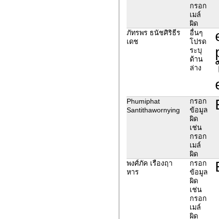
กรอก
เมล์
ผิด
ภัทรพร ธนัชศิริธีร
อื่นๆ
เดช
โปรด
ระบุ
ด้าน
ล่าง
Phumiphat
กรอก
Santithawornying
ข้อมูล
ผิด
เช่น
กรอก
เมล์
ผิด
พงศ์ภัค เรืองฤา
กรอก
หาร
ข้อมูล
ผิด
เช่น
กรอก
เมล์
ผิด