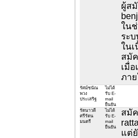
ผู้ส
benj
ในช่
ระบ
ในเน
สมั
เมื่
ภายใ
รัศม์ชนัณ
ไม่ได้
พวง
รับ E-
ประเสริฐ
mail
ยืนยัน
สมัค
รัตนาวดี
ไม่ได้
ศรีรัตน
รับ E-
ratt
มนตรี
mail
ยืนยัน
แต่ย