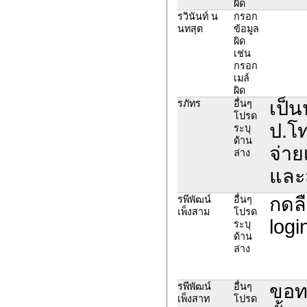
ผิด
รวินันท์ น
กรอก
นทสุต
ข้อมูล
ผิด
เช่น
กรอก
เมล์
ผิด
เป็น
รภัทร
อื่นๆ
โปรด
ป.โท
ระบุ
ด้าน
จ่าย
ล่าง
และส
กดลื
รพีพัฒน์
อื่นๆ
เพ็งสาม
โปรด
logi
ระบุ
ด้าน
ล่าง
ขอทร
รพีพัฒน์
อื่นๆ
เพ็งสาท
โปรด