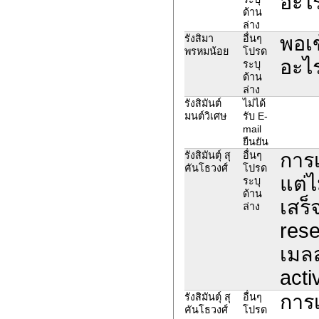
อะไ
ด้าน
ล่าง
พอเข
รังสิมา
อื่นๆ
พรหมน้อย
โปรด
อะไ
ระบุ
ด้าน
ล่าง
รังสิมันต์
ไม่ได้
มนต์วิเศษ
รับ E-
mail
ยืนยัน
การเ
รังสิมันตุ์ สุ
อื่นๆ
คันโธวงศ์
โปรด
แต่ไ
ระบุ
ด้าน
เสร็
ล่าง
rese
เมลส
acti
การเ
รังสิมันตุ์ สุ
อื่นๆ
คันโธวงศ์
โปรด