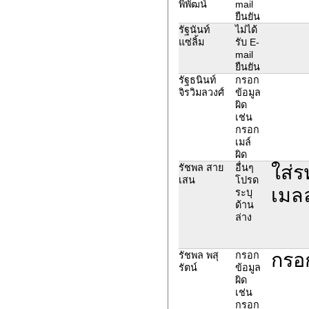
พิพัฒน์
mail
ยืนยัน
รัฐนันท์
ไม่ได้
แซ่ลิ้ม
รับ E-
mail
ยืนยัน
รัฐธนินท์
กรอก
จิรวิมลวงศ์
ข้อมูล
ผิด
เช่น
กรอก
เมล์
ผิด
ใส่ร
รัชพล สาย
อื่นๆ
เสน
โปรด
เมลล
ระบุ
ด้าน
ล่าง
กรอก
รัชพล พสุ
กรอก
รัตน์
ข้อมูล
ผิด
เช่น
กรอก