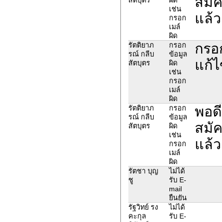
สมัค
เช่น
แล้ว
กรอก
เมล์
ผิด
กรอ
รัตติยาภ
กรอก
รณ์ กลีบ
ข้อมูล
แก้ไ
สัตบุตร
ผิด
เช่น
กรอก
เมล์
ผิด
พอด
รัตติยาภ
กรอก
รณ์ กลีบ
ข้อมูล
สมัค
สัตบุตร
ผิด
เช่น
แล้ว
กรอก
เมล์
ผิด
รัตชา บุญ
ไม่ได้
ชู
รับ E-
mail
ยืนยัน
รัฐวิทย์ รง
ไม่ได้
คะกุล
รับ E-