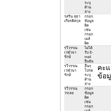
ระบุ
ด้าน
ล่าง
รสริน สุธา
กรอก
เกียรติสกุล
ข้อมูล
ผิด
เช่น
กรอก
เมล์
ผิด
รวีวรรณ
ไม่ได้
เวฬุวนา
รับ E-
รักษ์
mail
ยืนยัน
คะแ
รวีวรรณ
อื่นๆ
เวฬุวนา
โปรด
ข้อม
รักษ์
ระบุ
ด้าน
ล่าง
รวีวรรณ
กรอก
วรเลย
ข้อมูล
ผิด
เช่น
กรอก
เมล์