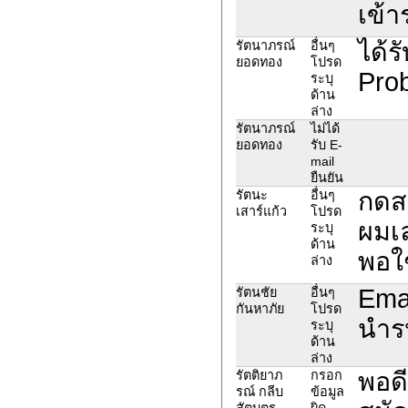
เข้า
ได้ร
รัตนาภรณ์
อื่นๆ
ยอดทอง
โปรด
Prob
ระบุ
ด้าน
ล่าง
รัตนาภรณ์
ไม่ได้
ยอดทอง
รับ E-
mail
ยืนยัน
กดสม
รัตนะ
อื่นๆ
เสาร์แก้ว
โปรด
ผมเล
ระบุ
ด้าน
พอใช
ล่าง
Emai
รัตนชัย
อื่นๆ
กันหาภัย
โปรด
นำรห
ระบุ
ด้าน
ล่าง
พอด
รัตติยาภ
กรอก
รณ์ กลีบ
ข้อมูล
สัตบุตร
ผิด