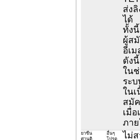
ส่งล
ได้
ทั้ง
ผู้ส
อีเม
ดังนี้
ในช่
ระบ
ในเน
สมั
เมื่
ภายใ
ไม่
ยาซีน
อื่นๆ
ศานติ
โปรด