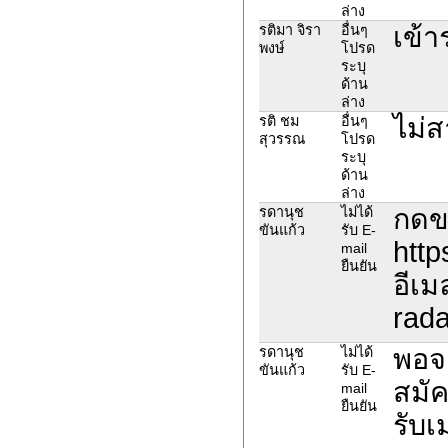
ล่าง
เข้า
รติมา จิรา
อื่นๆ
พงษ์
โปรด
ระบุ
ด้าน
ล่าง
ไม่
รติ ชม
อื่นๆ
สุวรรณ
โปรด
ระบุ
ด้าน
ล่าง
กดขอ
รดานุช
ไม่ได้
ขันแก้ว
รับ E-
http
mail
ยืนยัน
อีเม
rad
พอจะ
รดานุช
ไม่ได้
ขันแก้ว
รับ E-
สมัค
mail
ยืนยัน
รับเ