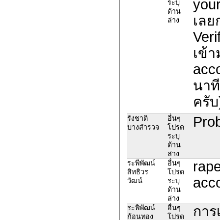
your
ระบุ
ด้าน
เลยก
ล่าง
Veri
เข้า
acco
นาที
ครับ
Prob
รังชาติ
อื่นๆ
บางสำรวจ
โปรด
ระบุ
ด้าน
ล่าง
rape
ระพีพัฒน์
อื่นๆ
สิทธิวร
โปรด
acco
วัฒน์
ระบุ
ด้าน
ล่าง
การเ
ระพิพัฒน์
อื่นๆ
ก้อนทอง
โปรด