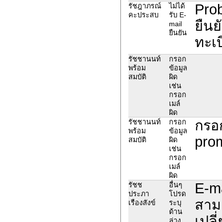
Prob
รัชฎาภรณ์
ไม่ได้
คะประสบ
รับ E-
ยืนย
mail
ยืนยัน
ทะเบ
รัชชานนท์
กรอก
พร้อม
ข้อมูล
สมบัติ
ผิด
เช่น
กรอก
เมล์
ผิด
กรอก
รัชชานนท์
กรอก
พร้อม
ข้อมูล
pro
สมบัติ
ผิด
เช่น
กรอก
เมล์
ผิด
E-ma
รัชช
อื่นๆ
ประภา
โปรด
สาม
เรืองสังข์
ระบุ
ด้าน
เปลี
ล่าง