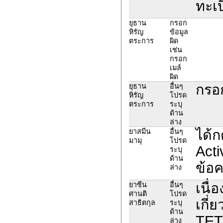
ทะเบ
ยุธาน
กรอก
หิรัญ
ข้อมูล
ตระการ
ผิด
เช่น
กรอก
เมล์
ผิด
กรอ
ยุธาน
อื่นๆ
หิรัญ
โปรด
ตระการ
ระบุ
ด้าน
ล่าง
ได้ก
ยาสมีน
อื่นๆ
มามุ
โปรด
Acti
ระบุ
ด้าน
ข้อค
ล่าง
เนื่
ยาซีน
อื่นๆ
ศานติ
โปรด
เกี
สาธิตกุล
ระบุ
ด้าน
TET
ล่าง