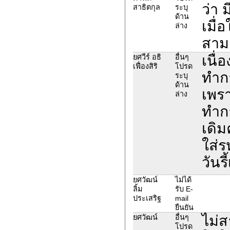
ว่า 
สาธิตกุล
ระบุ
ด้าน
เมื่
ล่าง
สาม
เนื่
ยศวีร์ อธิ
อื่นๆ
เฟื่องสิริ
โปรด
ทำกา
ระบุ
ด้าน
เพรา
ล่าง
ทำกา
เดิม
ใส่ร
วันร
ยศวัฒน์
ไม่ได้
ลิ้ม
รับ E-
ประเสริฐ
mail
ยืนยัน
ไม่ส
ยศวัฒน์
อื่นๆ
โปรด