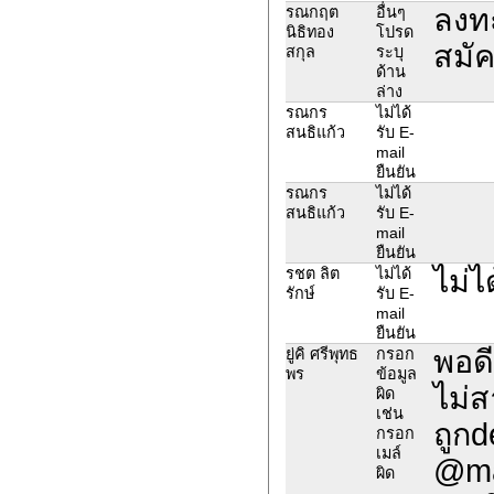
ลงท
รณกฤต
อื่นๆ
นิธิทอง
โปรด
สมัค
สกุล
ระบุ
ด้าน
ล่าง
รณกร
ไม่ได้
สนธิแก้ว
รับ E-
mail
ยืนยัน
รณกร
ไม่ได้
สนธิแก้ว
รับ E-
mail
ยืนยัน
ไม่ไ
รชต ลิต
ไม่ได้
รักษ์
รับ E-
mail
ยืนยัน
พอดี
ยู่คิ ศรีพุทธ
กรอก
พร
ข้อมูล
ไม่ส
ผิด
เช่น
ถูกd
กรอก
เมล์
@mai
ผิด