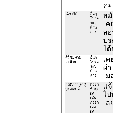
ค่ะ
สมั
ณิชารีย์
อื่นๆ
โปรด
เค
ระบุ
ด้าน
สอ
ล่าง
ปร
ได้
เค
ศิริชัย งาม
อื่นๆ
ละม้าย
โปรด
ผ่า
ระบุ
ด้าน
เม
ล่าง
แจ
กฤตภาส จารุ
กรอก
บูรณศักดิ์
ข้อมูล
ไป
ผิด
เช่น
เล
กรอก
เมล์
ผิด