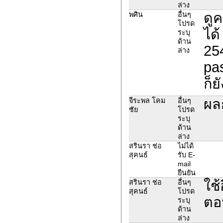
ล่าง
ดู
พศิน
อื่นๆ
โปรด
ได้
ระบุ
ด้าน
25
ล่าง
pa
ก็ย
ผล
จีระพล โคม
อื่นๆ
ชัย
โปรด
ระบุ
ด้าน
ล่าง
สรินรา ช่อ
ไม่ได้
สุคนธ์
รับ E-
mail
ยืนยัน
ใช
สรินรา ช่อ
อื่นๆ
สุคนธ์
โปรด
ตอ
ระบุ
ด้าน
ล่าง