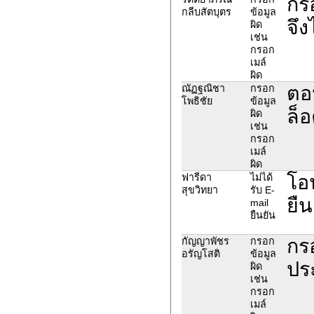
กร
กลีบสัตบุตร
ข้อมูล
จึง
ผิด
เช่น
กรอก
เมล์
ผิด
ตอ
ณัฏฐณิชา
กรอก
โพธิชัย
ข้อมูล
ล็อ
ผิด
เช่น
กรอก
เมล์
ผิด
โอน
ฟารีดา
ไม่ได้
สุขวิทยา
รับ E-
ยืน
mail
ยืนยัน
กร
กัญญาพัชร
กรอก
อรัญโสติ
ข้อมูล
ปร
ผิด
เช่น
กรอก
เมล์