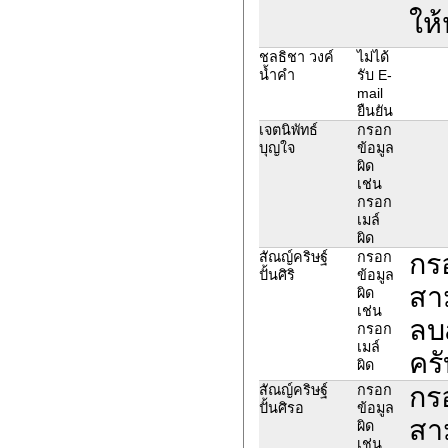
ให
ชลธิชา วงค์
ไม่ได้
น้ำคำ
รับ E-
mail
ยืนยัน
เจตนิพัทธ์
กรอก
บุญใจ
ข้อมูล
ผิด
เช่น
กรอก
เมล์
ผิด
กร
สัณญ์คริษฐ์
กรอก
ปั้นศิริ
ข้อมูล
สา
ผิด
เช่น
ลบa
กรอก
เมล์
ครั
ผิด
กร
สัณญ์คริษฐ์
กรอก
ปั้นศิรอ
ข้อมูล
สา
ผิด
เช่น