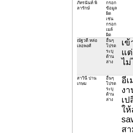
ภัทรนันท์ พิ
กรอก
ลารักษ์
ข้อมูล
ผิด
เช่น
กรอก
เมล์
ผิด
เข้
ณัฐวดี หล่อ
อื่นๆ
เลอพงศ์
โปรด
แต่
ระบุ
ด้าน
ไม่
ล่าง
อีเ
สาวินี ปาน
อื่นๆ
เกษม
โปรด
งาน
ระบุ
ด้าน
เปล
ล่าง
ให้
sa
สาม