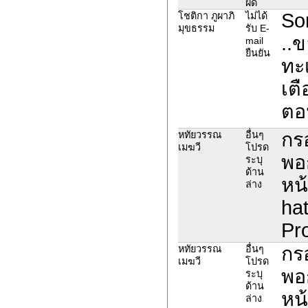
ผิด
Sor
โชติกา ภูผาภิ
ไม่ได้
มุขธรรม
รับ E-
..
mail
ยืนยัน
ทะเ
เตื
ตอ
กรอ
หทัยวรรณ
อื่นๆ
เมฆวี
โปรด
พอก
ระบุ
ด้าน
หน
ล่าง
ha
Pro
กรอ
หทัยวรรณ
อื่นๆ
เมฆวี
โปรด
พอก
ระบุ
ด้าน
หน
ล่าง