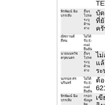
TE
บั
พิรพัฒน์ ฉิม
อื่นๆ
บรรเทิง
โปรด
ที่
ระบุ
ด้าน
ครั
ล่าง
ณิชกานต์
ไม่ได้
สีทน
รับ E-
mail
ยืนยัน
ไม
นายนนทวัช
อื่นๆ
ครุตเนตร
โปรด
แล้
ระบุ
ด้าน
ระ
ล่าง
ต้
นภกมล ศร
ไม่ได้
นรินทร์
รับ E-
62
mail
ยืนยัน
เขี
พิรพัฒน์ ฉิม
กรอก
บรรเทิง
ข้อมูล
ผิด