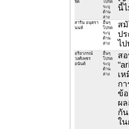
จิต
โปรด
นี้
ระบุ
ด้าน
ล่าง
สม
สาริน อนุตรา
อื่นๆ
นนท์
โปรด
ปร
ระบุ
ด้าน
ไปห
ล่าง
สอ
อริยาภรณ์
อื่นๆ
วงศ์เพชร
โปรด
"a
อนันต์
ระบุ
ด้าน
เห
ล่าง
กา
ข้
ผลส
กัน
ใน