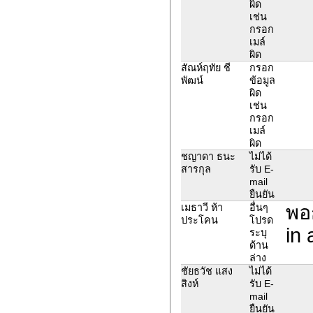
ผิด
เช่น
กรอก
เมล์
ผิด
สัณห์ฤทัย ชี
กรอก
พัฒน์
ข้อมูล
ผิด
เช่น
กรอก
เมล์
ผิด
ชญาดา ธนะ
ไม่ได้
สารกุล
รับ E-
mail
ยืนยัน
พอก
เมธาวี ห้า
อื่นๆ
ประโคน
โปรด
in 
ระบุ
ด้าน
ล่าง
ชัยธวัช แสง
ไม่ได้
สิงห์
รับ E-
mail
ยืนยัน