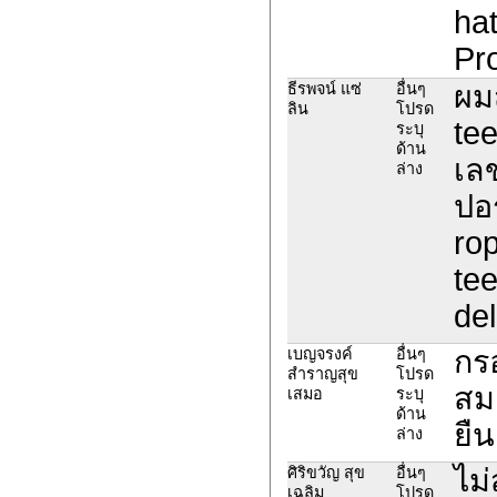
ha
Pro
ผม
ธีรพจน์ แซ่
อื่นๆ
ลิน
โปรด
te
ระบุ
ด้าน
เล
ล่าง
ปอร
ro
te
del
กร
เบญจรงค์
อื่นๆ
สำราญสุข
โปรด
สมา
เสมอ
ระบุ
ด้าน
ยืน
ล่าง
ไม
ศิริขวัญ สุข
อื่นๆ
เฉลิม
โปรด