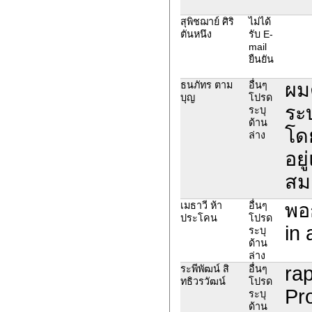
สุพิชฌาย์ ศิริ
ไม่ได้
ตันหนึง
รับ E-
mail
ยืนยัน
ผม
ธนภัทร ตาม
อื่นๆ
บุญ
โปรด
ระ
ระบุ
ด้าน
โดย
ล่าง
อยู
สม
พอก
เมธาวี ห้า
อื่นๆ
ประโคน
โปรด
in 
ระบุ
ด้าน
ล่าง
rap
ระพีพัฒน์ สิ
อื่นๆ
ทธิวรวัฒน์
โปรด
Pro
ระบุ
ด้าน