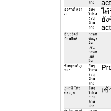
act
ล่าง
ได้
ธีรศักดิ์ สุรา
อื่นๆ
ภา
โปรด
ยัง
ระบุ
ด้าน
act
ล่าง
ธัญวรัตส์
กรอก
ป้อมสิงห์
ข้อมูล
ผิด
เช่น
กรอก
เมล์
ผิด
Pro
ชิษณุพงศ์ ภู่
อื่นๆ
ทอง
โปรด
ระบุ
ด้าน
ล่าง
เข้
ภูมรพี โค้ว
อื่นๆ
ตระกูล
โปรด
ระบุ
ด้าน
ล่าง
รัตติยาภรณ์
กรอก