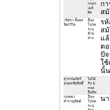
กา
กรอก
เมล์
สมั
ผิด
รห
วริศรา ลิ้มพร
อื่นๆ
จิตรวิไล
โปรด
สมั
ระบุ
ด้าน
แล
ล่าง
ตอ
ปัจ
ใช
นั
สุวรรณภัทร์
ไม่ได้
ธนพรชัยสิทธิ์
รับ E-
mail
ยืนยัน
นา
กฤฑยา
อื่นๆ
สำราญจิตต์
โปรด
ระบุ
ด้าน