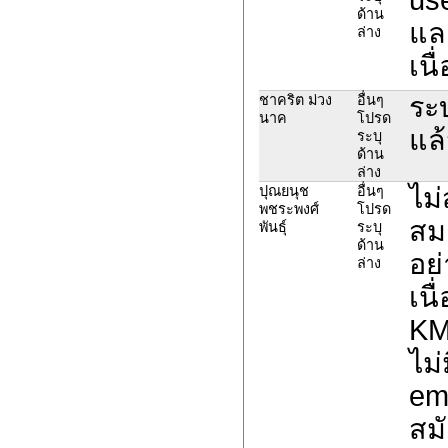
ด้าน
และ
ล่าง
เน
ระ
ชาคริต ม่วง
อื่นๆ
นาค
โปรด
แล
ระบุ
ด้าน
ล่าง
ไม
ปุณยนุช
อื่นๆ
พชระพงศ์
โปรด
สม
พันธุ์
ระบุ
ด้าน
อย่
ล่าง
เนื
KM
ไม่
em
สม