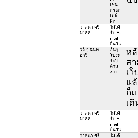
ฉิม
เช่น
กรอก
เมล์
ผิด
วาสนา ศรี
ไม่ได้
มงคล
รับ E-
mail
ยืนยัน
หล
วจี จู นันท
อื่นๆ
อารี
โปรด
สา
ระบุ
ด้าน
เว็
ล่าง
แล้
ก็แ
เดิ
วาสนา ศรี
ไม่ได้
มงคล
รับ E-
mail
ยืนยัน
วาสนา ศรี
ไม่ได้