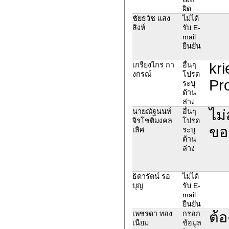
ผิด
ชัยธวัช แสง
ไม่ได้
สิงห์
รับ E-
mail
ยืนยัน
kr
เกรียงไกร กา
อื่นๆ
งกรณ์
โปรด
Pro
ระบุ
ด้าน
ล่าง
ไม่
นายณัฐนนท์
อื่นๆ
จิรโชติมงคล
โปรด
ขอร
เลิศ
ระบุ
ด้าน
ล่าง
ธิดารัตน์ รอ
ไม่ได้
บุญ
รับ E-
mail
ยืนยัน
ต้อ
เพชรดา ทอง
กรอก
เนียม
ข้อมูล