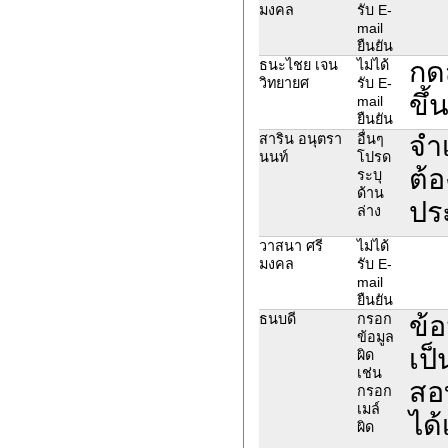
มงคล
รับ E-
mail
ยืนยัน
กด
ธนะไชย เจน
ไม่ได้
วิทยายศ
รับ E-
ขึ้
mail
ยืนยัน
จำเ
สาริน อนุตรา
อื่นๆ
นนท์
โปรด
ต้อ
ระบุ
ด้าน
ปร
ล่าง
วาสนา ศรี
ไม่ได้
มงคล
รับ E-
mail
ยืนยัน
ข้
ธนบดี
กรอก
ข้อมูล
เป
ผิด
เช่น
สอบ
กรอก
เมล์
ได้
ผิด