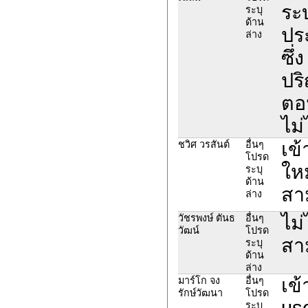
ระบ
ระบุ
ด้าน
ประ
ล่าง
ซึ่
ปร
ตอน
ไม่
เข้
ชวิศ วรสันต์
อื่นๆ
โปรด
ให
ระบุ
ด้าน
สา
ล่าง
ไม่
วัชรพงษ์ ตันธ
อื่นๆ
วัฒน์
โปรด
สา
ระบุ
ด้าน
ล่าง
เข้
มาร์โก จง
อื่นๆ
รักษ์วัฒนา
โปรด
us
ระบุ