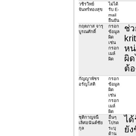
วชิรวิทย์
ไม่ได้
จันทร์ทองสุข
รับ E-
mail
ยืนยัน
ช่
กฤตภาส จารุ
กรอก
บูรณศักดิ์
ข้อมูล
kr
ผิด
เช่น
หน
กรอก
เมล์
ผิด
ผิด
ต้อ
กัญญาพัชร
กรอก
อรัญโสติ
ข้อมูล
ผิด
เช่น
กรอก
เมล์
ผิด
ได้
ชุติกาญจนื
อื่นๆ
เลิศอนันต์ชัย
โปรด
ยัง
กุล
ระบุ
ด้าน