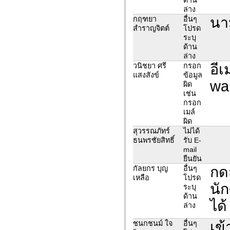
ล่าง
นา
กฤฑยา
อื่นๆ
สำราญจิตต์
โปรด
ระบุ
ด้าน
ล่าง
อีเ
วนิชยา ศรี
กรอก
แสงสังข์
ข้อมูล
wa
ผิด
เช่น
กรอก
เมล์
ผิด
สุวรรณภัทร์
ไม่ได้
ธนพรชัยสิทธิ์
รับ E-
mail
ยืนยัน
กดส
กัลยกร บุญ
อื่นๆ
เหลือ
โปรด
นัก
ระบุ
ด้าน
ได้
ล่าง
เข้
ชนกชนม์ ใจ
อื่นๆ