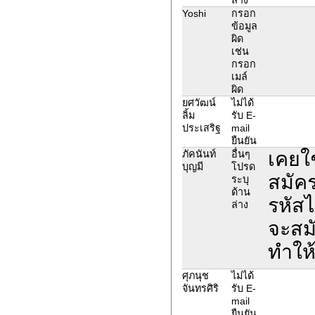
Yoshi
กรอก
ข้อมูล
ผิด
เช่น
กรอก
เมล์
ผิด
ยศวัฒน์
ไม่ได้
ลิ้ม
รับ E-
ประเสริฐ
mail
ยืนยัน
เคยใ
ภัคนันท์
อื่นๆ
บุญมี
โปรด
สมัคร
ระบุ
ด้าน
รหัสไ
ล่าง
จะสม
ทำให
ศุภนุช
ไม่ได้
จันทรศิริ
รับ E-
mail
ยืนยัน