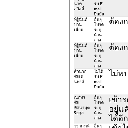
นาค
รับ E-
สวัสดิ์
mail
ยืนยัน
ต้อง
ทิฐินันท์
อื่นๆ
ปาน
โปรด
เนียม
ระบุ
ด้าน
ล่าง
ต้อง
ทิฐินันท์
อื่นๆ
ปาน
โปรด
เนียม
ระบุ
ด้าน
ล่าง
ไม่พบ
ศิวนาถ
ไม่ได้
ชัยเด่
รับ E-
นพงค์
mail
ยืนยัน
เข้าร
ณภัทร
อื่นๆ
ชัย
โปรด
อยู่แ
ทัศนานุต
ระบุ
ริยกุล
ด้าน
ได้อีก
ล่าง
เข้าไ
วราภรณ์
อื่นๆ