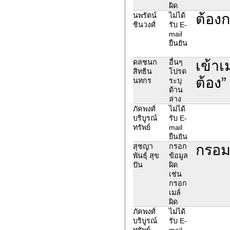
ผิด
ต้องก
นพรัตน์
ไม่ได้
ชินวงศ์
รับ E-
mail
ยืนยัน
เข้าเ
ดลชนก
อื่นๆ
สิทธิน
โปรด
ต้อง”
นทกร
ระบุ
ด้าน
ล่าง
ภัคพงศ์
ไม่ได้
บริบูรณ์
รับ E-
ทรัพย์
mail
ยืนยัน
กรอมล
สุชญา
กรอก
พันธุ์ สุข
ข้อมูล
ปัน
ผิด
เช่น
กรอก
เมล์
ผิด
ภัคพงศ์
ไม่ได้
บริบูรณ์
รับ E-
ทรัพย์
mail