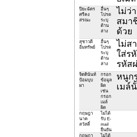
ไม่ว่
ปิยะฉัตร
อื่นๆ
ศรีคง
โปรด
สมาชิ
สรณะ
ระบุ
ด้าน
ด้วย
ล่าง
ไม่ส
สุชาวดี
อื่นๆ
อิ่มทรัพย์
โปรด
ใส่รห
ระบุ
ด้าน
รหัสผ
ล่าง
หนูกร
จิตตินันท์
กรอก
ป้อมบุบ
ข้อมูล
เมล์นั
ผา
ผิด
เช่น
กรอก
เมล์
ผิด
กฤษฎา
ไม่ได้
นาค
รับ E-
สวัสดิ์
mail
ยืนยัน
กฤษฎา
ไม่ได้