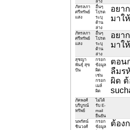
ล่าง
อยากข
ภัทรลภา
อื่นๆ
ศรีทรัพย์
โปรด
มาให
แสง
ระบุ
ด้าน
ล่าง
อยากข
ภัทรลภา
อื่นๆ
ศรีทรัพย์
โปรด
มาให
แสง
ระบุ
ด้าน
ล่าง
ตอนก
สุชญา
กรอก
พันธุ์ สุข
ข้อมูล
ลืมรห
ปัน
ผิด
เช่น
ผิด ต
กรอก
เมล์
such
ผิด
ภัคพงศ์
ไม่ได้
บริบูรณ์
รับ E-
ทรัพย์
mail
ยืนยัน
ต้อง
นพรัตน์
กรอก
ชินวงศ์
ข้อมูล