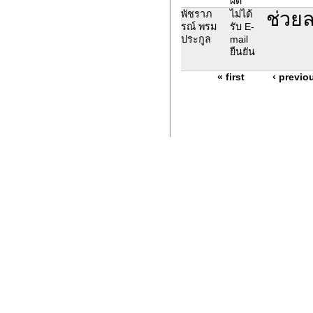
ผิด
ช่วยล
พัชราภ
ไม่ได้
รณ์ พรม
รับ E-
ประกูล
mail
ยืนยัน
« first
‹ previo