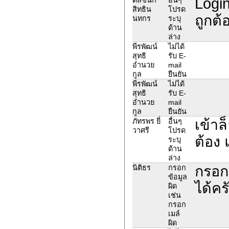
Login
สิทธิน
โปรด
ถูกต
นทกร
ระบุ
ด้าน
ล่าง
พีรพัฒน์
ไม่ได้
สุทธิ
รับ E-
อำนวย
mail
กูล
ยืนยัน
พีรพัฒน์
ไม่ได้
สุทธิ
รับ E-
อำนวย
mail
กูล
ยืนยัน
เข้าล
ภัทรพร ยี่
อื่นๆ
วาศรี
โปรด
ต้อง 
ระบุ
ด้าน
ล่าง
กรอก
นิติธร
กรอก
ข้อมูล
ได้คร
ผิด
เช่น
กรอก
เมล์
ผิด