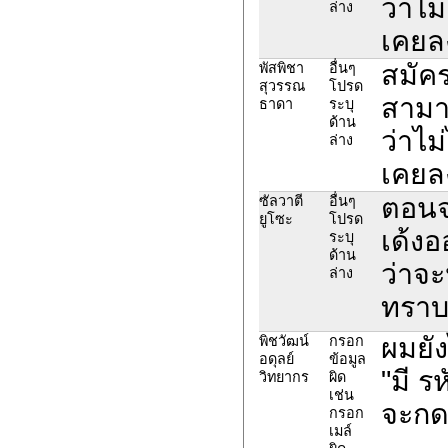
ว่าไม
ล่าง
เคยล
สมัค
พัสพิชา
อื่นๆ
สุวรรณ
โปรด
สามา
ธาดา
ระบุ
ด้าน
ว่าไม
ล่าง
เคยล
ตอนจ
ซัลวาตี
อื่นๆ
ยูโซะ
โปรด
เด้ง
ระบุ
ด้าน
ว่าจ
ล่าง
ทราบ
ผมยัง
พิชวัฒน์
กรอก
อดุลย์
ข้อมูล
"มี ร
วิทยากร
ผิด
เช่น
จะกด
กรอก
เมล์