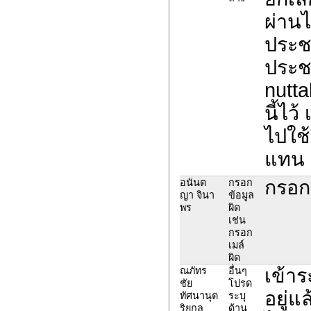
ผ่านไ
ประชา
ประช
nutt
นี้ไว
ไปใช้
แทน
กรอก
อนันต
กรอก
ญา จินา
ข้อมูล
พร
ผิด
เช่น
กรอก
เมล์
ผิด
เข้าร
ณภัทร
อื่นๆ
ชัย
โปรด
อยู่แ
ทัศนานุต
ระบุ
ริยกุล
ด้าน