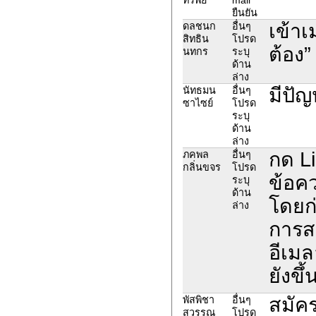
ยืนยัน
เข้าเ
ดลชนก
อื่นๆ
สิทธิน
โปรด
ต้อง”
นทกร
ระบุ
ด้าน
ล่าง
มีปั
นัทธมน
อื่นๆ
ซาไซย์
โปรด
ระบุ
ด้าน
ล่าง
กด Li
ภคพล
อื่นๆ
กลิ่นขจร
โปรด
ข้อคว
ระบุ
ด้าน
โดยก่
ล่าง
การสม
อีเมล
ยังขึ
สมัค
พัสพิชา
อื่นๆ
สุวรรณ
โปรด