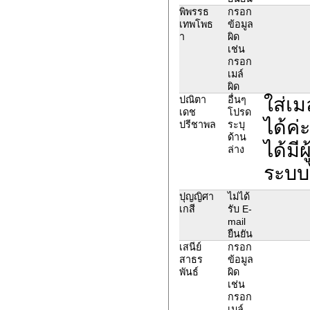
พิพรรธ
กรอก
เทพโพธ
ข้อมูล
า
ผิด
เช่น
กรอก
เมล์
ผิด
ใส่เ
ปณิตา
อื่นๆ
เดช
โปรด
ได้ค่
ปรีชาพล
ระบุ
ด้าน
ได้มี
ล่าง
ระบบไ
ปุญญิศา
ไม่ได้
เกสี
รับ E-
mail
ยืนยัน
เสนีย์
กรอก
สาธร
ข้อมูล
พันธ์
ผิด
เช่น
กรอก
เมล์