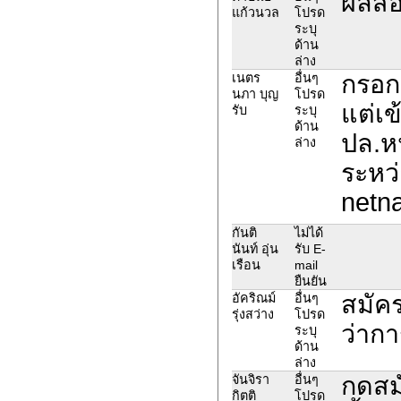
ผลสอบ
แก้วนวล
โปรด
ระบุ
ด้าน
ล่าง
กรอก
เนตร
อื่นๆ
นภา บุญ
โปรด
แต่เข
รับ
ระบุ
ด้าน
ปล.หน
ล่าง
ระหว
netn
กันติ
ไม่ได้
นันท์ อุ่น
รับ E-
เรือน
mail
ยืนยัน
สมัคร
อัคริณม์
อื่นๆ
รุ่งสว่าง
โปรด
ว่ากา
ระบุ
ด้าน
ล่าง
กดสมั
จันจิรา
อื่นๆ
กิตติ
โปรด