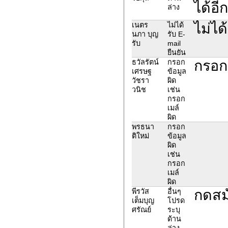
ได้อีก
ล่าง
ไม่ได
เนตร
ไม่ได้
นภา บุญ
รับ E-
รับ
mail
ยืนยัน
กรอก
ธวัลรัตน์
กรอก
เศรษฐ
ข้อมูล
วัชรา
ผิด
วนิช
เช่น
กรอก
เมล์
ผิด
พรธนา
กรอก
ติใหม่
ข้อมูล
ผิด
เช่น
กรอก
เมล์
ผิด
กดสม
พีรวัส
อื่นๆ
เต็มบุญ
โปรด
ศรัณย์
ระบุ
ด้าน
ล่าง