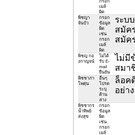
กรอก
เมล์
ผิด
ระบบ
พิชญา
กรอก
จันบัว
ข้อมูล
สมัคร
ผิด
เช่น
สมัค
กรอก
เมล์
ผิด
ไม่ม
พิชญ กอ
ไม่ได้
งกาญจน์
รับ E-
สมาช
mail
ยืนยัน
ล็อคด
พิชชาภา
อื่นๆ
โพตุ่น
โปรด
อย่า
ระบุ
ด้าน
ล่าง
พิชชากร
กรอก
น้ำทิพย์
ข้อมูล
ส่งสุข
ผิด
เช่น
กรอก
เมล์