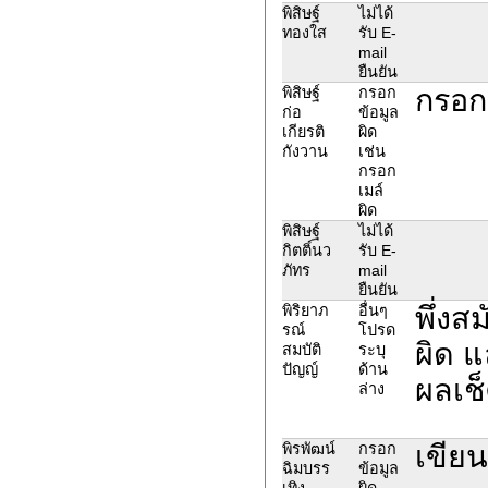
พิสิษฐ์
ไม่ได้
ทองใส
รับ E-
mail
ยืนยัน
กรอก
พิสิษฐ์
กรอก
ก่อ
ข้อมูล
เกียรติ
ผิด
กังวาน
เช่น
กรอก
เมล์
ผิด
พิสิษฐ์
ไม่ได้
กิตติ์นว
รับ E-
ภัทร
mail
ยืนยัน
พึ่งส
พิริยาภ
อื่นๆ
รณ์
โปรด
ผิด แ
สมบัติ
ระบุ
ปัญญ์
ด้าน
ผลเช็
ล่าง
เขียน
พิรพัฒน์
กรอก
ฉิมบรร
ข้อมูล
เทิง
ผิด