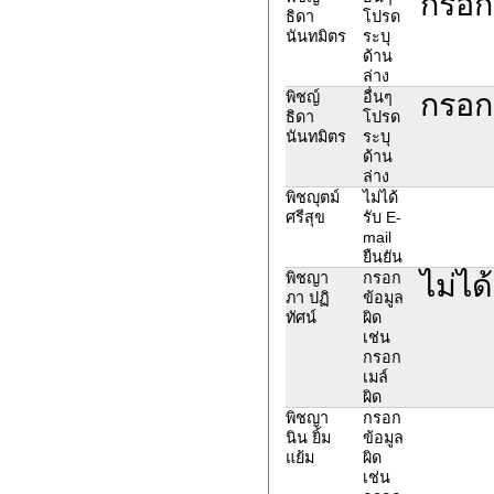
กรอก
ธิดา
โปรด
นันทมิตร
ระบุ
ด้าน
ล่าง
กรอก
พิชญ์
อื่นๆ
ธิดา
โปรด
นันทมิตร
ระบุ
ด้าน
ล่าง
พิชญุตม์
ไม่ได้
ศรีสุข
รับ E-
mail
ยืนยัน
ไม่ได
พิชญา
กรอก
ภา ปฏิ
ข้อมูล
ทัศน์
ผิด
เช่น
กรอก
เมล์
ผิด
พิชญา
กรอก
นิน ยิ้ม
ข้อมูล
แย้ม
ผิด
เช่น