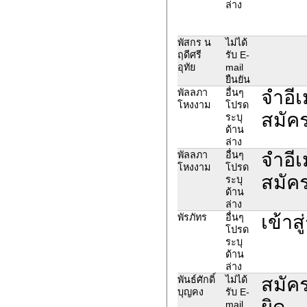
ล่าง
พัสกร น
ไม่ได้
ฤดีศรี
รับ E-
อุทัย
mail
ยืนยัน
จำอีเ
พัลลภา
อื่นๆ
โหงงาม
โปรด
สมัค
ระบุ
ด้าน
ล่าง
จำอีเ
พัลลภา
อื่นๆ
โหงงาม
โปรด
สมัค
ระบุ
ด้าน
ล่าง
เข้า
พัรภัทร
อื่นๆ
โปรด
ระบุ
ด้าน
ล่าง
สมัคร
พันธ์ศักดิ์
ไม่ได้
บุญคง
รับ E-
ผิด
mail