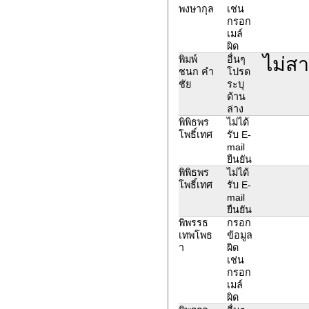
พงษากุล
เช่น
กรอก
เมล์
ผิด
ไม่ส
พิมพ์
อื่นๆ
ชนก คำ
โปรด
ชัย
ระบุ
ด้าน
ล่าง
พิพิธพร
ไม่ได้
โพธิ์เทศ
รับ E-
mail
ยืนยัน
พิพิธพร
ไม่ได้
โพธิ์เทศ
รับ E-
mail
ยืนยัน
พิพรรธ
กรอก
เทพโพธ
ข้อมูล
า
ผิด
เช่น
กรอก
เมล์
ผิด