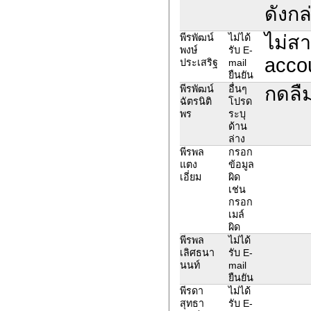
ดังกล
ไม่สา
พีรพัฒน์
ไม่ได้
พงษ์
รับ E-
acco
ประเสริฐ
mail
ยืนยัน
กดลืม
พีรพัฒน์
อื่นๆ
ฉัตรนิติ
โปรด
พร
ระบุ
ด้าน
ล่าง
พีรพล
กรอก
แตง
ข้อมูล
เอี่ยม
ผิด
เช่น
กรอก
เมล์
ผิด
พีรพล
ไม่ได้
เลิศธนา
รับ E-
นนท์
mail
ยืนยัน
พีรดา
ไม่ได้
สุทธา
รับ E-