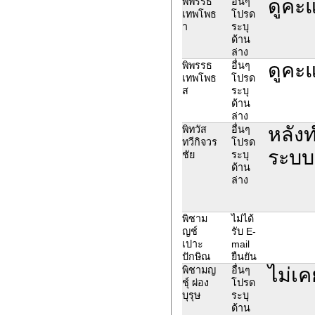
ดูคะ
พิพรรธ
อื่นๆ
เทพโพธ
โปรด
า
ระบุ
ด้าน
ล่าง
ดูคะ
พิพรรธ
อื่นๆ
เทพโพธ
โปรด
ส
ระบุ
ด้าน
ล่าง
หลังท
พิทวัส
อื่นๆ
ทวีกิจวร
โปรด
ระบบแ
ชัย
ระบุ
ด้าน
ล่าง
พิชาม
ไม่ได้
ญช์
รับ E-
เปาะ
mail
ปักษิณ
ยืนยัน
ไม่เค
พิชามญ
อื่นๆ
ชุ์ ผ่อง
โปรด
บุรุษ
ระบุ
ด้าน