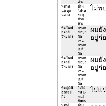
ล่าง
ไม่พบ
พิชานั
อื่นๆ
นต์ ทูล
โปรด
ฉลาด
ระบุ
ด้าน
ล่าง
ผมยัง
พิชวัฒน์
กรอก
อดุลย์
ข้อมูล
อยู่
วิทยากร
ผิด
เช่น
กรอก
เมล์
ผิด
ผมยัง
พิชวัฒน์
กรอก
อดุลย์
ข้อมูล
อยู่
วิทยากร
ผิด
เช่น
กรอก
เมล์
ผิด
ไม่แน
พิชญ์สินี
ไม่ได้
อังศุชัย
รับ E-
กิจ
mail
ยืนยัน
พิชญ์
อื่นๆ