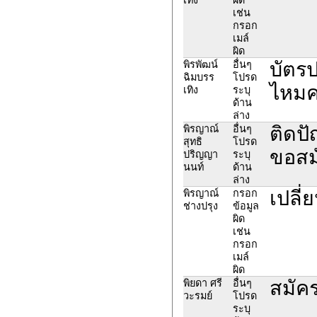
เช่น
กรอก
เมล์
ผิด
บัตรป
พิรพัฒน์
อื่นๆ
ฉิมบรร
โปรด
ไหมค
เทิง
ระบุ
ด้าน
ล่าง
ติดปั
พิรญาณ์
อื่นๆ
สุทธิ
โปรด
ขอสม
ปริญญา
ระบุ
นนท์
ด้าน
ล่าง
เปลี่
พิรญาณ์
กรอก
ช่างปรุง
ข้อมูล
ผิด
เช่น
กรอก
เมล์
ผิด
สมัคร
พิยดา ศรี
อื่นๆ
วะรมย์
โปรด
ระบุ