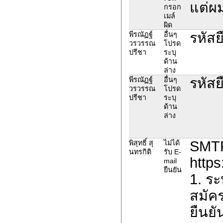
แต่ผ
กรอก
เมล์
ผิด
รหัสย
พีรณัฏฐ์
อื่นๆ
วรวรรณ
โปรด
ปรีชา
ระบุ
ด้าน
ล่าง
รหัสย
พีรณัฏฐ์
อื่นๆ
วรวรรณ
โปรด
ปรีชา
ระบุ
ด้าน
ล่าง
SMTP 
พิสุทธิ์ สุ
ไม่ได้
นทรกิติ
รับ E-
https
mail
ยืนยัน
1. ร
สมัคร
ยืนยั