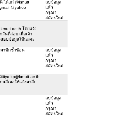
้ดี ได้แก่ @kmutt
ลบข้อมูล
gmail @yahoo
แล้ว
กรุณา
สมัครใหม่
-
mutt.ac.th โดยแจ้ง
วันที่สอบ เพื่อเจ้า
วจสอบข้อมูลให้นะคะ
มาชิกซ้ำซ้อน
ลบข้อมูล
แล้ว
กรุณา
สมัครใหม่
Kittiya.kp@kmutt.ac.th
ยนอีเมลให้แจ้งมาอีก
ลบข้อมูล
แล้ว
กรุณา
สมัครใหม่