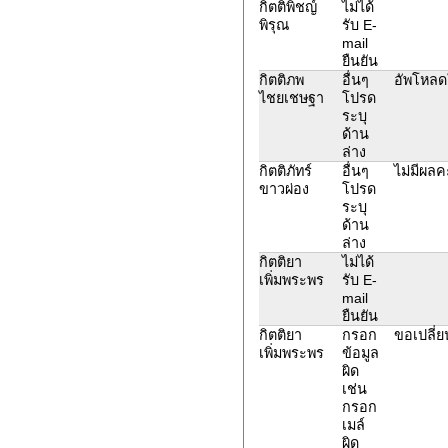
กิตติพิชญ์
ไม่ได้
พิรุณ
รับ E-
mail
ยืนยัน
กิตติภพ
อื่นๆ
อัพโหลดใ
ไชยเชษฐา
โปรด
ระบุ
ด้าน
ล่าง
กิตติภัทร์
อื่นๆ
ไม่มีผล
ขาวผ่อง
โปรด
ระบุ
ด้าน
ล่าง
กิตติยา
ไม่ได้
เพิ่มพระพร
รับ E-
mail
ยืนยัน
กิตติยา
กรอก
ขอเปลี่ย
เพิ่มพระพร
ข้อมูล
ผิด
เช่น
กรอก
เมล์
ผิด