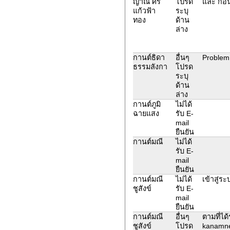
ญาณี ศรี
โปรด
และ ก่อนห
แก้วฟ้า
ระบุ
ทอง
ด้าน
ล่าง
กานต์ธิดา
อื่นๆ
Problem 
ธรรมลังกา
โปรด
ระบุ
ด้าน
ล่าง
กานต์ภูมิ
ไม่ได้
ฉายแสง
รับ E-
mail
ยืนยัน
กานต์มณี
ไม่ได้
รับ E-
mail
ยืนยัน
กานต์มณี
ไม่ได้
เข้าสู่ร
ชูสังข์
รับ E-
mail
ยืนยัน
กานต์มณี
อื่นๆ
ตามที่ได
ชูสังข์
โปรด
kanamnee