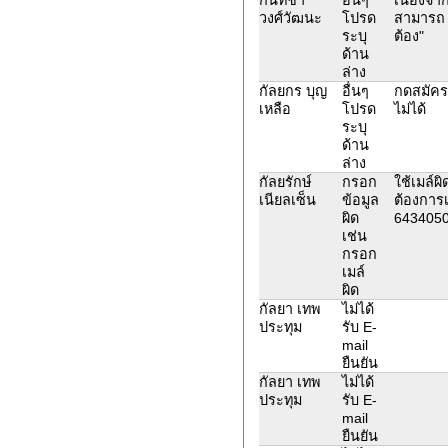
วงศ์วัฒนะ
โปรด
สามารถ l
ระบุ
ต้อง"
ด้าน
ล่าง
กัลยกร บุญ
อื่นๆ
กดสมัครส
เหลือ
โปรด
ไม่ได้
ระบุ
ด้าน
ล่าง
กัลยรักษ์
กรอก
ใช้เมล์
เนียลเซ็น
ข้อมูล
ต้องการ
ผิด
643405
เช่น
กรอก
เมล์
ผิด
กัลยา เทพ
ไม่ได้
ประทุม
รับ E-
mail
ยืนยัน
กัลยา เทพ
ไม่ได้
ประทุม
รับ E-
mail
ยืนยัน