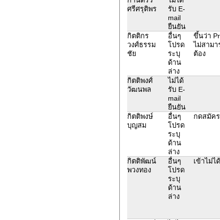
ศรีศรุติพร
รับ E-
mail
ยืนยัน
กิตติกร
อื่นๆ
ขึ้นว่า 
วงศ์ธรรม
โปรด
ไม่สามาร
ชัย
ระบุ
ต้อง
ด้าน
ล่าง
กิตติพงศ์
ไม่ได้
วัฒนพล
รับ E-
mail
ยืนยัน
กิตติพงษ์
อื่นๆ
กดสมัครส
บุญสม
โปรด
ระบุ
ด้าน
ล่าง
กิตติพัฒน์
อื่นๆ
เข้าไม่ไ
พวงทอง
โปรด
ระบุ
ด้าน
ล่าง