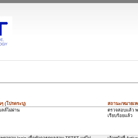
นๆ (โปรดระบุ)
สถานะ/หมายเหต
ลล์ไม่ผ่าน
ตรวจสอบแล้ว พบ
เรียบร้อยแล้ว
กพยายาม login เพื่อทำการดูผลสอบ TETET แต่ไม่
เจ้าหน้าที่ Activ