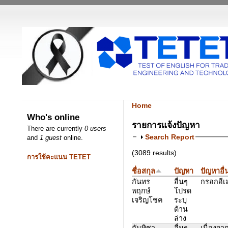
Home
Who's online
รายการแจ้งปัญหา
There are currently
0 users
Search Report
and
1 guest
online.
(3089 results)
การใช้คะแนน TETET
ชื่อสกุล
ปัญหา
ปัญหาอื่
กันทร​
อื่นๆ
กรอกอีเม
พฤกษ์​
โปรด
เจริญ​โชค​
ระบุ
ด้าน
ล่าง
กันทิชา
อื่นๆ
เนื่องจา