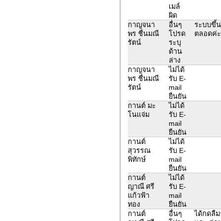
เมล์
ผิด
กาญจนา
อื่นๆ
ระบบขึ้น
พร ชื่นมณี
โปรด
ตลอดค่ะ 
รัตน์
ระบุ
ด้าน
ล่าง
กาญจนา
ไม่ได้
พร ชื่นมณี
รับ E-
รัตน์
mail
ยืนยัน
กานต์ มะ
ไม่ได้
โนแจ่ม
รับ E-
mail
ยืนยัน
กานต์
ไม่ได้
สุวรรณ
รับ E-
พิทักษ์
mail
ยืนยัน
กานต์
ไม่ได้
ญาณี ศรี
รับ E-
แก้วฟ้า
mail
ทอง
ยืนยัน
กานต์
อื่นๆ
ได้กดลืม