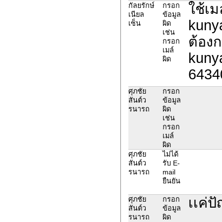
ใช้เ
กัลยรักษ์
กรอก
เนียล
ข้อมูล
kunya
เซ็น
ผิด
เช่น
ต้องก
กรอก
เมล์
kuny
ผิด
6434
ศุภชัย
กรอก
สันต์ว
ข้อมูล
รนารถ
ผิด
เช่น
กรอก
เมล์
ผิด
ศุภชัย
ไม่ได้
สันต์ว
รับ E-
รนารถ
mail
ยืนยัน
เเค่ป
ศุภชัย
กรอก
สันต์ว
ข้อมูล
รนารถ
ผิด