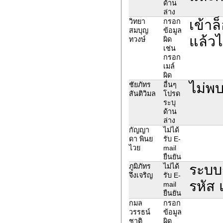
ด้าน
ล่าง
เข้าล
วิทยา
กรอก
สมบุญ
ข้อมูล
แล้วไ
ทวงษ์
ผิด
เช่น
กรอก
เมล์
ผิด
ไม่พ
ชัยภัทร
อื่นๆ
สันติวิมล
โปรด
ระบุ
ด้าน
ล่าง
กัญญา
ไม่ได้
ดา พินย
รับ E-
ไวย
mail
ยืนยัน
ระบบร
ภูมิภัทร
ไม่ได้
จึงเจริญ
รับ E-
รหัส 
mail
ยืนยัน
กมล
กรอก
วรรธน์
ข้อมูล
ชาติ
ผิด