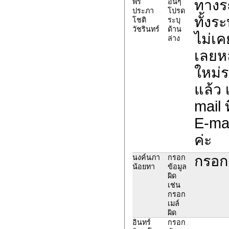
ทางระ
พร
อื่นๆ
ประภา
โปรด
ทั้งร
โชติ
ระบุ
วัชรินทร์
ด้าน
ไม่เค
ล่าง
เลยห
ใหม่ร
แล้ว
mail ท
E-ma
ค่ะ
กรอก
นงค์นภา
กรอก
น้อยทา
ข้อมูล
ผิด
เช่น
กรอก
เมล์
ผิด
อินทร์
กรอก