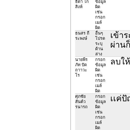
ธิดา โก
ข้อมูล
สิงห์
ผิด
เช่น
กรอก
เมล์
ผิด
เข้าร
ธนสร ถี
อื่นๆ
ระพงษ์
โปรด
ผ่านก็
ระบุ
ด้าน
ล่าง
ลบให
นายพีร
กรอก
ภัท ปัด
ข้อมูล
ถาาวะ
ผิด
โร
เช่น
กรอก
เมล์
ผิด
เเค่ป
ศุภชัย
กรอก
สันต์ว
ข้อมูล
รนารถ
ผิด
เช่น
กรอก
เมล์
ผิด