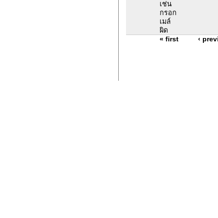
เช่น
กรอก
เมล์
ผิด
« first
‹ pre