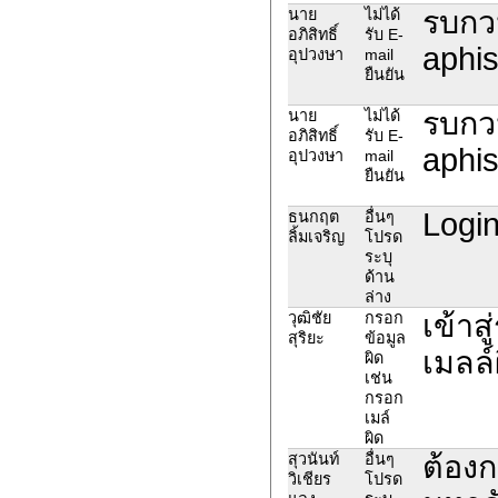
รบกว
นาย
ไม่ได้
อภิสิทธิ์
รับ E-
aphi
อุปวงษา
mail
ยืนยัน
รบกว
นาย
ไม่ได้
อภิสิทธิ์
รับ E-
aphi
อุปวงษา
mail
ยืนยัน
Login
ธนกฤต
อื่นๆ
ลิ้มเจริญ
โปรด
ระบุ
ด้าน
ล่าง
เข้าส
วุฒิชัย
กรอก
สุริยะ
ข้อมูล
เมลล์
ผิด
เช่น
กรอก
เมล์
ผิด
ต้องก
สุวนันท์
อื่นๆ
วิเชียร
โปรด