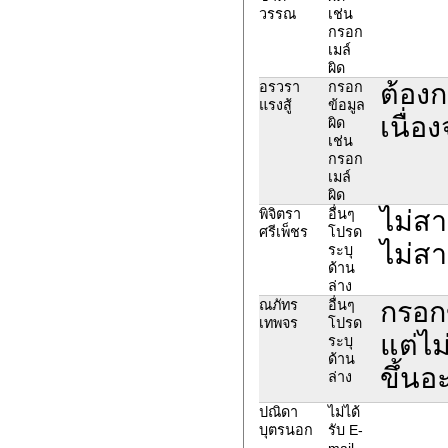
วรรณ
เช่น
กรอก
เมล์
ผิด
ต้องก
อรวรา
กรอก
แรงสู้
ข้อมูล
เนื่อ
ผิด
เช่น
กรอก
เมล์
ผิด
ไม่สา
พิจิตรา
อื่นๆ
ศรีเพ็ชร
โปรด
ไม่ส
ระบุ
ด้าน
ล่าง
กรอก
ณภัทร
อื่นๆ
เทพจร
โปรด
แต่ไม
ระบุ
ด้าน
ขึ้นอ
ล่าง
ปณิดา
ไม่ได้
บุตรนอก
รับ E-
mail