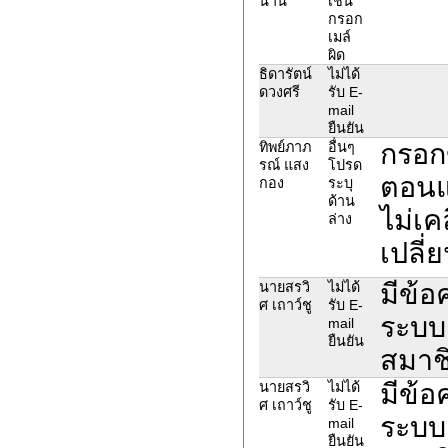
นาน
เช่น
กรอก
เมล์
ผิด
ธิดารัตน์
ไม่ได้
ดวงศรี
รับ E-
mail
ยืนยัน
กรอก
ทิพย์ภาภ
อื่นๆ
รณ์ แสง
โปรด
ตอนแล
กอง
ระบุ
ด้าน
ไม่เค
ล่าง
เปลี่
มีข้อ
นายสรวิ
ไม่ได้
ศ เถาว์ชู
รับ E-
ระบบ
mail
ยืนยัน
สมาชิก
มีข้อ
นายสรวิ
ไม่ได้
ศ เถาว์ชู
รับ E-
ระบบ
mail
ยืนยัน