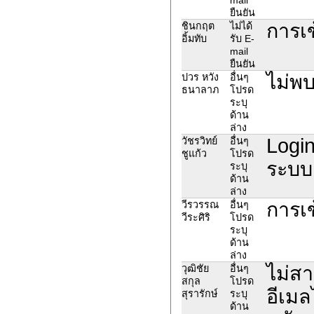
ยืนยัน
การเข
ชินกฤต
ไม่ได้
อิ้มทับ
รับ E-
mail
ยืนยัน
ไม่พ
ปวร หวัง
อื่นๆ
ธนาลาภ
โปรด
ระบุ
ด้าน
ล่าง
Login
วัชรวิทย์
อื่นๆ
ชูแก้ว
โปรด
ระบบ 
ระบุ
ด้าน
ล่าง
การเข
วีรวรรณ
อื่นๆ
วีระศิริ
โปรด
ระบุ
ด้าน
ล่าง
ไม่สา
วุฒิชัย
อื่นๆ
สกุล
โปรด
อีเมล
สุรารักษ์
ระบุ
ด้าน