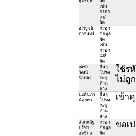
สุทธิกุล
ผิด
เช่น
กรอก
เมล์
ผิด
อริญชย์
กรอก
บัวจันทร์
ข้อมูล
ผิด
เช่น
กรอก
เมล์
ผิด
ใช้รหั
เดชา
อื่นๆ
วัฒน์
โปรด
ไม่ถู
ร้อยดา
ระบุ
ด้าน
ล่าง
เข้าด
นงค์นภา
อื่นๆ
น้อยทา
โปรด
ระบุ
ด้าน
ล่าง
ขอเปล
สัณหณัฐ
กรอก
ปรีชา
ข้อมูล
สุทธิกุล
ผิด