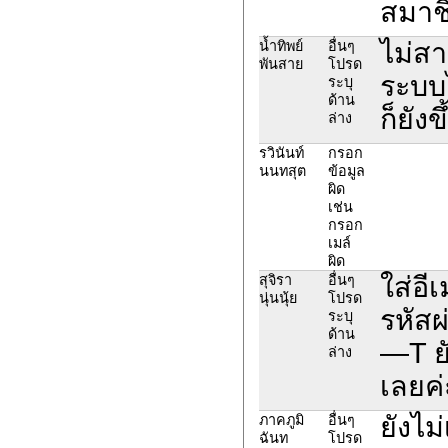
สมาชิก
ไม่สา
น้ำทิพย์
อื่นๆ
พันสาย
โปรด
ระบบไ
ระบุ
ด้าน
ก็ยัง
ล่าง
รวินันท์
กรอก
นนทสุต
ข้อมูล
ผิด
เช่น
กรอก
เมล์
ผิด
ใส่อี
สุจิรา
อื่นๆ
นุ่นนุ้ย
โปรด
รหัสผ
ระบุ
ด้าน
—T ยั
ล่าง
เลยค่
ยังไม
ภาคภูมิ
อื่นๆ
ฉันท
โปรด