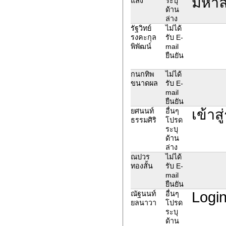
มหาลั
แลง
ระบุ
ด้าน
ล่าง
รัฐวิทย์
ไม่ได้
รงคะกุล
รับ E-
พิพัฒน์
mail
ยืนยัน
กนกทิพ
ไม่ได้
ขนาดผล
รับ E-
mail
ยืนยัน
เข้าส
ยศนนท์
อื่นๆ
ธรรมศิริ
โปรด
ระบุ
ด้าน
ล่าง
ณปวร
ไม่ได้
ทองสั้น
รับ E-
mail
ยืนยัน
Login
ณัฐนนท์
อื่นๆ
ยลนาวา
โปรด
ระบุ
ด้าน