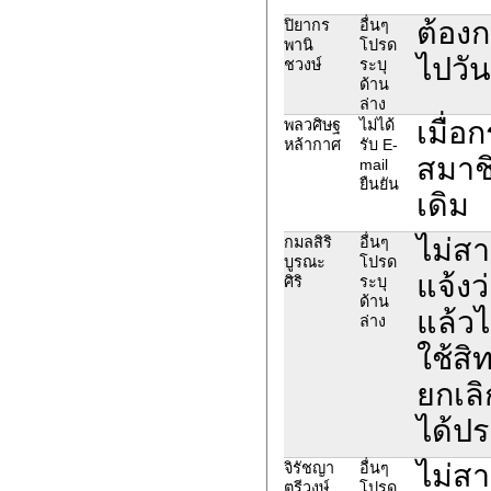
ต้องก
ปิยากร
อื่นๆ
พานิ
โปรด
ไปวั
ชวงษ์
ระบุ
ด้าน
ล่าง
เมื่อ
พลวศิษฐ
ไม่ได้
หล้ากาศ
รับ E-
สมาชิ
mail
ยืนยัน
เดิม
ไม่ส
กมลสิริ
อื่นๆ
บูรณะ
โปรด
แจ้งว
ศิริ
ระบุ
ด้าน
แล้วไ
ล่าง
ใช้สิ
ยกเลิ
ได้ป
ไม่ส
จิรัชญา
อื่นๆ
ตรีวงษ์
โปรด