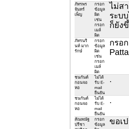
ไม่สา
ภัทรพร
กรอก
จันทร์
ข้อมูล
ระบบไ
เพ็ญ
ผิด
เช่น
ก็ยัง
กรอก
เมล์
ผิด
กรอก
ภัทรนริ
กรอก
นท์ มาก
ข้อมูล
Patt
รักษ์
ผิด
เช่น
กรอก
เมล์
ผิด
.
ชนกันต์
ไม่ได้
กอนจอ
รับ E-
หอ
mail
ยืนยัน
.
ชนกันต์
ไม่ได้
กอนจอ
รับ E-
หอ
mail
ยืนยัน
ขอเปล
สัณหณัฐ
กรอก
ปรีชา
ข้อมูล