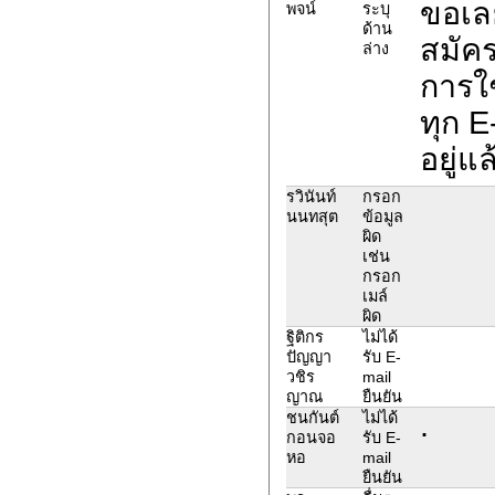
ขอเล
พจน์
ระบุ
ด้าน
สมัคร
ล่าง
การใ
ทุก E
อยู่
รวินันท์
กรอก
นนทสุต
ข้อมูล
ผิด
เช่น
กรอก
เมล์
ผิด
ฐิติกร
ไม่ได้
ปัญญา
รับ E-
วชิร
mail
ญาณ
ยืนยัน
.
ชนกันต์
ไม่ได้
กอนจอ
รับ E-
หอ
mail
ยืนยัน