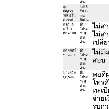
ล่าง
สุภ
ไม่ได้
ณัฐณร
รับ E-
รณ ธโน
mail
ศวรรย์
ยืนยัน
ไม่ส
กรกมล
อื่นๆ
เกรียง
โปรด
ไม่สา
ศักดาชัย
ระบุ
ด้าน
เปลี่
ล่าง
ไม่ม
กิตติภัทร์
อื่นๆ
ขาวผ่อง
โปรด
สอบ
ระบุ
ด้าน
ล่าง
พอดี
นายดวิต
อื่นๆ
บุญรอด
โปรด
โทรศั
ระบุ
ด้าน
ทะเบ
ล่าง
จ่ายเ
รบกว