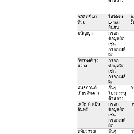
ด้านล่าง
อภิสิทธิ์ มา
ไม่ได้รับ
ล
ท้วม
E-mail
งั
ยืนยัน
มนัญญา
กรอก
ข้อมูลผิด
เช่น
กรอกเมล์
ผิด
วัชรพงศ์ รุ่ง
กรอก
สว่าง
ข้อมูลผิด
เช่น
กรอกเมล์
ผิด
พันธกานต์
อื่นๆ
ก
เกียรติพงสา
โปรดระบุ
ด้านล่าง
ณวัฒน์ แป้น
กรอก
ก
จันทร์
ข้อมูลผิด
เช่น
กรอกเมล์
ผิด
หทัยวรรณ
อื่นๆ
ก