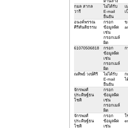
ด้านล่าง
กมล สากล
ไม่ได้รับ
เม
วารี
E-mail
เ
ยืนยัน
อนงค์พรรณ
กรอก
ข
ศิริตันติธรรม
ข้อมูลผิด
a
เช่น
กรอกเมล์
ผิด
61070506818
กรอก
ก
ข้อมูลผิด
เช่น
กรอกเมล์
ผิด
ณทิพย์ วงษ์ศิริ
ไม่ได้รับ
ก
E-mail
ได
ยืนยัน
จักรพงศ์
กรอก
ประดิษฐ์ธน
ข้อมูลผิด
โชติ
เช่น
กรอกเมล์
ผิด
จักรพงศ์
กรอก
ใ
ประดิษฐ์ธน
ข้อมูลผิด
e
โชติ
เช่น