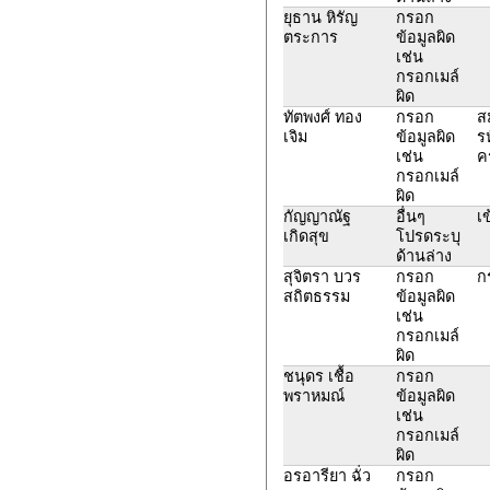
ยุธาน หิรัญ
กรอก
ตระการ
ข้อมูลผิด
เช่น
กรอกเมล์
ผิด
ทัตพงศ์ ทอง
กรอก
ส
เจิม
ข้อมูลผิด
ร
เช่น
ค
กรอกเมล์
ผิด
กัญญาณัฐ
อื่นๆ
เ
เกิดสุข
โปรดระบุ
ด้านล่าง
สุจิตรา บวร
กรอก
ก
สถิตธรรม
ข้อมูลผิด
เช่น
กรอกเมล์
ผิด
ชนุดร เชื้อ
กรอก
พราหมณ์
ข้อมูลผิด
เช่น
กรอกเมล์
ผิด
อรอารียา ฉั่ว
กรอก