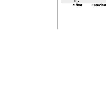
ล่าง
« first
‹ previo