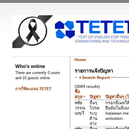
Home
Who's online
รายการแจ้งปัญหา
There are currently
0 users
Search Report
and
10 guests
online.
(3089 results)
การใช้คะแนน TETET
ชื่อ
สกุล
ปัญหา
ปัญหาอื่นๆ (
หทัย
อื่นๆ
กรอกอีเมลให้
วรรณ
โปรด
ยืนยันในอีเม
เมฆวี
ระบุ
hataiwan.me
ด้าน
activation.
ล่าง
หทัย
อื่นๆ
กรอกอีเมลให้