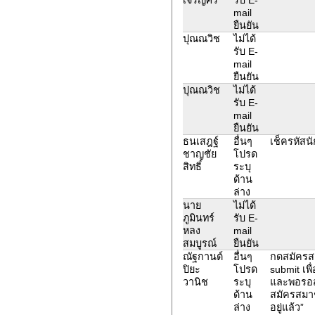
mail
ยืนยัน
ปุณณวิช
ไม่ได้
รับ E-
mail
ยืนยัน
ปุณณวิช
ไม่ได้
รับ E-
mail
ยืนยัน
ธนเสฎฐ์
อื่นๆ
เช็ครหัสนั
ชาญชัย
โปรด
สิทธิ์
ระบุ
ด้าน
ล่าง
นาย
ไม่ได้
ภูมินทร์
รับ E-
หลง
mail
สมบูรณ์
ยืนยัน
ณัฐกานต์
อื่นๆ
กดสมัครส
ปิยะ
โปรด
submit เพ
วานิช
ระบุ
และพอรอสั
ด้าน
สมัครสมาชิ
ล่าง
อยู่แล้ว”