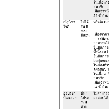
ในเนื้อหาอ
สมาชิก
เมื่อเจ้าห
24 ชั่วโมง
ณัฐนิชา
ไม่ได้
หรือพิมเม
ใจดี
รับ E-
mail
เนื่องจาก
ยืนยัน
การสมัคร
สามารถใช้
ยืนยันการ
ทั้งนี้ระห
ยืนยันการ
benjama.n
ในช่องห้ว
ดูผลสอบ 
ในเนื้อหาอ
สมาชิก
เมื่อเจ้าห
24 ชั่วโมง
อรปรียา
อื่นๆ
ไม่สามารถใ
ปั้นฉลวย
โปรด
ผลสอบได้
ระบุ
ด้าน