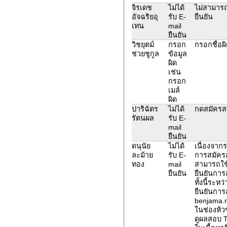
จิรเดช
ไม่ได้
ไม่สามารถ 
อัจฉริยอุ
รับ E-
ยืนยัน
เทน
mail
ยืนยัน
วิชยุตม์
กรอก
กรอกชื่อผ
ช่วยชูกูล
ข้อมูล
ผิด
เช่น
กรอก
เมล์
ผิด
ปาริฉัตร
ไม่ได้
กดสมัครสม
รัตนผล
รับ E-
mail
ยืนยัน
ดนุนัย
ไม่ได้
เนื่องจาก
ละม้าย
รับ E-
การสมัคร
ทอง
mail
สามารถใช้
ยืนยัน
ยืนยันการ
ทั้งนี้ระห
ยืนยันการ
benjama.n
ในช่องห้ว
ดูผลสอบ 