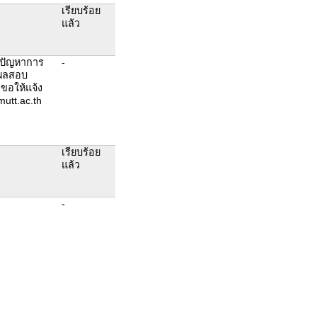
เรียบร้อย
แล้ว
งปัญหาการ
-
ูผลสอบ
ๆ ขอให้แจ้ง
utt.ac.th
เรียบร้อย
แล้ว
-