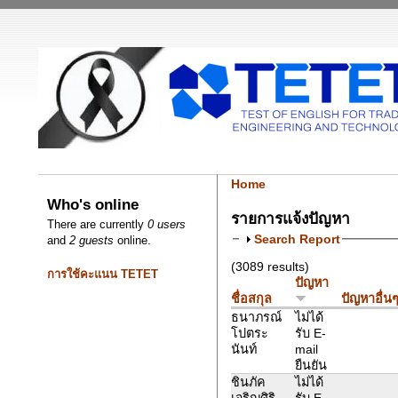
Home
Who's online
รายการแจ้งปัญหา
There are currently
0 users
Search Report
and
2 guests
online.
(3089 results)
การใช้คะแนน TETET
ปัญหา
ชื่อสกุล
ปัญหาอื่น
ธนาภรณ์
ไม่ได้
โปตระ
รับ E-
นันท์
mail
ยืนยัน
ชินภัค
ไม่ได้
เจริญศิริ
รับ E-