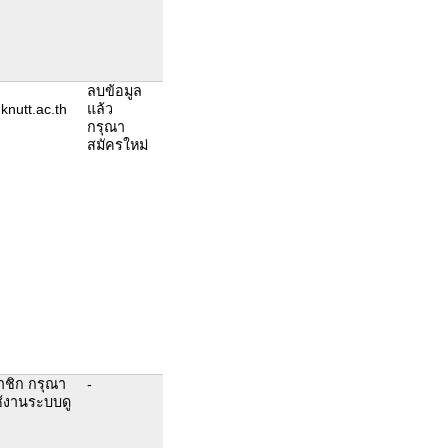
ลบข้อมูล
knutt.ac.th
แล้ว
กรุณา
สมัครใหม่
าชิก กรุณา
-
ช้งานระบบดู