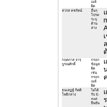
เมล์
ผิด
แ
สวรส คชรัตน์
อื่นๆ
โปรด
m
ระบุ
ด้าน
A
ล่าง
เ
ล
ต
แ
กฤตภาส จารุ
กรอก
บูรณศักดิ์
ข้อมูล
น
ผิด
เช่น
ค
กรอก
เมล์
ผิด
แ
ธนเสฏฐ์ กิตติ
ไม่ได้
โพธิกลาง
รับ E-
ร
mail
ยืนยัน