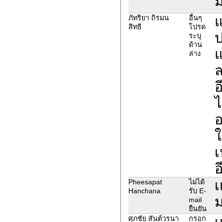
แ
ภัทริยา ถิรมน
อื่นๆ
สิทธิ
โปรด
ป
ระบุ
ด้าน
แ
ล่าง
ล
อ
ไ
อ
ใ
เ
อ
เ
Pheesapat
ไม่ได้
Hanchana
รับ E-
ม
mail
ยืนยัน
เ
ศุภชัย สันต์วรนา
กรอก