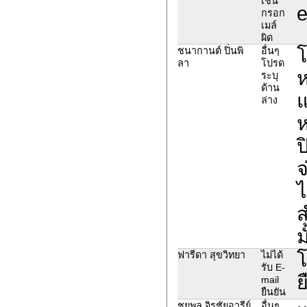
เช่น
e
กรอก
เมล์
ผิด
โ
ชนากานต์ ปิ่นพิ
อื่นๆ
ลา
โปรด
ห
ระบุ
ด้าน
แ
ล่าง
ห
ป
จ
ไ
ส
ม
โ
ฟารีดา สุขวิทยา
ไม่ได้
รับ E-
ย
mail
ยืนยัน
ชยพล จิรชัยอารีย์
อื่นๆ