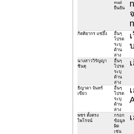
n
mail
ยืนยัน
จ
n
เ
กิตติยากร แซ่อึ้ง
อื่นๆ
โปรด
บ
ระบุ
ด้าน
ล่าง
เ
นางสาววิรัญญา
อื่นๆ
ชินตุ
โปรด
ระบุ
ด้าน
ล่าง
เ
ธิญาดา จันทร์
อื่นๆ
เขียว
โปรด
A
ระบุ
ด้าน
ล่าง
เ
พชร ตั้งตรง
กรอก
ไพโรจน์
ข้อมูล
ผิด
เช่น