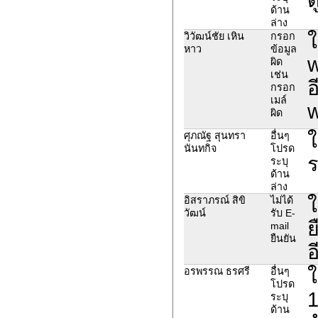
ด้าน
ล่าง
ใ
วิวัฒน์ชัย เหิน
กรอก
หาว
ข้อมูล
w
ผิด
เช่น
อ
กรอก
เมล์
w
ผิด
ใ
ศุภณัฐ สุนทรา
อื่นๆ
นันทกิจ
โปรด
ร
ระบุ
ด้าน
ล่าง
ใ
อิสราภรณ์ สิขิ
ไม่ได้
วัฒน์
รับ E-
ย
mail
ยืนยัน
อ
ใ
อรพรรณ ธรศรี
อื่นๆ
โปรด
1
ระบุ
ด้าน