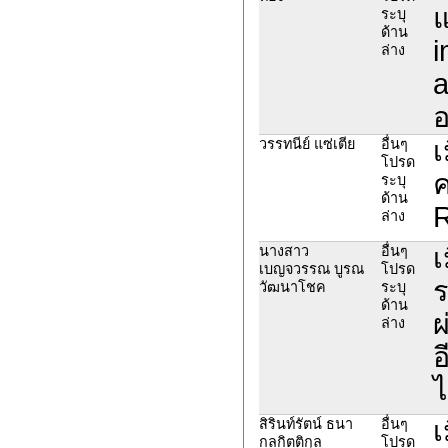
แ
ระบุ
ด้าน
i
ล่าง
a
เ
วรรทนีย์ แซ่เตีย
อื่นๆ
โปรด
ค
ระบุ
ด้าน
R
ล่าง
เ
นางสาว
อื่นๆ
เบญจวรรณ บูรณ
โปรด
ร
วัฒนาโชค
ระบุ
ด้าน
ผ
ล่าง
อ
ไ
เ
สิรินท์รัตน์ ธนา
อื่นๆ
กลกิตติกุล
โปรด