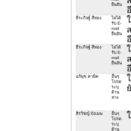
ส
ยืนยัน
อ
ใ
ธีระกิจฐ์ สีทอง
ไม่ได้
รับ E-
ส
mail
ยืนยัน
อ
ใ
ธีระกิจฐ์ สีทอง
ไม่ได้
รับ E-
ส
mail
ยืนยัน
อ
ใ
อภิมุข คามิค
อื่นๆ
โปรด
ย
ระบุ
ด้าน
ล่าง
ใ
สิรวิชญ์ บังเมฆ
อื่นๆ
โปรด
ระบุ
ด้าน