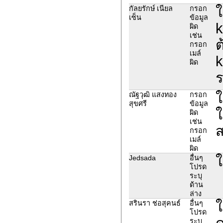
ใ
กัลยรักษ์ เนียล
กรอก
เซ็น
ข้อมูล
k
ผิด
เช่น
ต
กรอก
เมล์
k
ผิด
ร
ใ
ณัฐวุฒิ แสงทอง
กรอก
สุขศรี
ข้อมูล
ใ
ผิด
เช่น
ส
กรอก
เมล์
ผิด
ใ
Jedsada
อื่นๆ
โปรด
ระบุ
ด้าน
ล่าง
ใ
สรินรา ช่อสุคนธ์
อื่นๆ
โปรด
ด
ระบุ