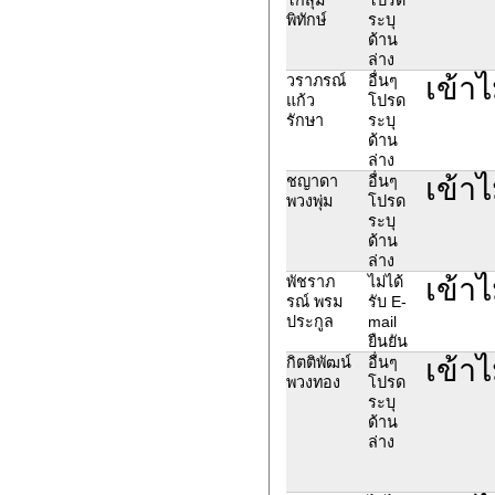
พิทักษ์
ระบุ
ด้าน
ล่าง
เข้าไ
วราภรณ์
อื่นๆ
แก้ว
โปรด
รักษา
ระบุ
ด้าน
ล่าง
เข้าไ
ชญาดา
อื่นๆ
พวงพุ่ม
โปรด
ระบุ
ด้าน
ล่าง
เข้าไ
พัชราภ
ไม่ได้
รณ์ พรม
รับ E-
ประกูล
mail
ยืนยัน
เข้า
กิตติพัฒน์
อื่นๆ
พวงทอง
โปรด
ระบุ
ด้าน
ล่าง