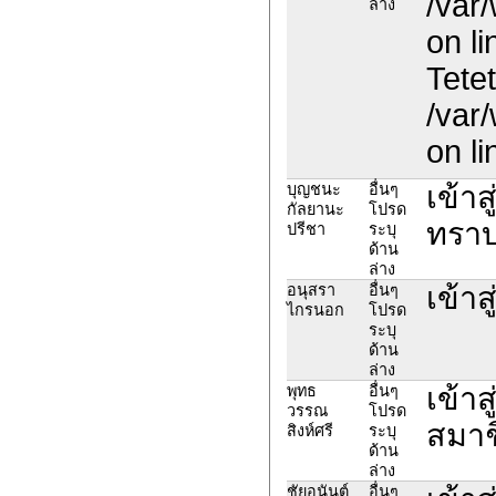
/var
ล่าง
on l
Tetet
/var
on l
เข้าส
บุญชนะ
อื่นๆ
กัลยานะ
โปรด
ทราบ
ปรีชา
ระบุ
ด้าน
ล่าง
เข้าส
อนุสรา
อื่นๆ
ไกรนอก
โปรด
ระบุ
ด้าน
ล่าง
เข้าส
พุทธ
อื่นๆ
วรรณ
โปรด
สมาช
สิงห์ศรี
ระบุ
ด้าน
ล่าง
ชัยอนันต์​
อื่นๆ