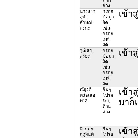
ล่าง
เข้าส
นางสาว
กรอก
จุฬา
ข้อมูล
ลักษณ์
ผิด
กงนะ
เช่น
กรอก
เมล์
ผิด
เข้า
วุฒิชัย
กรอก
สุริยะ
ข้อมูล
ผิด
เช่น
กรอก
เมล์
ผิด
เข้าส
ณัฐวดี
อื่นๆ
หล่อเลอ
โปรด
มาก็เ
พงศ์
ระบุ
ด้าน
ล่าง
เข้า
มิ่งกมล
อื่นๆ
กุรุพินท์
โปรด