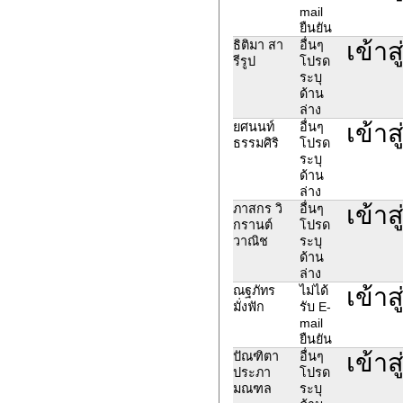
mail
ยืนยัน
เข้าส
ธิติมา สา
อื่นๆ
รีรูป
โปรด
ระบุ
ด้าน
ล่าง
เข้าส
ยศนนท์
อื่นๆ
ธรรมศิริ
โปรด
ระบุ
ด้าน
ล่าง
เข้าส
ภาสกร วิ
อื่นๆ
กรานต์
โปรด
วาณิช
ระบุ
ด้าน
ล่าง
เข้าส
ณฐภัทร
ไม่ได้
มั่งฟัก
รับ E-
mail
ยืนยัน
เข้าส
ปัณฑิตา
อื่นๆ
ประภา
โปรด
มณฑล
ระบุ