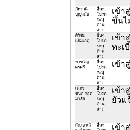
เข้า
ภัทรวดี
อื่นๆ
บุญสมัย
โปรด
ขึ้นไ
ระบุ
ด้าน
ล่าง
เข้าส
ศิริชัย
อื่นๆ
แย้มเกตุ
โปรด
ทะเบ
ระบุ
ด้าน
ล่าง
เข้าส
พาขวัญ
อื่นๆ
ศรศรี
โปรด
ระบุ
ด้าน
ล่าง
เข้าส
เนตร
อื่นๆ
ชนก รอด
โปรด
ยัวแจ
มาลัย
ระบุ
ด้าน
ล่าง
เข้า
กัญญาณั
อื่นๆ