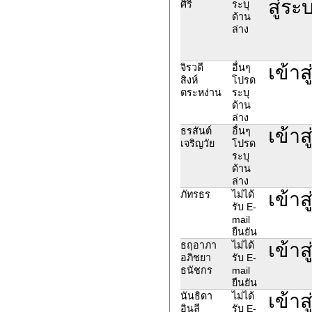
สู่ระ
ศิริ
ระบุ
ด้าน
ล่าง
เข้าส
จิรวดี
อื่นๆ
สิงห์
โปรด
ตระหง่าน
ระบุ
ด้าน
ล่าง
เข้าส
ธรสันต์
อื่นๆ
เจริญวัย
โปรด
ระบุ
ด้าน
ล่าง
เข้าส
ภัทรธร
ไม่ได้
รับ E-
mail
ยืนยัน
เข้าส
ธฤอาภา
ไม่ได้
อภิชยา
รับ E-
ธนัชกร
mail
ยืนยัน
เข้าส
นันธิดา
ไม่ได้
อินลี
รับ E-