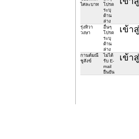
เข้า
ไศละบาท​
โปรด
ระบุ
ด้าน
ล่าง
เข้าส
รุ่งทิวา
อื่นๆ
วงษา
โปรด
ระบุ
ด้าน
ล่าง
เข้าส
กานต์มณี
ไม่ได้
ชูสังข์
รับ E-
mail
ยืนยัน