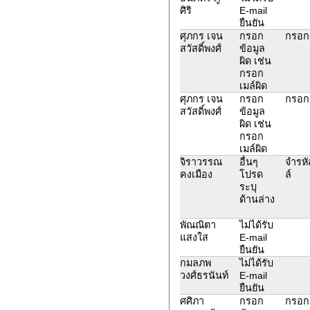
ศิริ
E-mail
ยืนยัน
ศุภกร เจน
กรอก
กรอก
สวัสดิ์พงศ์
ข้อมูล
ผิด เช่น
กรอก
เมล์ผิด
ศุภกร เจน
กรอก
กรอก
สวัสดิ์พงศ์
ข้อมูล
ผิด เช่น
กรอก
เมล์ผิด
จิราวรรณ
อื่นๆ
จำรหั
คงเมือง
โปรด
ล์
ระบุ
ด้านล่าง
พัณณิตา
ไม่ได้รับ
แสงใส
E-mail
ยืนยัน
กมลภพ
ไม่ได้รับ
วงศ์ธรนันท์
E-mail
ยืนยัน
ศศิภา
กรอก
กรอก