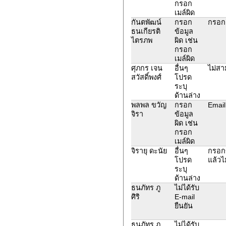
กรอก
เมล์ผิด
กันตพัฒน์
กรอก
กรอก
ธนเกียรติ
ข้อมูล
ไตรภพ
ผิด เช่น
กรอก
เมล์ผิด
ศุภกร เจน
อื่นๆ
ไม่ส
สวัสดิ์พงศ์
โปรด
ระบุ
ด้านล่าง
พลพล ขวัญ
กรอก
Email
จิรา
ข้อมูล
ผิด เช่น
กรอก
เมล์ผิด
จิรายุ ดะนัย
อื่นๆ
กรอกข
โปรด
แล้วไ
ระบุ
ด้านล่าง
ธนภัทร ภู
ไม่ได้รับ
ศิริ
E-mail
ยืนยัน
ธนภัทร ภู
ไม่ได้รับ