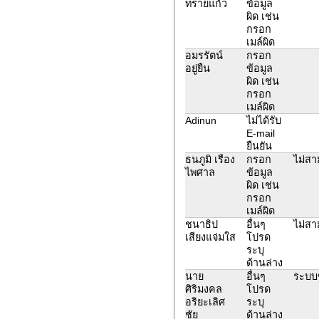
ทรายแก้ว
ข้อมูล
ผิด เช่น
กรอก
เมล์ผิด
อมรรัตน์
กรอก
อยู่ยืน
ข้อมูล
ผิด เช่น
กรอก
เมล์ผิด
Adinun
ไม่ได้รับ
E-mail
ยืนยัน
ธนภูมิ เรือง
กรอก
ไม่สา
ไพศาล
ข้อมูล
ผิด เช่น
กรอก
เมล์ผิด
ชนาธิป
อื่นๆ
ไม่สา
เสียงแจ่มใส
โปรด
ระบุ
ด้านล่าง
นาย
อื่นๆ
ระบบข
ศิริมงคล
โปรด
อริยะเลิศ
ระบุ
ชัย
ด้านล่าง