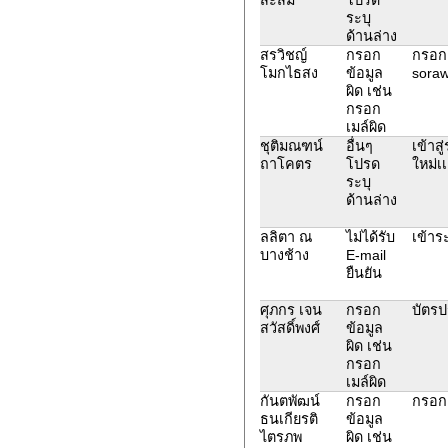
ระบุ
ด้านล่าง
สรวิชญ์
กรอก
กรอกE
โมกไธสง
ข้อมูล
soraw
ผิด เช่น
กรอก
เมล์ผิด
ชุติมณฑน์
อื่นๆ
เข้าสู
ถาโคตร
โปรด
ใหม่เเ
ระบุ
ด้านล่าง
ลลิตา ณ
ไม่ได้รับ
เข้าร
บางช้าง
E-mail
ยืนยัน
ศุภกร เจน
กรอก
บัตร
สวัสดิ์พงศ์
ข้อมูล
ผิด เช่น
กรอก
เมล์ผิด
กันตพัฒน์
กรอก
กรอก
ธนเกียรติ
ข้อมูล
ไตรภพ
ผิด เช่น