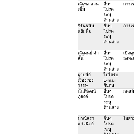
ณัฐพล สวน
อื่นๆ
การเข
เข็ม
โปรด
ระบุ
ด้านล่าง
จิรันธนิน
อื่นๆ
การเข
แย้มนิ้ม
โปรด
ระบุ
ด้านล่าง
ณัฐดนย์ คำ
อื่นๆ
เปิดดู
สั้น
โปรด
ลงทะ
ระบุ
ด้านล่าง
ฐาปนีย์
ไม่ได้รับ
เรืองรอง
E-mail
วรรษ
ยืนยัน
นันทิพัฒน์
อื่นๆ
กดสมั
ภู่สงค์
โปรด
ระบุ
ด้านล่าง
ปาณิสรา
อื่นๆ
ไม่สา
แก้วนิตย์
โปรด
ระบุ