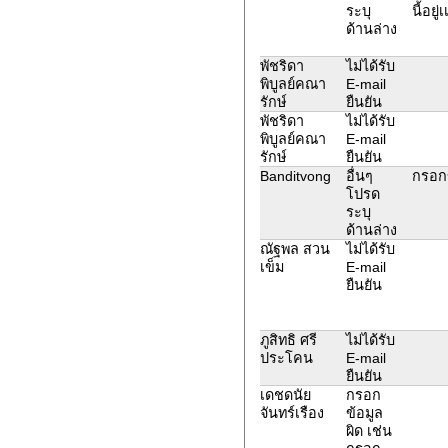
ระบุ
นี้อยู่เ
ด้านล่าง
พัชริดา
ไม่ได้รับ
พิบูลย์คณา
E-mail
รักษ์
ยืนยัน
พัชริดา
ไม่ได้รับ
พิบูลย์คณา
E-mail
รักษ์
ยืนยัน
Banditvong
อื่นๆ
กรอกข
โปรด
ระบุ
ด้านล่าง
ณัฐพล สวน
ไม่ได้รับ
เข็ม
E-mail
ยืนยัน
ภูสิทธิ ศรี
ไม่ได้รับ
ประโคน
E-mail
ยืนยัน
เดชดนัย
กรอก
จันทร์เรือง
ข้อมูล
ผิด เช่น