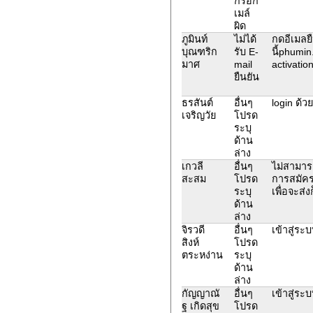
กรอก
เมล์
ผิด
ภูมินท์
ไม่ได้
กดอีเมลย
บุณฑริก
รับ E-
นี้phumi
มาศ
mail
activatio
ยืนยัน
ธรสันต์
อื่นๆ
login ด้วย
เจริญวัย
โปรด
ระบุ
ด้าน
ล่าง
เกวลี
อื่นๆ
ไม่สามารถ
สะสม
โปรด
การสมัคร
ระบุ
เพื่อจะส่
ด้าน
ล่าง
จิรวดี
อื่นๆ
เข้าสู่ระบ
สิงห์
โปรด
ตระหง่าน
ระบุ
ด้าน
ล่าง
กัญญาณั
อื่นๆ
เข้าสู่ระ
ฐ เกิดสุข
โปรด