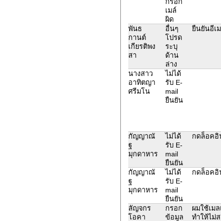
กรอก
เมล์
ผิด
พันธ
อื่นๆ
ยืนยันอีเ
กานต์
โปรด
เกียรติพง
ระบุ
สา
ด้าน
ล่าง
นางสาว
ไม่ได้
อาทิตญา
รับ E-
ศรีมโน
mail
ยืนยัน
กัญญาณั
ไม่ได้
กดล็อคอิน
ฐ
รับ E-
มุกดาหาร
mail
ยืนยัน
กัญญาณั
ไม่ได้
กดล็อคอิน
ฐ
รับ E-
มุกดาหาร
mail
ยืนยัน
ลัญจกร
กรอก
ผมใช้เมล
โอคา
ข้อมูล
ทำให้ไม่