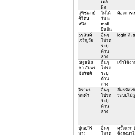
เมล์
ผิด
สุพิชฌาย์
ไม่ได้
ต้องการเป
ศิริตัน
รับ E-
หนึง
mail
ยืนยัน
ธรสันต์
อื่นๆ
login ด้วย
เจริญวัย
โปรด
ระบุ
ด้าน
ล่าง
ณัฐธนิส
อื่นๆ
เข้าใช้งา
ชา อัมพร
โปรด
ชัยรัชต์
ระบุ
ด้าน
ล่าง
จิราพร
อื่นๆ
ลืมรหัสเข
พลคำ
โปรด
ระบบไม่ถ
ระบุ
ด้าน
ล่าง
ปุณยวีร์
อื่นๆ
ครั้งแรก 
บาง
โปรด
ซึ่งส่งม