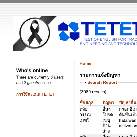
Home
Who's online
รายการแจ้งปัญหา
There are currently
0 users
Search Report
and
2 guests
online.
(3089 results)
การใช้คะแนน TETET
ชื่อสกุล
ปัญหา
ปัญหาอื่น
หทัย
อื่นๆ
กรอกอีเมล
วรรณ
โปรด
ดันขึ้นเป
เมฆวี
ระบุ
hataiwan
ด้าน
activation
ล่าง
หทัย
อื่นๆ
กรอกอีเมล