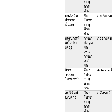
ระบุ
ด้าน
ล่าง
พงศ์สถิต
อื่นๆ
กด Activa
สำราญ
โปรด
มั่นคง
ระบุ
ด้าน
ล่าง
ณัฐปภัสร์
กรอก
กรอกเลข
แก้วประ
ข้อมูล
เสิร์ฐ
ผิด
เช่น
กรอก
เมล์
ผิด
สิรา
อื่นๆ
Activate 
วรรณ
โปรด
ไทรบัวขำ
ระบุ
ด้าน
ล่าง
สตรีรัตน์
อื่นๆ
สมัครแล้ว
บุญสาร
โปรด
ระบุ
ด้าน
ล่าง