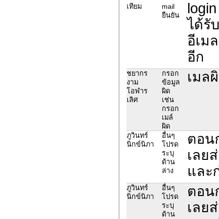
login
เทียม
mail
ยืนยัน
ได้รั
อีเมล
อีก
เมลผ
ชยากร
กรอก
งาม
ข้อมูล
โอฬาร
ผิด
เลิศ
เช่น
กรอก
เมล์
ผิด
ตอนก
ภูวินทร์
อื่นๆ
นิกข์นิภา
โปรด
เลยส่
ระบุ
ด้าน
และก่
ล่าง
ตอนก
ภูวินทร์
อื่นๆ
นิกข์นิภา
โปรด
เลยส่
ระบุ
ด้าน