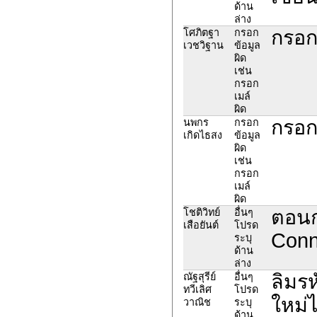
ด้าน
ล่าง
กรอก
โศภิตฐา
กรอก
เวชวิฐาน
ข้อมูล
ผิด
เช่น
กรอก
เมล์
ผิด
กรอก
นพกร
กรอก
เกิดไธสง
ข้อมูล
ผิด
เช่น
กรอก
เมล์
ผิด
ตอนก
โชติวิทย์
อื่นๆ
เสือยันต์
โปรด
Conne
ระบุ
ด้าน
ล่าง
ลิมร
ณัฐสุรีย์
อื่นๆ
ทวีเลิศ
โปรด
ใหม่ไ
วาณิช
ระบุ
ด้าน