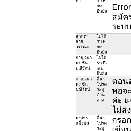
ทำ
รับ E-
Erro
mail
ยืนยัน
สมัคร
ระบบร
สุกฤตา
ไม่ได้
สาย
รับ E-
วรรณะ
mail
ยืนยัน
กาญจนา
ไม่ได้
พร ชื่น
รับ E-
มณีรัตน์
mail
ยืนยัน
ตอนสม
กาญจนา
อื่นๆ
พร ชื่น
โปรด
พอจะ
มณีรัตน์
ระบุ
ด้าน
ค่ะ 
ล่าง
ไม่ส่
กรอกช
พงศธร
อื่นๆ
แข็งขัน
โปรด
เขียน
ระบุ