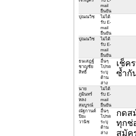
mail
ยืนยัน
ปุณณวิช
ไม่ได้
รับ E-
mail
ยืนยัน
ปุณณวิช
ไม่ได้
รับ E-
mail
ยืนยัน
เช็คร
ธนเสฎฐ์
อื่นๆ
ชาญชัย
โปรด
ซ้ำก
สิทธิ์
ระบุ
ด้าน
ล่าง
นาย
ไม่ได้
ภูมินทร์
รับ E-
หลง
mail
สมบูรณ์
ยืนยัน
กดสม
ณัฐกานต์
อื่นๆ
ปิยะ
โปรด
ทุกช่
วานิช
ระบุ
ด้าน
สมัค
ล่าง