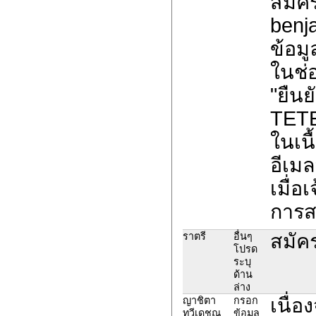
สมัค
benj
ข้อมูล
ในช่
"ยืน
TET
ในเนื
อีเม
เมื่อ
การส
สมัค
ราตรี
อื่นๆ
โปรด
ระบุ
ด้าน
ล่าง
เนื่
ญาชิตา
กรอก
ทวีเดชณ
ข้อมูล