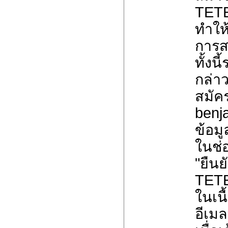
TETE
ทำให
การส
ทั้งน
กล่าว
สมัค
benj
ข้อมูล
ในช่
"ยืน
TET
ในเนื
อีเม