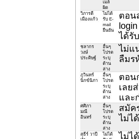
เมล์
ผิด
ตอนส
วิภารดี
ไม่ได้
เมืองแก้ว
รับ E-
login
mail
ยืนยัน
ได้รั
ไม่แน
ชลากร
อื่นๆ
วงษ์
โปรด
ลืมร
ประดิษฐ์
ระบุ
ด้าน
ล่าง
ตอนก
ภูวินทร์
อื่นๆ
นิกข์นิภา
โปรด
เลยส่
ระบุ
ด้าน
และก่
ล่าง
สมัคร
ศศิภา
อื่นๆ
มณี
โปรด
ไม่ได
อินทร์
ระบุ
ด้าน
ล่าง
ไม่ได
สุธีร์ วาปี
ไม่ได้