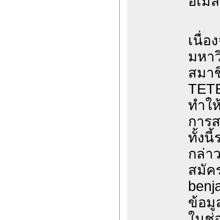
อีเมล
เนื่
มหาวิ
สมาช
TETE
ทำให
การส
ทั้งน
กล่าว
สมัค
benj
ข้อมูล
ในช่