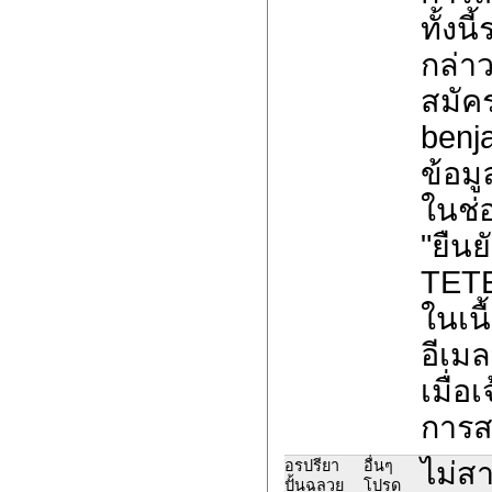
ทั้งน
กล่าว
สมัค
benj
ข้อมูล
ในช่
"ยืน
TET
ในเนื
อีเม
เมื่อ
การส
ไม่สา
อรปรียา
อื่นๆ
ปั้นฉลวย
โปรด