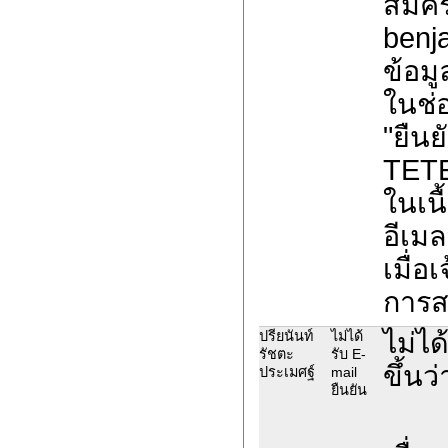
สมัค
benj
ข้อมูล
ในช่
"ยืน
TET
ในเนื
อีเม
เมื่อ
การส
ไม่ได
ปรียนันท์
ไม่ได้
รัชตะ
รับ E-
ขึ้นว
ประเมศฐ์
mail
ยืนยัน