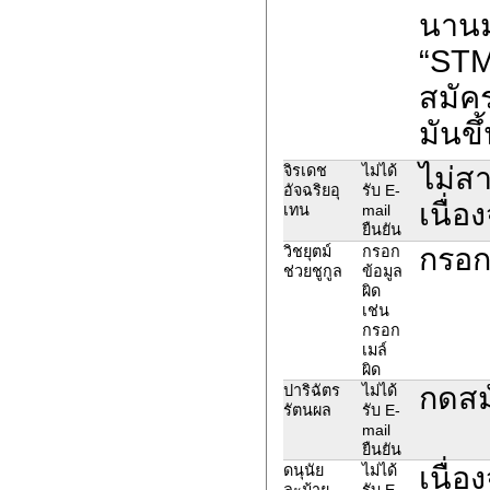
นานม
“STM
สมัค
มันขึ้
ไม่ส
จิรเดช
ไม่ได้
อัจฉริยอุ
รับ E-
เนื่อ
เทน
mail
ยืนยัน
กรอกช
วิชยุตม์
กรอก
ช่วยชูกูล
ข้อมูล
ผิด
เช่น
กรอก
เมล์
ผิด
กดสม
ปาริฉัตร
ไม่ได้
รัตนผล
รับ E-
mail
ยืนยัน
เนื่
ดนุนัย
ไม่ได้
ละม้าย
รับ E-