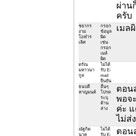
ผ่านก
ครับ
เมลผ
ชยากร
กรอก
งาม
ข้อมูล
โอฬาร
ผิด
เลิศ
เช่น
กรอก
เมล์
ผิด
ดรัณ
ไม่ได้
มหาวนา
รับ E-
กูล
mail
ยืนยัน
ตอนสม
ธนบดี
อื่นๆ
หาญมนต์
โปรด
พอจะ
ระบุ
ด้าน
ค่ะ 
ล่าง
ไม่ส่
ตอนส
ณัฐกิต
ไม่ได้
นาค
รับ E-