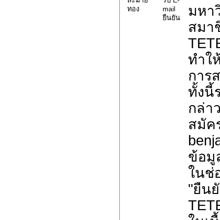
มหาวิ
ทอง
mail
ยืนยัน
สมาช
TETE
ทำให
การส
ทั้งน
กล่าว
สมัค
benj
ข้อมูล
ในช่
"ยืน
TET