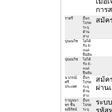
เมื่อ
การส
สมัค
ราตรี
อื่นๆ
โปรด
ระบุ
ด้าน
ล่าง
ปุณณวิช
ไม่ได้
รับ E-
mail
ยืนยัน
ปุณณวิช
ไม่ได้
รับ E-
mail
ยืนยัน
สมัค
นวภรณ์
อื่นๆ
ศรี
โปรด
ผ่าน
ประเทศ
ระบุ
ด้าน
ล่าง
ระบบข
กาญจนา
อื่นๆ
พร ชื่น
โปรด
รหัส
มณีรัตน์
ระบุ