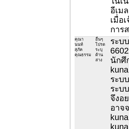
ในเนื
อีเม
เมื่อ
การส
ระบบแ
คุณา
อื่นๆ
นนท์
โปรด
66020
สุภัค
ระบุ
คุณธรรม
ด้าน
นักศ
ล่าง
kuna
ระบบแ
ระบบ
จึงอย
อาจจ
kuna
kuna