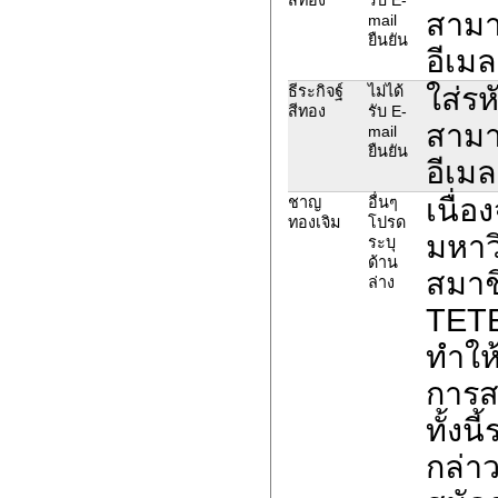
สามา
mail
ยืนยัน
อีเมล
ใส่รห
ธีระกิจฐ์
ไม่ได้
สีทอง
รับ E-
สามา
mail
ยืนยัน
อีเมล
เนื่
ชาญ
อื่นๆ
ทองเจิม
โปรด
มหาวิ
ระบุ
ด้าน
สมาช
ล่าง
TETE
ทำให
การส
ทั้งน
กล่าว