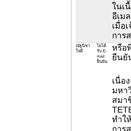
ในเนื
อีเม
เมื่อ
การส
หรือ
ณัฐนิชา
ไม่ได้
ใจดี
รับ E-
ยืนยั
mail
ยืนยัน
เนื่
มหาวิ
สมาช
TETE
ทำให
การส