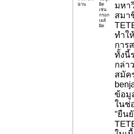
มหาวิ
น่าน
ผิด
เช่น
สมาช
กรอก
เมล์
TETE
ผิด
ทำให
การส
ทั้งน
กล่าว
สมัค
benj
ข้อมูล
ในช่
"ยืน
TET
ในเนื