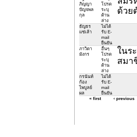
ลืมร
ภิญญา
โปรด
ด้วยต
ปัญจพล
ระบุ
กุล
ด้าน
ล่าง
ธัญธร
ไม่ได้
แซ่เล้า
รับ E-
mail
ยืนยัน
ในระบ
ภาวิดา
อื่นๆ
มังกร
โปรด
สมาช
ระบุ
ด้าน
ล่าง
กรนันท์
ไม่ได้
ก้อง
รับ E-
ไพบูลย์
mail
ผล
ยืนยัน
« first
‹ previous