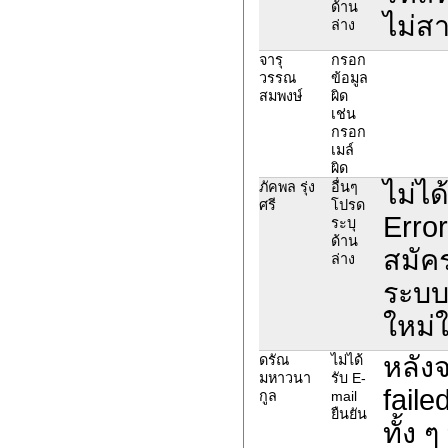
ด้าน
ไม่สา
ล่าง
จารุ
กรอก
วรรณ
ข้อมูล
สมพงษ์
ผิด
เช่น
กรอก
เมล์
ผิด
ไม่ได
ภัคพล รุ่ง
อื่นๆ
ศรี
โปรด
Erro
ระบุ
ด้าน
สมัคร
ล่าง
ระบบ
ใหม่
หลัง
ดรัณ
ไม่ได้
มหาวนา
รับ E-
faile
กูล
mail
ยืนยัน
ทั้ง 