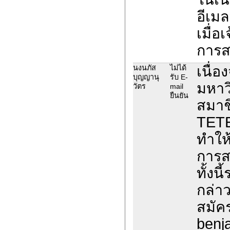
อีเม
เมื่อ
การส
เนื่
นงนภัส
ไม่ได้
บุญญานุ
รับ E-
มหาวิ
วัตร
mail
ยืนยัน
สมาช
TETE
ทำให
การส
ทั้งน
กล่าว
สมัค
benj