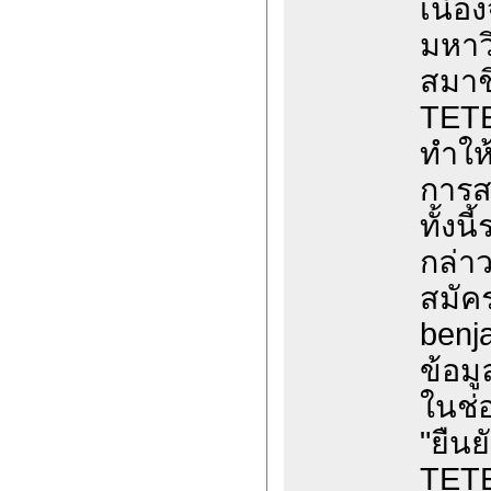
เนื่
มหาวิ
สมาช
TETE
ทำให
การส
ทั้งน
กล่าว
สมัค
benj
ข้อมูล
ในช่
"ยืน
TET