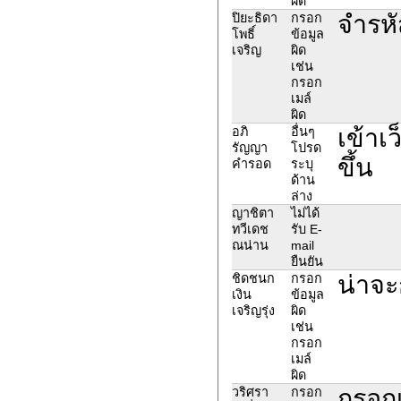
ผิด
จำรหั
ปิยะธิดา
กรอก
โพธิ์
ข้อมูล
เจริญ
ผิด
เช่น
กรอก
เมล์
ผิด
เข้าเ
อภิ
อื่นๆ
รัญญา
โปรด
ขึ้น
คำรอด
ระบุ
ด้าน
ล่าง
ญาชิตา
ไม่ได้
ทวีเดช
รับ E-
ณน่าน
mail
ยืนยัน
น่าจะ
ชิดชนก
กรอก
เงิน
ข้อมูล
เจริญรุ่ง
ผิด
เช่น
กรอก
เมล์
ผิด
กรอกเ
วริศรา
กรอก