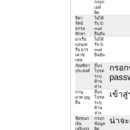
กรอก
เมล์
ผิด
ธิดา
ไม่ได้
รัตน์
รับ E-
ธรรม
mail
ทักษา
ยืนยัน
มาเรีย
ไม่ได้
แอนเด
รับ E-
รีย มาร
mail
เควซ
ยืนยัน
เซซ
กรอกข
ภัณฑิลา
อื่นๆ
ประสงค์
โปรด
passw
ระบุ
ด้าน
ล่าง
เข้าส
ภานุ
อื่นๆ
มาศ บุญ
โปรด
ยืน
ระบุ
ด้าน
ล่าง
น่าจะ
ชิดชนก
กรอก
เงิน
ข้อมูล
เจริญรุ่ง
ผิด