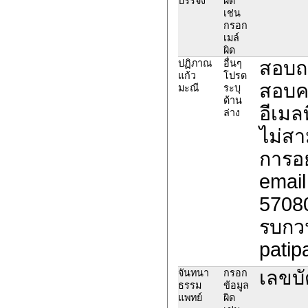
บรรจง
ผิด
เช่น
กรอก
เมล์
ผิด
สอบถา
ปฏิภาณ
อื่นๆ
แก้ว
โปรด
สอบคะ
มะณี
ระบุ
ด้าน
อีเมล
ล่าง
ไม่สา
การอย
email
5708
รบกวน
patip
เลขบ
จันทนา
กรอก
ธรรม
ข้อมูล
แพทย์
ผิด