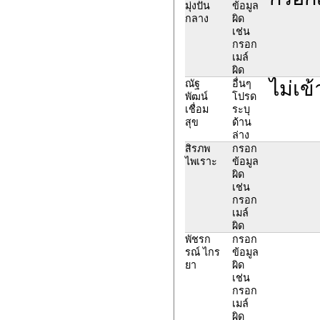
มุ่งปั่น
ข้อมูล
กลาง
ผิด
เช่น
กรอก
เมล์
ผิด
ไม่เข
ณัฐ
อื่นๆ
พัฒน์
โปรด
เชื่อม
ระบุ
สุข
ด้าน
ล่าง
สิรภพ
กรอก
ไพเราะ
ข้อมูล
ผิด
เช่น
กรอก
เมล์
ผิด
พัชรก
กรอก
รณ์ ไกร
ข้อมูล
ยา
ผิด
เช่น
กรอก
เมล์
ผิด