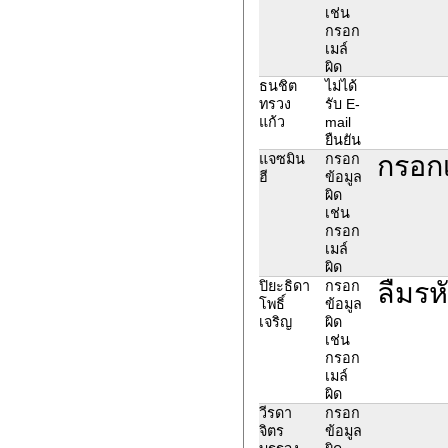
เช่น
กรอก
เมล์
ผิด
ธนชิต
ไม่ได้
ทรวง
รับ E-
แก้ว
mail
ยืนยัน
กรอกเ
แจซมิน
กรอก
ฮี
ข้อมูล
ผิด
เช่น
กรอก
เมล์
ผิด
ลืมรห
ปิยะธิดา
กรอก
โพธิ์
ข้อมูล
เจริญ
ผิด
เช่น
กรอก
เมล์
ผิด
วีรดา
กรอก
จิตร
ข้อมูล