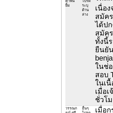
คำพัน
โปรด
ยิ้ม
ระบุ
เนื่อ
ด้าน
ล่าง
สมัค
ได้ปก
สมัค
ทั้งน
ยืนยั
benja
ในช่อ
สอบ 
ในเนื
เมื่อ
ชั่วโม
เมื่อ
วรรณภ
อื่นๆ
รณ์ ศรี
โปรด