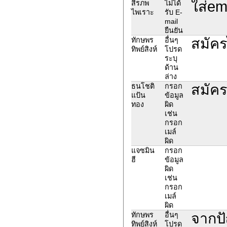
ใส่em
สิรภพ
ไม่ได้
ไพเราะ
รับ E-
mail
ยืนยัน
สมัคร
ทักษพร
อื่นๆ
ทิพย์สิงห์
โปรด
ระบุ
ด้าน
ล่าง
สมัคร
ธนโชติ
กรอก
แป้น
ข้อมูล
ทอง
ผิด
เช่น
กรอก
เมล์
ผิด
แจซมิน
กรอก
ฮี
ข้อมูล
ผิด
เช่น
กรอก
เมล์
ผิด
จากปั
ทักษพร
อื่นๆ
ทิพย์สิงห์
โปรด