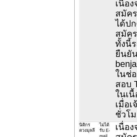
เนื่อ
สมัค
ได้ปก
สมัค
ทั้งน
ยืนยั
benja
ในช่อ
สอบ 
ในเนื
เมื่อ
ชั่วโม
เนื่อ
นิติกร
ไม่ได้
ดวงมุลลี
รับ E-
สมัค
mail