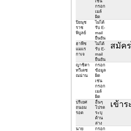
เช่น
กรอก
เมล์
ผิด
ปิยนุช
ไม่ได้
ราช
รับ E-
พิบูลย์
mail
ยืนยัน
สมัคร
ฮาฟีซ
ไม่ได้
แมแร
รับ E-
กาเจ
mail
ยืนยัน
ญาชิตา
กรอก
ทวีเดช
ข้อมูล
ณน่าน
ผิด
เช่น
กรอก
เมล์
ผิด
เข้าร
ปริเยศ
อื่นๆ
ถนอม
โปรด
รอด
ระบุ
ด้าน
ล่าง
นาย
กรอก