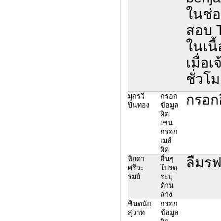
ในช่อ
สอบ 
ในเนื
เมื่อ
ชั่วโม
กรอกอ
มุกรวี
กรอก
ปิ่นทอง
ข้อมูล
ผิด
เช่น
กรอก
เมล์
ผิด
ลืมรฟเ
พิยดา
อื่นๆ
ศรีวะ
โปรด
รมย์
ระบุ
ด้าน
ล่าง
ชินดนัย
กรอก
สุวาท
ข้อมูล