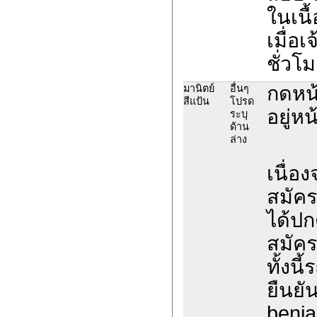
ในเนื
เมื่อ
ชั่วโม
กดหน้
มานิตย์
อื่นๆ
สีแป้น
โปรด
อยู่หน
ระบุ
ด้าน
ล่าง
เนื่อ
สมัค
ได้ปก
สมัค
ทั้งน
ยืนยั
benja