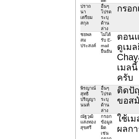
ผิด
กรอก
ปราถ
อื่นๆ
นา
โปรด
เตรียม
ระบุ
สกุล
ด้าน
ล่าง
ตอนแ
ชยพล
ไม่ได้
สม
รับ E-
ดูเมล
ประสงค์
mail
ยืนยัน
Chaya
เมลนี
ครับ
ติดปั
พิรญาณ์
อื่นๆ
สุทธิ
โปรด
ขอสมั
ปริญญา
ระบุ
นนท์
ด้าน
ล่าง
ใช้เม
ณัฐวุฒิ
กรอก
แสงทอง
ข้อมูล
ผลกา
สุขศรี
ผิด
เช่น
กรอก