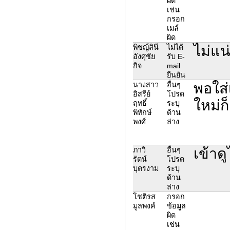
ผิด
เช่น
กรอก
เมล์
ผิด
ไม่แน
พิชญ์สินี
ไม่ได้
อังศุชัย
รับ E-
กิจ
mail
ยืนยัน
พอใส่
นางสาว
อื่นๆ
อิสรีย์
โปรด
ใหม่ก็
ฤทธิ์
ระบุ
พิทักษ์
ด้าน
พงศ์
ล่าง
เข้าดู
ภาวิ
อื่นๆ
รัตน์
โปรด
บุตรงาม
ระบุ
ด้าน
ล่าง
โชติรส
กรอก
มูลพงค์
ข้อมูล
ผิด
เช่น