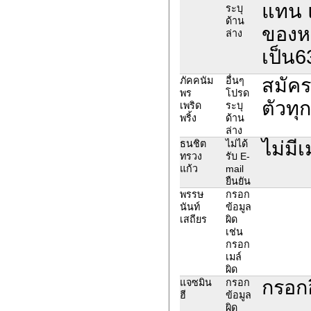
แทน แ
ระบุ
ด้าน
ของหน
ล่าง
เป็น
สมัคร
ภัคคนัม
อื่นๆ
พร
โปรด
ตัวทุ
เพริด
ระบุ
พริ้ง
ด้าน
ล่าง
ไม่มี
ธนชิต
ไม่ได้
ทรวง
รับ E-
แก้ว
mail
ยืนยัน
พรรษ
กรอก
นันท์
ข้อมูล
เสถียร
ผิด
เช่น
กรอก
เมล์
ผิด
กรอกอ
แจซมิน
กรอก
ฮี
ข้อมูล
ผิด