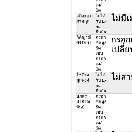
เมล์
ผิด
ไม่มี
อภิญญา
ไม่ได้
ภาคกุล
รับ E-
mail
ยืนยัน
กรอกเ
กิติญาณี
กรอก
ศรีรักษา
ข้อมูล
เปลี่
ผิด
เช่น
กรอก
เมล์
ผิด
ไม่ส
โชติรส
ไม่ได้
มูลพงค์
รับ E-
mail
ยืนยัน
นภสร
กรอก
ปาสาณ
ข้อมูล
พันธ์
ผิด
เช่น
กรอก
เมล์
ผิด