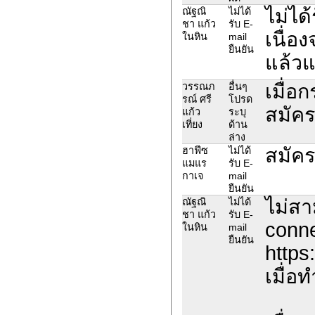
ไม่ได
ณัฐณิ
ไม่ได้
ชา แก้ว
รับ E-
เนื่อ
ในหิน
mail
ยืนยัน
แล้วแ
เมื่อ
วรรณภ
อื่นๆ
รณ์ ศรี
โปรด
สมัคร
แก้ว
ระบุ
เที่ยง
ด้าน
ล่าง
สมัคร
ฮาฟีซ
ไม่ได้
แมแร
รับ E-
กาเจ
mail
ยืนยัน
ไม่สา
ณัฐณิ
ไม่ได้
ชา แก้ว
รับ E-
conne
ในหิน
mail
ยืนยัน
https
เมื่อ