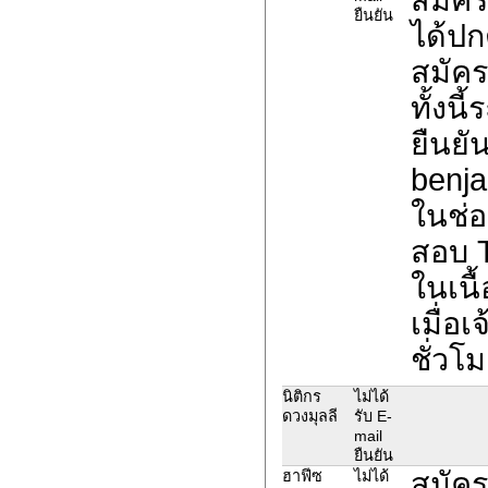
ยืนยัน
ได้ปก
สมัค
ทั้งน
ยืนยั
benja
ในช่อ
สอบ 
ในเนื
เมื่อ
ชั่วโม
นิติกร
ไม่ได้
ดวงมุลลี
รับ E-
mail
ยืนยัน
สมัคร
ฮาฟีซ
ไม่ได้