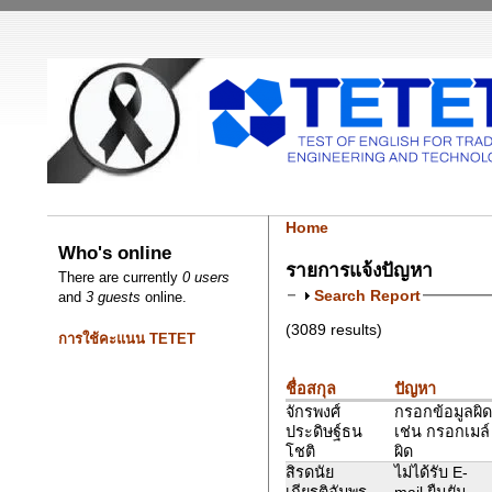
Home
Who's online
รายการแจ้งปัญหา
There are currently
0 users
Search Report
and
3 guests
online.
(3089 results)
การใช้คะแนน TETET
ชื่อสกุล
ปัญหา
จักรพงศ์
กรอกข้อมูลผิด
ประดิษฐ์ธน
เช่น กรอกเมล์
โชติ
ผิด
สิรดนัย
ไม่ได้รับ E-
เกียรติอัมพร
mail ยืนยัน