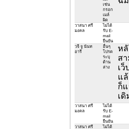
ฉิม
เช่น
กรอก
เมล์
ผิด
วาสนา ศรี
ไม่ได้
มงคล
รับ E-
mail
ยืนยัน
หล
วจี จู นันท
อื่นๆ
อารี
โปรด
สา
ระบุ
ด้าน
เว็
ล่าง
แล้
ก็แ
เดิ
วาสนา ศรี
ไม่ได้
มงคล
รับ E-
mail
ยืนยัน
วาสนา ศรี
ไม่ได้