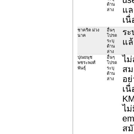
ด้าน
และ
ล่าง
เน
ระ
ชาคริต ม่วง
อื่นๆ
นาค
โปรด
แล
ระบุ
ด้าน
ล่าง
ไม
ปุณยนุช
อื่นๆ
พชระพงศ์
โปรด
สม
พันธุ์
ระบุ
ด้าน
อย่
ล่าง
เนื
KM
ไม่
em
สม