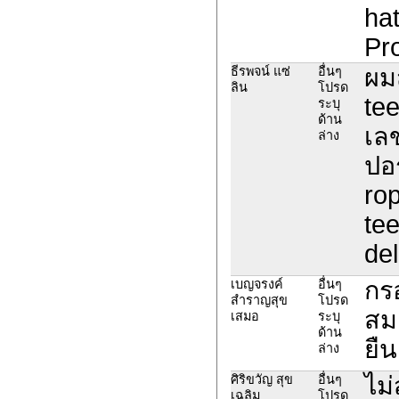
ha
Pro
ผม
ธีรพจน์ แซ่
อื่นๆ
ลิน
โปรด
te
ระบุ
ด้าน
เล
ล่าง
ปอร
ro
te
del
กร
เบญจรงค์
อื่นๆ
สำราญสุข
โปรด
สมา
เสมอ
ระบุ
ด้าน
ยืน
ล่าง
ไม
ศิริขวัญ สุข
อื่นๆ
เฉลิม
โปรด