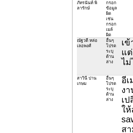
ภัทรนันท์ พิ
กรอก
ลารักษ์
ข้อมูล
ผิด
เช่น
กรอก
เมล์
ผิด
เข้
ณัฐวดี หล่อ
อื่นๆ
เลอพงศ์
โปรด
แต่
ระบุ
ด้าน
ไม่
ล่าง
อีเ
สาวินี ปาน
อื่นๆ
เกษม
โปรด
งาน
ระบุ
ด้าน
เปล
ล่าง
ให้
sa
สาม