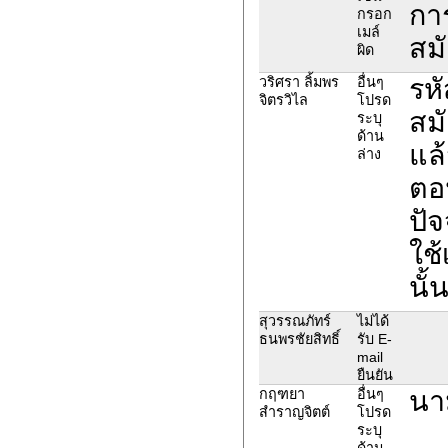
กา
กรอก
เมล์
สมั
ผิด
รห
วริศรา ลิ้มพร
อื่นๆ
จิตรวิไล
โปรด
สมั
ระบุ
ด้าน
แล
ล่าง
ตอ
ปัจ
ใช
นั
สุวรรณภัทร์
ไม่ได้
ธนพรชัยสิทธิ์
รับ E-
mail
ยืนยัน
นา
กฤฑยา
อื่นๆ
สำราญจิตต์
โปรด
ระบุ
ด้าน