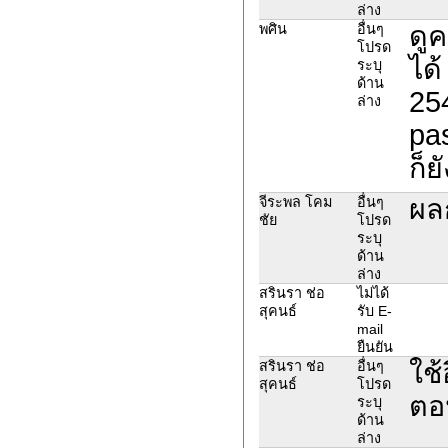
ล่าง
ดู
พศิน
อื่นๆ
โปรด
ได้
ระบุ
ด้าน
25
ล่าง
pa
ก็ย
ผล
จีระพล โคม
อื่นๆ
ชัย
โปรด
ระบุ
ด้าน
ล่าง
สรินรา ช่อ
ไม่ได้
สุคนธ์
รับ E-
mail
ยืนยัน
ใช
สรินรา ช่อ
อื่นๆ
สุคนธ์
โปรด
ตอ
ระบุ
ด้าน
ล่าง