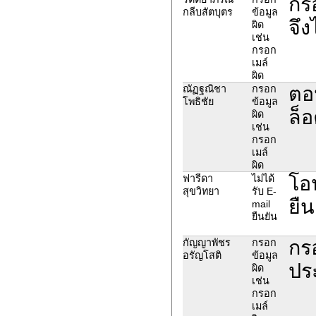
กร
กลีบสัตบุตร
ข้อมูล
จึง
ผิด
เช่น
กรอก
เมล์
ผิด
ตอ
ณัฏฐณิชา
กรอก
โพธิชัย
ข้อมูล
ล็อ
ผิด
เช่น
กรอก
เมล์
ผิด
โอน
ฟารีดา
ไม่ได้
สุขวิทยา
รับ E-
ยืน
mail
ยืนยัน
กร
กัญญาพัชร
กรอก
อรัญโสติ
ข้อมูล
ปร
ผิด
เช่น
กรอก
เมล์