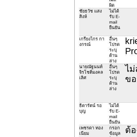
ผิด
ชัยธวัช แสง
ไม่ได้
สิงห์
รับ E-
mail
ยืนยัน
kr
เกรียงไกร กา
อื่นๆ
งกรณ์
โปรด
Pro
ระบุ
ด้าน
ล่าง
ไม่
นายณัฐนนท์
อื่นๆ
จิรโชติมงคล
โปรด
ขอร
เลิศ
ระบุ
ด้าน
ล่าง
ธิดารัตน์ รอ
ไม่ได้
บุญ
รับ E-
mail
ยืนยัน
ต้อ
เพชรดา ทอง
กรอก
เนียม
ข้อมูล