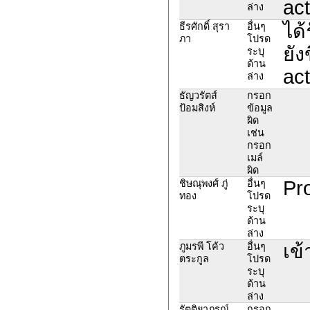
act
ล่าง
ได้
ธีรศักดิ์ สุรา
อื่นๆ
ภา
โปรด
ยัง
ระบุ
ด้าน
act
ล่าง
ธัญวรัตส์
กรอก
ป้อมสิงห์
ข้อมูล
ผิด
เช่น
กรอก
เมล์
ผิด
Pro
ชิษณุพงศ์ ภู่
อื่นๆ
ทอง
โปรด
ระบุ
ด้าน
ล่าง
เข้
ภูมรพี โค้ว
อื่นๆ
ตระกูล
โปรด
ระบุ
ด้าน
ล่าง
รัตติยาภรณ์
กรอก