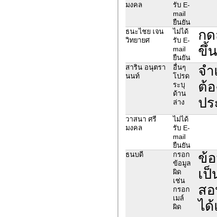
มงคล
รับ E-
mail
ยืนยัน
กด
ธนะไชย เจน
ไม่ได้
วิทยายศ
รับ E-
ขึ้
mail
ยืนยัน
จำเ
สาริน อนุตรา
อื่นๆ
นนท์
โปรด
ต้อ
ระบุ
ด้าน
ปร
ล่าง
วาสนา ศรี
ไม่ได้
มงคล
รับ E-
mail
ยืนยัน
ข้
ธนบดี
กรอก
ข้อมูล
เป
ผิด
เช่น
สอบ
กรอก
เมล์
ได้
ผิด