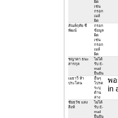
ผิด
เช่น
กรอก
เมล์
ผิด
สัณห์ฤทัย ชี
กรอก
พัฒน์
ข้อมูล
ผิด
เช่น
กรอก
เมล์
ผิด
ชญาดา ธนะ
ไม่ได้
สารกุล
รับ E-
mail
ยืนยัน
พอก
เมธาวี ห้า
อื่นๆ
ประโคน
โปรด
in 
ระบุ
ด้าน
ล่าง
ชัยธวัช แสง
ไม่ได้
สิงห์
รับ E-
mail
ยืนยัน