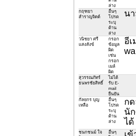
ล่าง
นา
กฤฑยา
อื่นๆ
สำราญจิตต์
โปรด
ระบุ
ด้าน
ล่าง
อีเ
วนิชยา ศรี
กรอก
แสงสังข์
ข้อมูล
wa
ผิด
เช่น
กรอก
เมล์
ผิด
สุวรรณภัทร์
ไม่ได้
ธนพรชัยสิทธิ์
รับ E-
mail
ยืนยัน
กดส
กัลยกร บุญ
อื่นๆ
เหลือ
โปรด
นัก
ระบุ
ด้าน
ได้
ล่าง
เข้
ชนกชนม์ ใจ
อื่นๆ