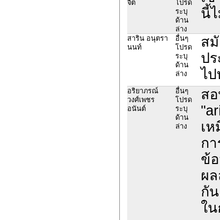
จิต
โปรด
นี้
ระบุ
ด้าน
ล่าง
สม
สาริน อนุตรา
อื่นๆ
นนท์
โปรด
ปร
ระบุ
ด้าน
ไปห
ล่าง
สอ
อริยาภรณ์
อื่นๆ
วงศ์เพชร
โปรด
"a
อนันต์
ระบุ
ด้าน
เห
ล่าง
กา
ข้
ผลส
กัน
ใน