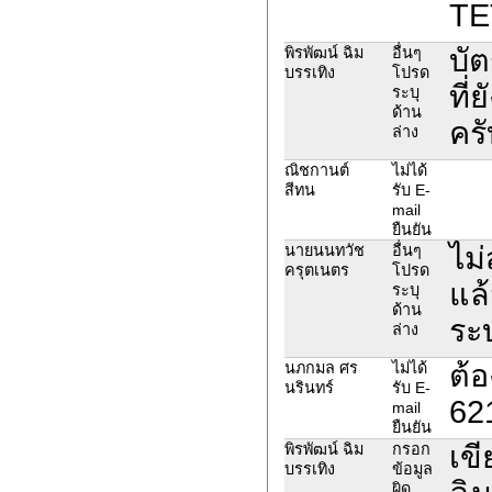
TE
บั
พิรพัฒน์ ฉิม
อื่นๆ
บรรเทิง
โปรด
ที่
ระบุ
ด้าน
ครั
ล่าง
ณิชกานต์
ไม่ได้
สีทน
รับ E-
mail
ยืนยัน
ไม
นายนนทวัช
อื่นๆ
ครุตเนตร
โปรด
แล้
ระบุ
ด้าน
ระ
ล่าง
ต้
นภกมล ศร
ไม่ได้
นรินทร์
รับ E-
62
mail
ยืนยัน
เขี
พิรพัฒน์ ฉิม
กรอก
บรรเทิง
ข้อมูล
ผิด