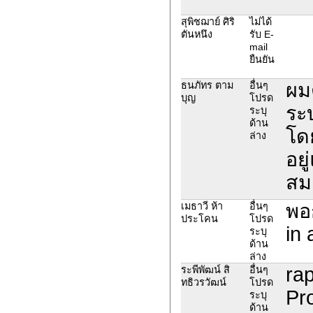
สุพิชฌาย์ ศิริ
ไม่ได้
ตันหนึง
รับ E-
mail
ยืนยัน
ผม
ธนภัทร ตาม
อื่นๆ
บุญ
โปรด
ระ
ระบุ
ด้าน
โดย
ล่าง
อยู
สม
พอก
เมธาวี ห้า
อื่นๆ
ประโคน
โปรด
in 
ระบุ
ด้าน
ล่าง
rap
ระพีพัฒน์ สิ
อื่นๆ
ทธิวรวัฒน์
โปรด
Pro
ระบุ
ด้าน