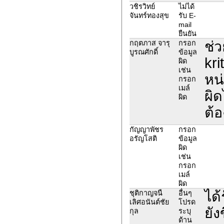
วชิรวิทย์
ไม่ได้
จันทร์ทองสุข
รับ E-
mail
ยืนยัน
ช่
กฤตภาส จารุ
กรอก
บูรณศักดิ์
ข้อมูล
kr
ผิด
เช่น
หน
กรอก
เมล์
ผิด
ผิด
ต้อ
กัญญาพัชร
กรอก
อรัญโสติ
ข้อมูล
ผิด
เช่น
กรอก
เมล์
ผิด
ได้
ชุติกาญจนื
อื่นๆ
เลิศอนันต์ชัย
โปรด
ยัง
กุล
ระบุ
ด้าน