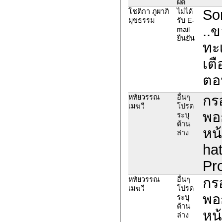
ผิด
Sor
โชติกา ภูผาภิ
ไม่ได้
มุขธรรม
รับ E-
..
mail
ยืนยัน
ทะเ
เตื
ตอ
กรอ
หทัยวรรณ
อื่นๆ
เมฆวี
โปรด
พอก
ระบุ
ด้าน
หน
ล่าง
ha
Pro
กรอ
หทัยวรรณ
อื่นๆ
เมฆวี
โปรด
พอก
ระบุ
ด้าน
หน
ล่าง