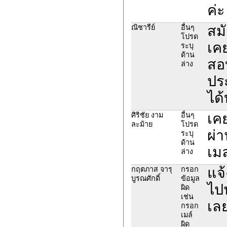
ค่ะ
สมั
ณิชารีย์
อื่นๆ
โปรด
เค
ระบุ
ด้าน
สอ
ล่าง
ปร
ได้
เค
ศิริชัย งาม
อื่นๆ
ละม้าย
โปรด
ผ่า
ระบุ
ด้าน
เม
ล่าง
แจ
กฤตภาส จารุ
กรอก
บูรณศักดิ์
ข้อมูล
ไป
ผิด
เช่น
เล
กรอก
เมล์
ผิด