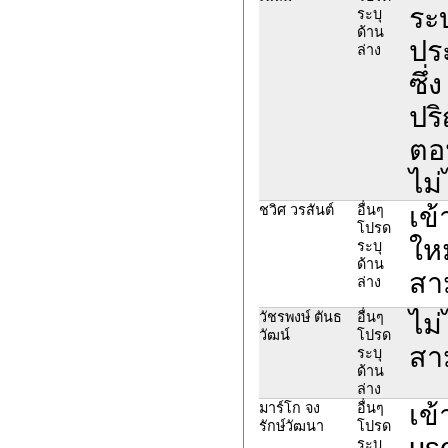
ระบ
ระบุ
ด้าน
ประ
ล่าง
ซึ่
ปร
ตอน
ไม่
เข้
ชวิศ วรสันต์
อื่นๆ
โปรด
ให
ระบุ
ด้าน
สา
ล่าง
ไม่
วัชรพงษ์ ตันธ
อื่นๆ
วัฒน์
โปรด
สา
ระบุ
ด้าน
ล่าง
เข้
มาร์โก จง
อื่นๆ
รักษ์วัฒนา
โปรด
us
ระบุ