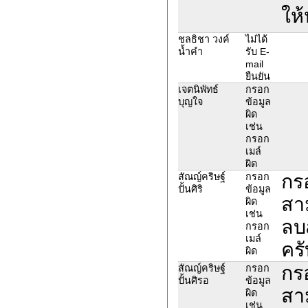
ให
ชลธิชา วงค์
ไม่ได้
น้ำคำ
รับ E-
mail
ยืนยัน
เจตนิพัทธ์
กรอก
บุญใจ
ข้อมูล
ผิด
เช่น
กรอก
เมล์
ผิด
กร
สัณญ์คริษฐ์
กรอก
ปั้นศิริ
ข้อมูล
สา
ผิด
เช่น
ลบa
กรอก
เมล์
ครั
ผิด
กร
สัณญ์คริษฐ์
กรอก
ปั้นศิรอ
ข้อมูล
สา
ผิด
เช่น