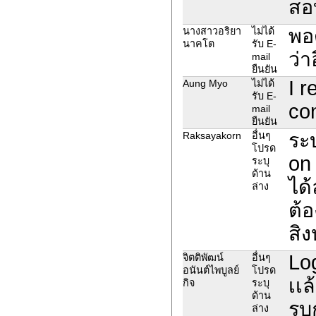
สอ
พอ
นางสาวอริยา
ไม่ได้
นาคโต
รับ E-
ว่า
mail
ยืนยัน
I r
Aung Myo
ไม่ได้
รับ E-
con
mail
ยืนยัน
ระบ
Raksayakorn
อื่นๆ
โปรด
on
ระบุ
ด้าน
ได
ล่าง
ต้
สิ
Log
จิตติพัฒน์
อื่นๆ
อนันต์ไพบูลย์
โปรด
เเ
กิจ
ระบุ
ด้าน
รบก
ล่าง