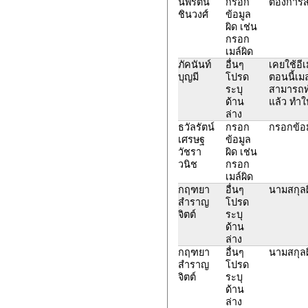
นพรัตน์
กรอก
ต้องการส
ชินวงศ์
ข้อมูล
ผิด เช่น
กรอก
เมล์ผิด
ภัคนันท์
อื่นๆ
เคยใช้อี
บุญมี
โปรด
ตอนนี้เมล
ระบุ
สามารถท
ด้าน
แล้ว ทำใ
ล่าง
ธวัลรัตน์
กรอก
กรอกข้อ
เศรษฐ
ข้อมูล
วัชรา
ผิด เช่น
วนิช
กรอก
เมล์ผิด
กฤฑยา
อื่นๆ
นามสกุลผ
สำราญ
โปรด
จิตต์
ระบุ
ด้าน
ล่าง
กฤฑยา
อื่นๆ
นามสกุลผ
สำราญ
โปรด
จิตต์
ระบุ
ด้าน
ล่าง