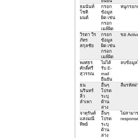
ยืนยัน
ธมนันท์
กรอก
หนูกรอก
โชติ
ข้อมูล
มนต์
ผิด เช่น
กรอก
เมล์ผิด
วิรดา วีร
กรอก
ขอ Activ
ภัทร
ข้อมูล
สกุลชัย
ผิด เช่น
กรอก
เมล์ผิด
พงศธร
ไม่ได้
ลบข้อมูล
ศักดิ์ศรี
รับ E-
สุวรรณ
mail
ยืนยัน
ธน
อื่นๆ
ลืมรหัสผ่
นรินทร์
โปรด
ลิ่ว
ระบุ
ลำเพา
ด้าน
ล่าง
จาตุรันต์
อื่นๆ
ไม่สามาร
แสงมณี
โปรด
response
ทิพย์
ระบุ
ด้าน
ล่าง