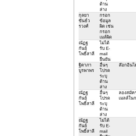
ด้าน
ล่าง
กุลยา
กรอก
ขันธ์ว
ข้อมูล
รวงศ์
ผิด เช่น
กรอก
เมล์ผิด
ณัฏฐ
ไม่ได้
กันย์
รับ E-
โพธิ์สาลี
mail
ยืนยัน
ฐิตาภา
อื่นๆ
ล๊อกอินไม
บูรพาพร
โปรด
ระบุ
ด้าน
ล่าง
ณัฏฐ
อื่นๆ
ลองสมัคร
กันย์
โปรด
เมลล์ในก
โพธิ์สาลี
ระบุ
ด้าน
ล่าง
ณัฏฐ
ไม่ได้
กันย์
รับ E-
โพธิ์สาลี
mail