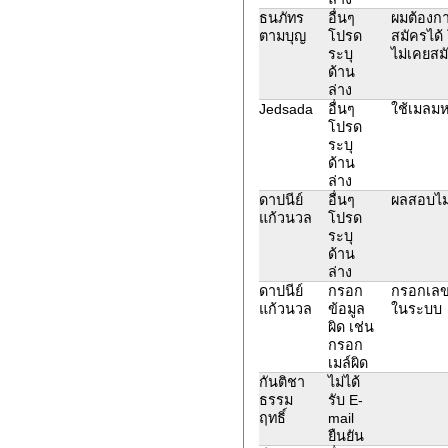
ธนภัทร
อื่นๆ
ผมต้องกา
ตามบุญ
โปรด
สมัครได้ 
ระบุ
ไม่เคยสม
ด้าน
ล่าง
Jedsada
อื่นๆ
ใช้เมลมห
โปรด
ระบุ
ด้าน
ล่าง
ดาปนีย์
อื่นๆ
ผลสอบไม่
แก้วนวล
โปรด
ระบุ
ด้าน
ล่าง
ดาปนีย์
กรอก
กรอกเลขบ
แก้วนวล
ข้อมูล
ในระบบ
ผิด เช่น
กรอก
เมล์ผิด
กันติชา
ไม่ได้
ธรรม
รับ E-
ฤทธิ์
mail
ยืนยัน