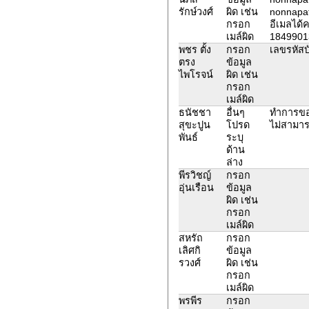
รักษ์วงศ์
ผิด เช่น
nonnapat
กรอก
อีเมลได้
เมล์ผิด
1849901
พชร ตั้ง
กรอก
เลขรหัส
ตรง
ข้อมูล
ไพโรจน์
ผิด เช่น
กรอก
เมล์ผิด
ธนัชชา
อื่นๆ
ทำการขอร
สุขะปูน
โปรด
ไม่สามา
พันธ์
ระบุ
ด้าน
ล่าง
พีรวิชญ์
กรอก
อุ่นเรือน
ข้อมูล
ผิด เช่น
กรอก
เมล์ผิด
สหรัถ
กรอก
เลิศกิ
ข้อมูล
รวงศ์
ผิด เช่น
กรอก
เมล์ผิด
พรพีร
กรอก