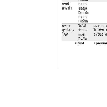
กรณ์
กรอก
สระน้ำ
ข้อมูล
ผิด เช่น
กรอก
เมล์ผิด
นพกร
ไม่ได้
ผมรบกวนล
สุขวัฒน
รับ E-
ไม่ได้รั
โชติ
mail
จะใช้อีเม
ยืนยัน
« first
‹ previo