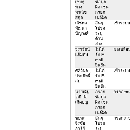
เชษฐ
ข้อมูล
พวง
ผิด เช่น
พาณิช
กรอก
สกุล
เมล์ผิด
ณัชพล
อื่นๆ
เข้าระบบไ
พัฒนา
โปรด
นัญวงศ์
ระบุ
ด้าน
ล่าง
วรารัตน์
ไม่ได้
ขอเปลี่ย
แย้มทับ
รับ E-
mail
ยืนยัน
ศศิวิมล
ไม่ได้
เข้าระบบไ
ประสิทธิ์
รับ E-
สม
mail
ยืนยัน
นายณัฐ
กรอก
กรอกemai
วุฒิ ก่อ
ข้อมูล
เกิดบุญ
ผิด เช่น
กรอก
เมล์ผิด
ชยพล
อื่นๆ
กรอกเลข
จิรชัย
โปรด
อารีย์
ระบุ