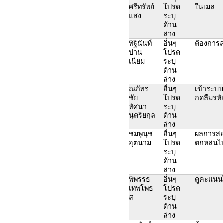
ศรีทรัพย์
โปรด
ในเมล
แสง
ระบุ
ด้าน
ล่าง
ทิฐินันท์
อื่นๆ
ต้องการส
ปาน
โปรด
เนียม
ระบุ
ด้าน
ล่าง
ณภัทร
อื่นๆ
เข้าระบบไ
ชัย
โปรด
กดลืมรหัส
ทัศนา
ระบุ
นุตริยกุล
ด้าน
ล่าง
ชมพูนุช
อื่นๆ
ผลการสอ
อุตนาม
โปรด
ตกหล่นไป
ระบุ
ด้าน
ล่าง
พิพรรธ
อื่นๆ
ดูคะแนนไ
เทพโพธ
โปรด
ส
ระบุ
ด้าน
ล่าง