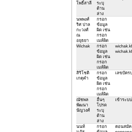
โพธิ์สาลี
ระบุ
ด้าน
ล่าง
นพพงศ์
กรอก
ริศ ปาล
ข้อมูล
กะวงศ์
ผิด เช่น
ณ
กรอก
อยุธยา
เมล์ผิด
Wichak
กรอก
wichak.k
ข้อมูล
wichak.kh
ผิด เช่น
กรอก
เมล์ผิด
สิริโชติ
กรอก
เลขบัตร
เกตุคำ
ข้อมูล
ผิด เช่น
กรอก
เมล์ผิด
ณัชพล
อื่นๆ
เข้าระบบไ
พัฒนา
โปรด
นัญวงศ์
ระบุ
ด้าน
ล่าง
นนท์
กรอก
ตอนสมัคร
นภัส
ข้อมูล
nonnapat