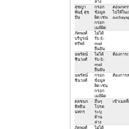
ล่าง
สุชญา
กรอก
ตอนกดรหั
พันธุ์ สุข
ข้อมูล
ไปให้ในเม
ปัน
ผิด เช่น
suchaya
กรอก
เมล์ผิด
ภัคพงศ์
ไม่ได้
บริบูรณ์
รับ E-
ทรัพย์
mail
ยืนยัน
นพรัตน์
ไม่ได้
ต้องการเ
ชินวงศ์
รับ E-
mail
ยืนยัน
นพรัตน์
กรอก
ต้องการส
ชินวงศ์
ข้อมูล
ผิด เช่น
กรอก
เมล์ผิด
ดลชนก
อื่นๆ
เข้าเมลที
สิทธิน
โปรด
นทกร
ระบุ
ด้าน
ล่าง
ภัคพงศ์
ไม่ได้