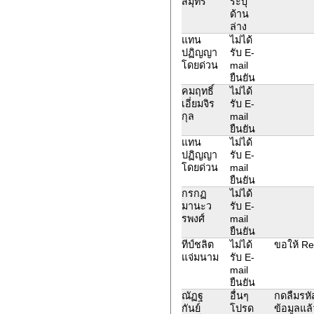
สมุทร
ระบุ
ด้าน
ล่าง
แทน
ไม่ได้
ปฏิญญา
รับ E-
โดยด่วน
mail
ยืนยัน
คมฤทธิ์
ไม่ได้
เอี่ยมจิร
รับ E-
กุล
mail
ยืนยัน
แทน
ไม่ได้
ปฏิญญา
รับ E-
โดยด่วน
mail
ยืนยัน
กรกฏ
ไม่ได้
มานะว
รับ E-
รพงศ์
mail
ยืนยัน
ทีป์ชลิต
ไม่ได้
ขอให้ Re
แจ่มนาม
รับ E-
mail
ยืนยัน
ณัฏฐ
อื่นๆ
กดลืมรหั
กันย์
โปรด
ข้อมูลแล