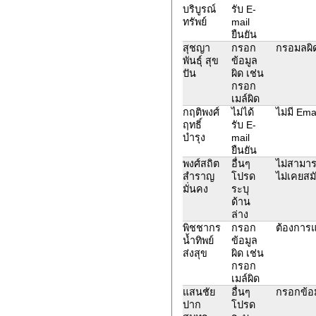
บริบูรณ์
รับ E-
ทรัพย์
mail
ยืนยัน
สุชญา
กรอก
กรอมลผิดก
พันธุ์ สุข
ข้อมูล
ปัน
ผิด เช่น
กรอก
เมล์ผิด
กฤติพงศ์
ไม่ได้
ไม่มี Ema
ฤทธิ์
รับ E-
บำรุง
mail
ยืนยัน
พงศ์สถิต
อื่นๆ
ไม่สามารถ
สำราญ
โปรด
ไม่เคยส
มั่นคง
ระบุ
ด้าน
ล่าง
พิชชากร
กรอก
ต้องการแ
น้ำทิพย์
ข้อมูล
ส่งสุข
ผิด เช่น
กรอก
เมล์ผิด
แสนชัย
อื่นๆ
กรอกข้อม
ปาก
โปรด