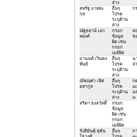
ล่าง
สหรัฐ อาทยะ
อื่นๆ
กร
กุล
โปรด
ระบุด้าน
ล่าง
ณัฐธยาน์ เอก
กรอก
สอ
พยงค์
ข้อมูล
ขอ
ผิด เช่น
กรอก
เมล์ผิด
อานนท์ เวินคง
อื่นๆ
นา
พันธ์
โปรด
จ่
ระบุด้าน
ล่าง
ณัชณศา เลิศ
อื่นๆ
กด
มหากูล
โปรด
ac
ระบุด้าน
แล
ล่าง
in
สริตา ธงสวัสดิ์
กรอก
ข้อมูล
ผิด เช่น
กรอก
เมล์ผิด
รังสิมันตุ์ สุคัน
อื่นๆ
กา
โธวงศ์
โปรด
ma