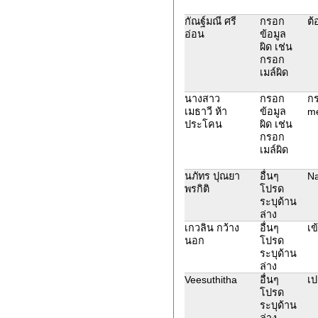
กัณฐ์มณี ศรี
กรอก
ต้
อ่อน
ข้อมูล
ผิด เช่น
กรอก
เมล์ผิด
นางสาว
กรอก
กร
เมธาวี ห้า
ข้อมูล
me
ประโคน
ผิด เช่น
กรอก
เมล์ผิด
นภัทร ปุณยา
อื่นๆ
Na
พรกิติ
โปรด
ระบุด้าน
ล่าง
เกวลิน กว้าง
อื่นๆ
เข
นอก
โปรด
ระบุด้าน
ล่าง
Veesuthitha
อื่นๆ
เป
โปรด
ระบุด้าน
ล่าง