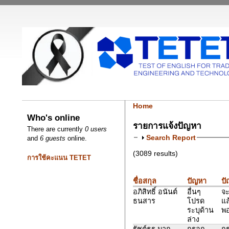
Home
Who's online
รายการแจ้งปัญหา
There are currently
0 users
Search Report
and
6 guests
online.
(3089 results)
การใช้คะแนน TETET
ชื่อสกุล
ปัญหา
ปั
อภิสิทธิ์ อนันต์
อื่นๆ
จะ
ธนสาร
โปรด
แล
ระบุด้าน
พอ
ล่าง
รัชต์ธร มาก
กรอก
กร