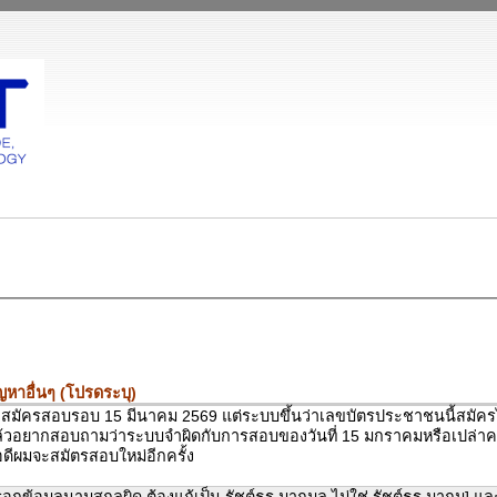
ญหาอื่นๆ (โปรดระบุ)
สมัครสอบรอบ 15 มีนาคม 2569 แต่ระบบขึ้นว่าเลขบัตรประชาชนนี้สมัค
้วอยากสอบถามว่าระบบจำผิดกับการสอบของวันที่ 15 มกราคมหรือเปล่าค
ดีผมจะสมัตรสอบใหม่อีกครั้ง
อกข้อมูลนามสกุลผิด ต้องแก้เป็น รัชต์ธร มากมูล ไม่ใช่ รัชต์ธร มากมู] แล