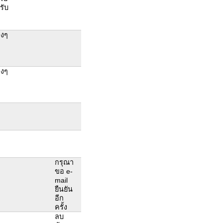
รับ
่งๆ
่งๆ
กรุณา
ขอ e-
mail
ยืนยัน
อีก
ครั้ง
ลบ