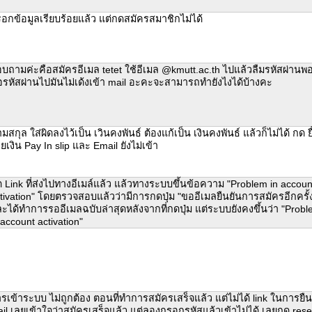
อกข้อมูลเรียบร้อยแล้ว แต่กดสมัครสมาชิกไม่ได้
บถามค่ะคือสมัครอีเมล tetet ใช้อีเมล @kmutt.ac.th ไปแล้วลืมรหัสผ่านพ
รหัสผ่านไปมันไม่เด้งเข้า mail อะคะจะสามารถทำยังไงได้บ้างคะ
มสกุล ใส่ผิดลงไว้เป็น เวินคงพันธ์ ต้องแก้เป็น เงินคงพันธ์ แล้วก็ไม่ได้ กด ยื
ายเงิน Pay In slip และ Email ยังไม่เข้า
 Link ที่ส่งไปทางอีเมล์แล้ว แล้วทางระบบขึ้นข้อความ "Problem in accoun
tivation" โดยตรวจสอบแล้วว่ามีการกดปุ่ม "ขออีเมลยืนยันการสมัครอีกครั้
ะได้ทำการรออีเมลฉบับล่าสุดหลังจากที่กดปุ่ม แต่ระบบยังคงขึ้นว่า "Prob
 account activation"
รเข้าระบบ ไม่ถูกต้อง ตอนที่ทำการสมัครเสร็จแล้ว แต่ไม่ได้ link ในการยืน
il เลยเข้าใจว่าสมัครเสร็จแล้ว แต่ลองกรอกรหัสแล้วเข้าไม่ได้ เลยกด rese