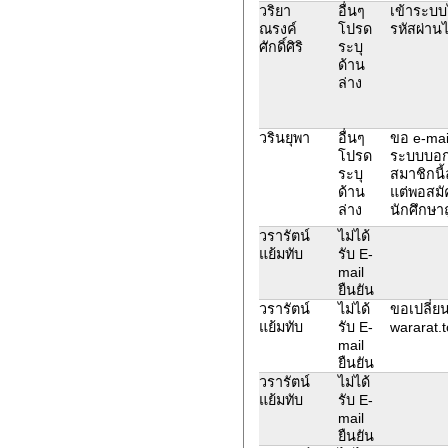
วริยา
อื่นๆ
เข้าระบบไ
ณรงค์
โปรด
รหัสผ่านไ
ศักดิ์ศิริ
ระบุ
ด้าน
ล่าง
วรินยุพา
อื่นๆ
ขอ e-mail
โปรด
ระบบบอกว
ระบุ
สมาชิกนี้
ด้าน
แต่พอสมั
ล่าง
นักศึกษา
วรารัตน์
ไม่ได้
แย้มทับ
รับ E-
mail
ยืนยัน
วรารัตน์
ไม่ได้
ขอเปลี่ยน
แย้มทับ
รับ E-
wararat
mail
ยืนยัน
วรารัตน์
ไม่ได้
แย้มทับ
รับ E-
mail
ยืนยัน