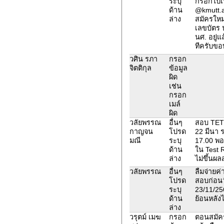
ระบุ
กรอกไปเ
ด้าน
@kmutt.a
ล่าง
สมัครใหม
เลขบัตร 
นศ. อยู่แ
ทีครับขอ
วศิน รภา
กรอก
จิตติกุล
ข้อมูล
ผิด
เช่น
กรอก
เมล์
ผิด
วลัยพรรณ
อื่นๆ
สอบ TETE
กาญจน
โปรด
22 มีนา 
มณี
ระบุ
17.00 พอ
ด้าน
ใน Test R
ล่าง
ไม่ขึ้นผล
วลัยพรรณ
อื่นๆ
ลืมจ่ายค
โปรด
สอบก่อนวั
ระบุ
23/11/25
ด้าน
ย้อนหลังไ
ล่าง
วรุตม์ เมฆ
กรอก
ตอนสมัคร