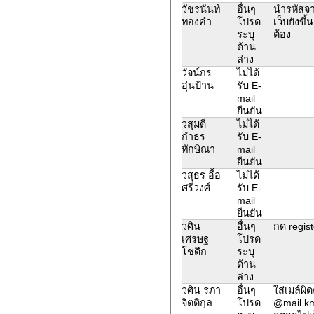
วัชรนันท์
อื่นๆ
นำรหัสจา
ทองคำ
โปรด
เว็บยังขึ้
ระบุ
ต้อง
ด้าน
ล่าง
วัจน์กร
ไม่ได้
อุ่นป้าน
รับ E-
mail
ยืนยัน
วสุมดี
ไม่ได้
กำธร
รับ E-
ทักษิณา
mail
ยืนยัน
วสุธร อื้อ
ไม่ได้
ศรีวงศ์
รับ E-
mail
ยืนยัน
วศิน
อื่นๆ
กด regist
เศรษฐ
โปรด
โชดึก
ระบุ
ด้าน
ล่าง
วศิน รภา
อื่นๆ
ใส่เมล์ผิ
จิตติกุล
โปรด
@mail.kmu