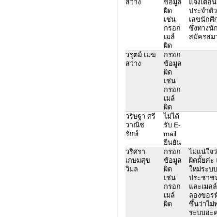
สว่าง
ข้อมูล
แจ้งเตือน
ผิด
ประจำตั
เช่น
เลขนักศึ
กรอก
ซึ่งทางนั
เมล์
สมัครสม
ผิด
วรุตม์ เมฆ
กรอก
สว่าง
ข้อมูล
ผิด
เช่น
กรอก
เมล์
ผิด
วริษฐา ศรี
ไม่ได้
วาณิช
รับ E-
รักษ์
mail
ยืนยัน
วริศรา
กรอก
ไม่แน่ใจว
เกษมสุข
ข้อมูล
ผิดมั้ยค่
วิมล
ผิด
ใหม่ระบบ
เช่น
ประชาชนน
กรอก
และเมลล์ท
เมล์
ลองขอรหั
ผิด
ขึ้นว่าไม
ระบบอ่ะค