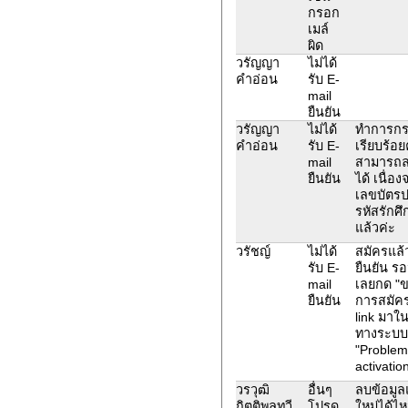
กรอก
เมล์
ผิด
วรัญญา
ไม่ได้
คำอ่อน
รับ E-
mail
ยืนยัน
วรัญญา
ไม่ได้
ทำการกร
คำอ่อน
รับ E-
เรียบร้อยค
mail
สามารถล
ยืนยัน
ได้ เนื่
เลขบัตร
รหัสรักศ
แล้วค่ะ
วรัชญ์
ไม่ได้
สมัครแล้ว
รับ E-
ยืนยัน ร
mail
เลยกด "ข
ยืนยัน
การสมัครอ
link มาใ
ทางระบบ
"Problem
activatio
วรวุฒิ
อื่นๆ
ลบข้อมูล
กิตติพลทวี
โปรด
ใหม่ได้ไ