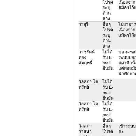
โปรด
เนื่องจาก
ระบุ
สมัครไว้แ
ด้าน
ล่าง
วายุรี
อื่นๆ
ไม่สามาร
โปรด
เนื่องจาก
ระบุ
สมัครไว้แ
ด้าน
ล่าง
วาชรัตน์
ไม่ได้
ขอ e-mail
ทอง
รับ E-
ระบบบอกว
สัมฤทธิ์
mail
สมาชิกนี้
ยืนยัน
แต่พอสมั
นักศึกษา
วัลลภา โต
ไม่ได้
ทรัพย์
รับ E-
mail
ยืนยัน
วัลลภา โต
ไม่ได้
ทรัพย์
รับ E-
mail
ยืนยัน
วัลลภา
อื่นๆ
เข้าระบบ
วาสนา
โปรด
ค่ะ