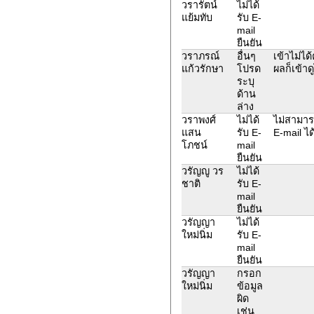
วรารัตน์
ไม่ได้
แย้มทับ
รับ E-
mail
ยืนยัน
วราภรณ์
อื่นๆ
เข้าไม่ไ
แก้วรักษา
โปรด
ผลก็เข้าดู
ระบุ
ด้าน
ล่าง
วราพงศ์
ไม่ได้
ไม่สามาร
แสน
รับ E-
E-mail ได
โภชน์
mail
ยืนยัน
วรัญญู วร
ไม่ได้
ชาติ
รับ E-
mail
ยืนยัน
วรัญญา
ไม่ได้
ใหม่นิ่ม
รับ E-
mail
ยืนยัน
วรัญญา
กรอก
ใหม่นิ่ม
ข้อมูล
ผิด
เช่น