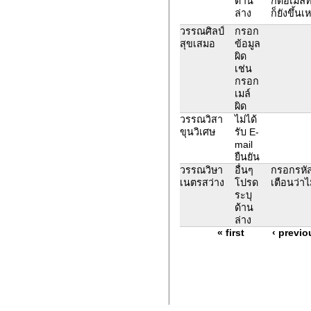
ด้าน
กดอีเมลที
ล่าง
ก็ยังขึ้นเ
วรรณศิลป์
กรอก
สุขเสมอ
ข้อมูล
ผิด
เช่น
กรอก
เมล์
ผิด
วรรณวิสา
ไม่ได้
ขุนวิเศษ
รับ E-
mail
ยืนยัน
วรรณวิษา
อื่นๆ
กรอกรหัส
เนตรสว่าง
โปรด
เตือนว่าไ
ระบุ
ด้าน
ล่าง
« first
‹ previo