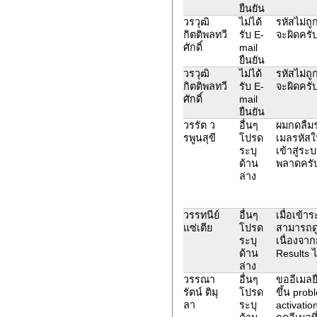
ยืนยัน
วรวุฒิ
ไม่ได้
รหัสไม่ถูก
กิตติพลทวี
รับ E-
จะผิดครั
ศักดิ์
mail
ยืนยัน
วรวุฒิ
ไม่ได้
รหัสไม่ถูก
กิตติพลทวี
รับ E-
จะผิดครั
ศักดิ์
mail
ยืนยัน
วรรัต ว
อื่นๆ
ผมกดลืมร
รพูนสุขี
โปรด
เมลรหัสใ
ระบุ
เข้าสู่ระบ
ด้าน
พลาดครั
ล่าง
วรรทนีย์
อื่นๆ
เมื่อเข้า
แซ่เตีย
โปรด
สามารถด
ระบุ
เนื่องจาก
ด้าน
Results ไ
ล่าง
วรรณา
อื่นๆ
ขออีเมลย
รัตน์ ติมุ
โปรด
ขึ้น prob
ลา
ระบุ
activatio