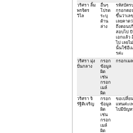
วริศรา ลิ้ม
อื่นๆ
รหัสบัตร
พรจิตร
โปรด
กรอกตอน
วิไล
ระบุ
ขึ้นว่าเลข
ด้าน
เลยคาดว
ล่าง
ถึงตอนปร
สอบไป ปั
เอกแล้ว อี
ไป เลยไม
นั้นใช้อ
รค่ะ
วริศรา มุ่ง
กรอก
กรอกเมลผ
ปั่นกลาง
ข้อมูล
ผิด
เช่น
กรอก
เมล์
ผิด
วริศรา จิ
กรอก
ขอเปลี่ยน
รัฐิติเจริญ
ข้อมูล
แทนค่ะเพ
ผิด
ไปมีปัญหา
เช่น
กรอก
เมล์
ผิด