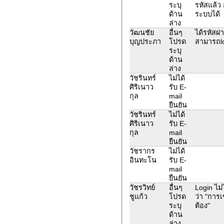
ระบุ
รหัสแล้ว 
ด้าน
ระบบได้
ล่าง
วัฒนชัย
อื่นๆ
ได้รหัสผ่
บุญประภา
โปรด
สามารถlo
ระบุ
ด้าน
ล่าง
วัชรินทร์
ไม่ได้
ศิริเนาว
รับ E-
กุล
mail
ยืนยัน
วัชรินทร์
ไม่ได้
ศิริเนาว
รับ E-
กุล
mail
ยืนยัน
วัชรากร
ไม่ได้
อินทะโน
รับ E-
mail
ยืนยัน
วัชรวิทย์
อื่นๆ
Login ไม่
ชูแก้ว
โปรด
ว่า "การเ
ระบุ
ต้อง"
ด้าน
ล่าง