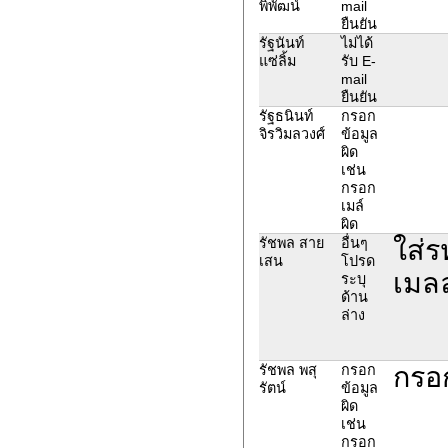
พิพัฒน์
mail
ยืนยัน
รัฐนันท์
ไม่ได้
แซ่ลิ้ม
รับ E-
mail
ยืนยัน
รัฐธนินท์
กรอก
จิรวิมลวงศ์
ข้อมูล
ผิด
เช่น
กรอก
เมล์
ผิด
ใส่ร
รัชพล สาย
อื่นๆ
เสน
โปรด
เมลล
ระบุ
ด้าน
ล่าง
กรอก
รัชพล พสุ
กรอก
รัตน์
ข้อมูล
ผิด
เช่น
กรอก