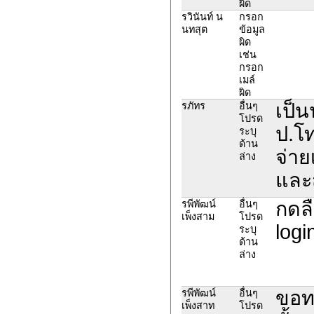
ผิด
รวินันท์ น
กรอก
นทสุต
ข้อมูล
ผิด
เช่น
กรอก
เมล์
ผิด
เป็น
รภัทร
อื่นๆ
โปรด
ป.โท
ระบุ
ด้าน
จ่าย
ล่าง
และส
กดลื
รพีพัฒน์
อื่นๆ
เพ็งสาม
โปรด
logi
ระบุ
ด้าน
ล่าง
ขอทร
รพีพัฒน์
อื่นๆ
เพ็งสาท
โปรด