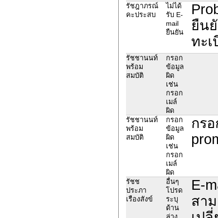
Prob
รัชฎาภรณ์
ไม่ได้
คะประสบ
รับ E-
ยืนย
mail
ยืนยัน
ทะเบ
รัชชานนท์
กรอก
พร้อม
ข้อมูล
สมบัติ
ผิด
เช่น
กรอก
เมล์
ผิด
กรอก
รัชชานนท์
กรอก
พร้อม
ข้อมูล
pro
สมบัติ
ผิด
เช่น
กรอก
เมล์
ผิด
E-ma
รัชช
อื่นๆ
ประภา
โปรด
สาม
เรืองสังข์
ระบุ
ด้าน
เปลี
ล่าง