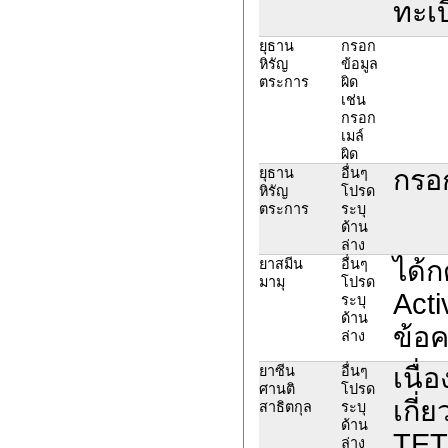
ทะเบ
ยุธาน
กรอก
หิรัญ
ข้อมูล
ตระการ
ผิด
เช่น
กรอก
เมล์
ผิด
กรอ
ยุธาน
อื่นๆ
หิรัญ
โปรด
ตระการ
ระบุ
ด้าน
ล่าง
ได้ก
ยาสมีน
อื่นๆ
มามุ
โปรด
Acti
ระบุ
ด้าน
ข้อค
ล่าง
เนื่
ยาซีน
อื่นๆ
ศานติ
โปรด
เกี
สาธิตกุล
ระบุ
ด้าน
TET
ล่าง