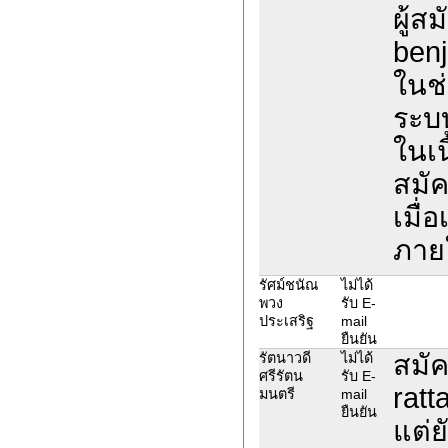
ผู้ส
benj
ในช่
ระบ
ในเน
สมั
เมื่
ภายใ
รัศม์ชนัณ
ไม่ได้
พวง
รับ E-
ประเสริฐ
mail
ยืนยัน
สมัค
รัตนาวดี
ไม่ได้
ศรีรัตน
รับ E-
ratt
มนตรี
mail
ยืนยัน
แต่ย