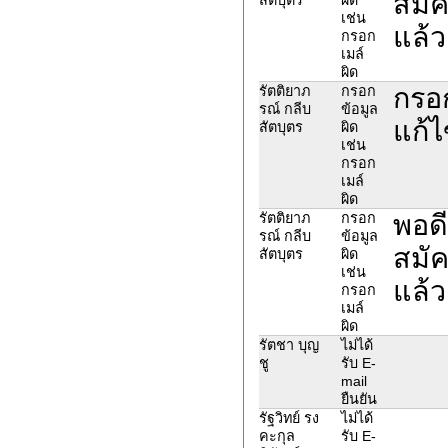
สมัค
เช่น
แล้ว
กรอก
เมล์
ผิด
กรอ
รัตติยาภ
กรอก
รณ์ กลีบ
ข้อมูล
แก้ไ
สัตบุตร
ผิด
เช่น
กรอก
เมล์
ผิด
พอด
รัตติยาภ
กรอก
รณ์ กลีบ
ข้อมูล
สมัค
สัตบุตร
ผิด
เช่น
แล้ว
กรอก
เมล์
ผิด
รัตชา บุญ
ไม่ได้
ชู
รับ E-
mail
ยืนยัน
รัฐวิทย์ รง
ไม่ได้
คะกุล
รับ E-