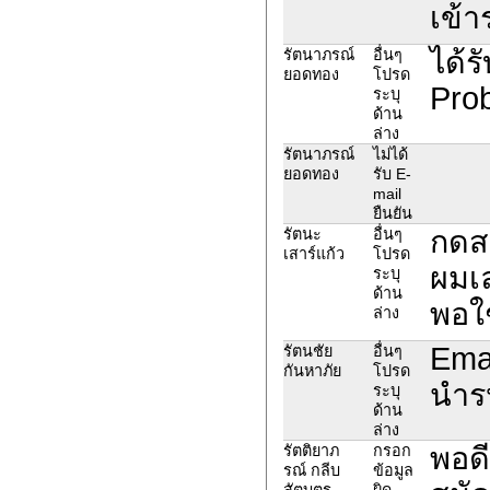
เข้า
ได้ร
รัตนาภรณ์
อื่นๆ
ยอดทอง
โปรด
Prob
ระบุ
ด้าน
ล่าง
รัตนาภรณ์
ไม่ได้
ยอดทอง
รับ E-
mail
ยืนยัน
กดสม
รัตนะ
อื่นๆ
เสาร์แก้ว
โปรด
ผมเล
ระบุ
ด้าน
พอใช
ล่าง
Emai
รัตนชัย
อื่นๆ
กันหาภัย
โปรด
นำรห
ระบุ
ด้าน
ล่าง
พอด
รัตติยาภ
กรอก
รณ์ กลีบ
ข้อมูล
สัตบุตร
ผิด