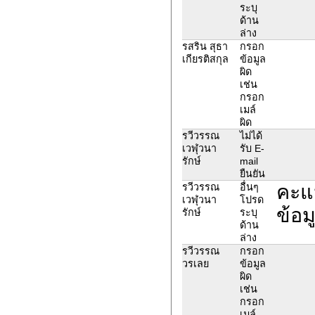
ระบุ
ด้าน
ล่าง
รสริน สุธา
กรอก
เกียรติสกุล
ข้อมูล
ผิด
เช่น
กรอก
เมล์
ผิด
รวีวรรณ
ไม่ได้
เวฬุวนา
รับ E-
รักษ์
mail
ยืนยัน
คะแ
รวีวรรณ
อื่นๆ
เวฬุวนา
โปรด
ข้อม
รักษ์
ระบุ
ด้าน
ล่าง
รวีวรรณ
กรอก
วรเลย
ข้อมูล
ผิด
เช่น
กรอก
เมล์