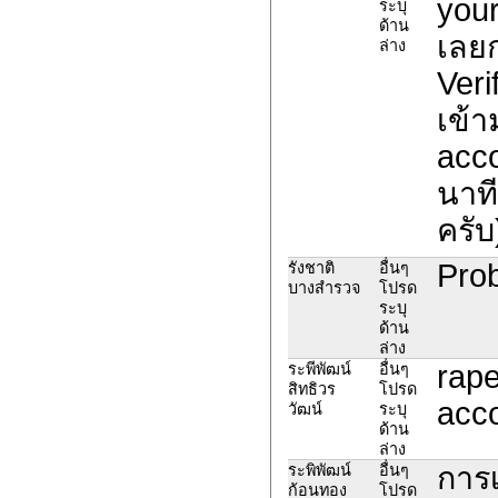
your
ระบุ
ด้าน
เลยก
ล่าง
Veri
เข้า
acco
นาที
ครับ
Prob
รังชาติ
อื่นๆ
บางสำรวจ
โปรด
ระบุ
ด้าน
ล่าง
rape
ระพีพัฒน์
อื่นๆ
สิทธิวร
โปรด
acco
วัฒน์
ระบุ
ด้าน
ล่าง
การเ
ระพิพัฒน์
อื่นๆ
ก้อนทอง
โปรด