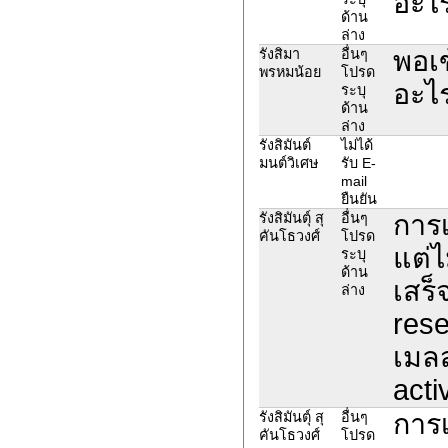
อะไ
ด้าน
ล่าง
พอเข
รังสิมา
อื่นๆ
พรหมน้อย
โปรด
อะไ
ระบุ
ด้าน
ล่าง
รังสิมันต์
ไม่ได้
มนต์วิเศษ
รับ E-
mail
ยืนยัน
การเ
รังสิมันตุ์ สุ
อื่นๆ
คันโธวงศ์
โปรด
แต่ไ
ระบุ
ด้าน
เสร็
ล่าง
rese
เมลส
acti
การเ
รังสิมันตุ์ สุ
อื่นๆ
คันโธวงศ์
โปรด