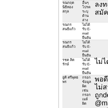
ลงท
รณกฤต
อื่นๆ
นิธิทอง
โปรด
สมัค
สกุล
ระบุ
ด้าน
ล่าง
รณกร
ไม่ได้
สนธิแก้ว
รับ E-
mail
ยืนยัน
รณกร
ไม่ได้
สนธิแก้ว
รับ E-
mail
ยืนยัน
ไม่ไ
รชต ลิต
ไม่ได้
รักษ์
รับ E-
mail
ยืนยัน
พอดี
ยู่คิ ศรีพุทธ
กรอก
พร
ข้อมูล
ไม่ส
ผิด
เช่น
ถูกd
กรอก
เมล์
@mai
ผิด