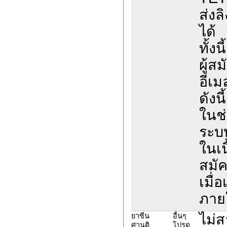
ส่งล
ได้
ทั้ง
ผู้ส
อีเม
ดังนี้
ในช่
ระบ
ในเน
สมั
เมื่
ภายใ
ไม่
ยาซีน
อื่นๆ
ศานติ
โปรด