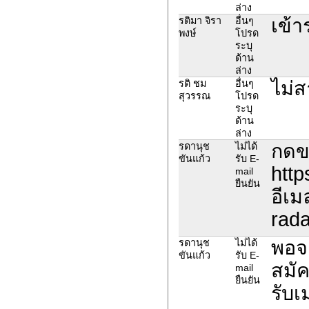
ล่าง
เข้า
รติมา จิรา
อื่นๆ
พงษ์
โปรด
ระบุ
ด้าน
ล่าง
ไม่
รติ ชม
อื่นๆ
สุวรรณ
โปรด
ระบุ
ด้าน
ล่าง
กดขอ
รดานุช
ไม่ได้
ขันแก้ว
รับ E-
http
mail
ยืนยัน
อีเม
rad
พอจะ
รดานุช
ไม่ได้
ขันแก้ว
รับ E-
สมัค
mail
ยืนยัน
รับเ