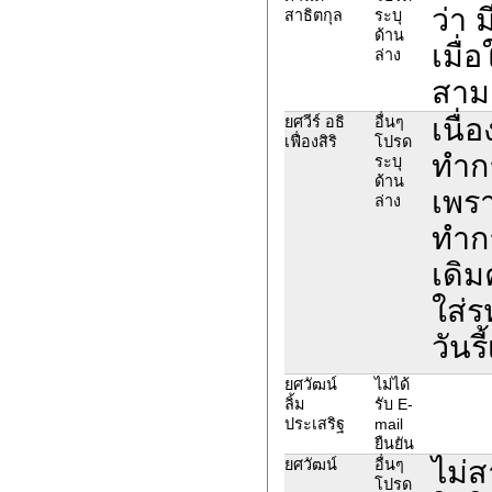
ว่า 
สาธิตกุล
ระบุ
ด้าน
เมื่
ล่าง
สาม
เนื่
ยศวีร์ อธิ
อื่นๆ
เฟื่องสิริ
โปรด
ทำกา
ระบุ
ด้าน
เพรา
ล่าง
ทำกา
เดิม
ใส่ร
วันร
ยศวัฒน์
ไม่ได้
ลิ้ม
รับ E-
ประเสริฐ
mail
ยืนยัน
ไม่ส
ยศวัฒน์
อื่นๆ
โปรด