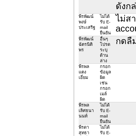
ดังกล
ไม่สา
พีรพัฒน์
ไม่ได้
พงษ์
รับ E-
acco
ประเสริฐ
mail
ยืนยัน
กดลืม
พีรพัฒน์
อื่นๆ
ฉัตรนิติ
โปรด
พร
ระบุ
ด้าน
ล่าง
พีรพล
กรอก
แตง
ข้อมูล
เอี่ยม
ผิด
เช่น
กรอก
เมล์
ผิด
พีรพล
ไม่ได้
เลิศธนา
รับ E-
นนท์
mail
ยืนยัน
พีรดา
ไม่ได้
สุทธา
รับ E-