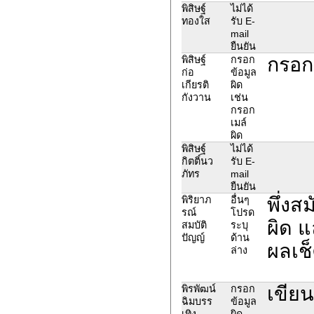
พิสิษฐ์
ไม่ได้
ทองใส
รับ E-
mail
ยืนยัน
กรอก
พิสิษฐ์
กรอก
ก่อ
ข้อมูล
เกียรติ
ผิด
กังวาน
เช่น
กรอก
เมล์
ผิด
พิสิษฐ์
ไม่ได้
กิตติ์นว
รับ E-
ภัทร
mail
ยืนยัน
พึ่งส
พิริยาภ
อื่นๆ
รณ์
โปรด
ผิด แ
สมบัติ
ระบุ
ปัญญ์
ด้าน
ผลเช็
ล่าง
เขียน
พิรพัฒน์
กรอก
ฉิมบรร
ข้อมูล
เทิง
ผิด