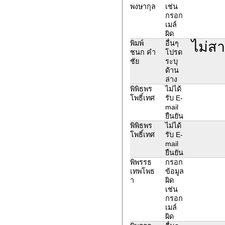
พงษากุล
เช่น
กรอก
เมล์
ผิด
ไม่ส
พิมพ์
อื่นๆ
ชนก คำ
โปรด
ชัย
ระบุ
ด้าน
ล่าง
พิพิธพร
ไม่ได้
โพธิ์เทศ
รับ E-
mail
ยืนยัน
พิพิธพร
ไม่ได้
โพธิ์เทศ
รับ E-
mail
ยืนยัน
พิพรรธ
กรอก
เทพโพธ
ข้อมูล
า
ผิด
เช่น
กรอก
เมล์
ผิด