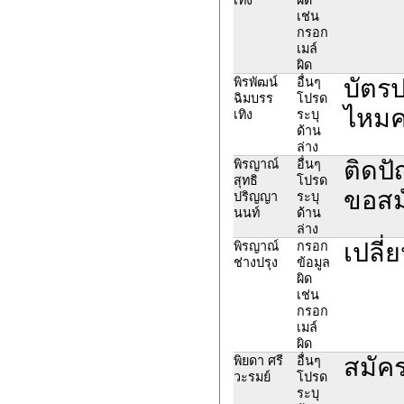
เช่น
กรอก
เมล์
ผิด
บัตรป
พิรพัฒน์
อื่นๆ
ฉิมบรร
โปรด
ไหมค
เทิง
ระบุ
ด้าน
ล่าง
ติดปั
พิรญาณ์
อื่นๆ
สุทธิ
โปรด
ขอสม
ปริญญา
ระบุ
นนท์
ด้าน
ล่าง
เปลี่
พิรญาณ์
กรอก
ช่างปรุง
ข้อมูล
ผิด
เช่น
กรอก
เมล์
ผิด
สมัคร
พิยดา ศรี
อื่นๆ
วะรมย์
โปรด
ระบุ