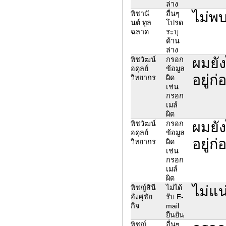
ล่าง
ไม่พบ
พิชานั
อื่นๆ
นต์ ทูล
โปรด
ฉลาด
ระบุ
ด้าน
ล่าง
ผมยัง
พิชวัฒน์
กรอก
อดุลย์
ข้อมูล
อยู่
วิทยากร
ผิด
เช่น
กรอก
เมล์
ผิด
ผมยัง
พิชวัฒน์
กรอก
อดุลย์
ข้อมูล
อยู่
วิทยากร
ผิด
เช่น
กรอก
เมล์
ผิด
ไม่แน
พิชญ์สินี
ไม่ได้
อังศุชัย
รับ E-
กิจ
mail
ยืนยัน
พิชญ์
อื่นๆ