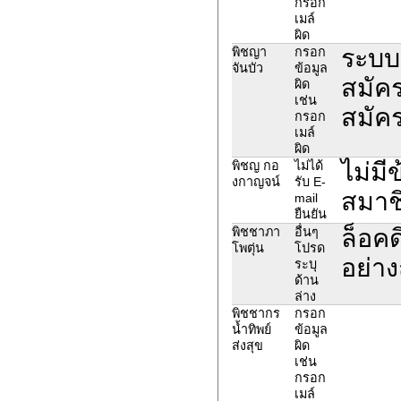
กรอก
เมล์
ผิด
ระบบ
พิชญา
กรอก
จันบัว
ข้อมูล
สมัคร
ผิด
เช่น
สมัค
กรอก
เมล์
ผิด
ไม่ม
พิชญ กอ
ไม่ได้
งกาญจน์
รับ E-
สมาช
mail
ยืนยัน
ล็อคด
พิชชาภา
อื่นๆ
โพตุ่น
โปรด
อย่า
ระบุ
ด้าน
ล่าง
พิชชากร
กรอก
น้ำทิพย์
ข้อมูล
ส่งสุข
ผิด
เช่น
กรอก
เมล์