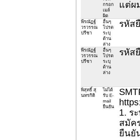
แต่ผ
กรอก
เมล์
ผิด
รหัสย
พีรณัฏฐ์
อื่นๆ
วรวรรณ
โปรด
ปรีชา
ระบุ
ด้าน
ล่าง
รหัสย
พีรณัฏฐ์
อื่นๆ
วรวรรณ
โปรด
ปรีชา
ระบุ
ด้าน
ล่าง
SMTP 
พิสุทธิ์ สุ
ไม่ได้
นทรกิติ
รับ E-
https
mail
ยืนยัน
1. ร
สมัคร
ยืนยั