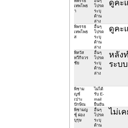
ดูคะ
พิพรรธ
อื่นๆ
เทพโพธ
โปรด
า
ระบุ
ด้าน
ล่าง
ดูคะ
พิพรรธ
อื่นๆ
เทพโพธ
โปรด
ส
ระบุ
ด้าน
ล่าง
หลังท
พิทวัส
อื่นๆ
ทวีกิจวร
โปรด
ระบบแ
ชัย
ระบุ
ด้าน
ล่าง
พิชาม
ไม่ได้
ญช์
รับ E-
เปาะ
mail
ปักษิณ
ยืนยัน
ไม่เค
พิชามญ
อื่นๆ
ชุ์ ผ่อง
โปรด
บุรุษ
ระบุ
ด้าน