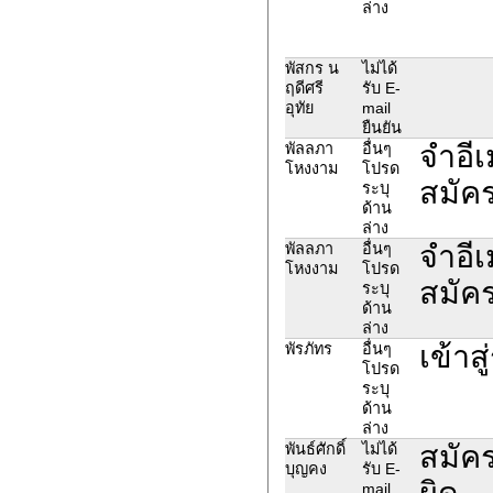
ล่าง
พัสกร น
ไม่ได้
ฤดีศรี
รับ E-
อุทัย
mail
ยืนยัน
จำอีเ
พัลลภา
อื่นๆ
โหงงาม
โปรด
สมัค
ระบุ
ด้าน
ล่าง
จำอีเ
พัลลภา
อื่นๆ
โหงงาม
โปรด
สมัค
ระบุ
ด้าน
ล่าง
เข้า
พัรภัทร
อื่นๆ
โปรด
ระบุ
ด้าน
ล่าง
สมัคร
พันธ์ศักดิ์
ไม่ได้
บุญคง
รับ E-
ผิด
mail