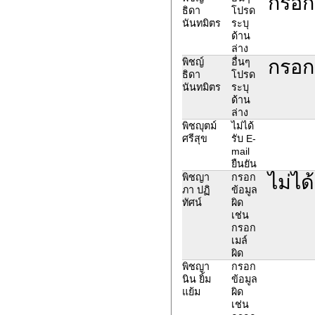
กรอก
ธิดา
โปรด
นันทมิตร
ระบุ
ด้าน
ล่าง
กรอก
พิชญ์
อื่นๆ
ธิดา
โปรด
นันทมิตร
ระบุ
ด้าน
ล่าง
พิชญุตม์
ไม่ได้
ศรีสุข
รับ E-
mail
ยืนยัน
ไม่ได
พิชญา
กรอก
ภา ปฏิ
ข้อมูล
ทัศน์
ผิด
เช่น
กรอก
เมล์
ผิด
พิชญา
กรอก
นิน ยิ้ม
ข้อมูล
แย้ม
ผิด
เช่น