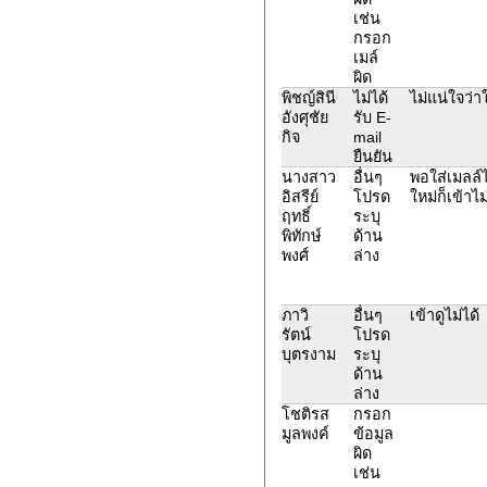
เช่น
กรอก
เมล์
ผิด
พิชญ์สินี
ไม่ได้
ไม่แน่ใจว่า
อังศุชัย
รับ E-
กิจ
mail
ยืนยัน
นางสาว
อื่นๆ
พอใส่เมลล์ไ
อิสรีย์
โปรด
ใหม่ก็เข้าไม
ฤทธิ์
ระบุ
พิทักษ์
ด้าน
พงศ์
ล่าง
ภาวิ
อื่นๆ
เข้าดูไม่ได้
รัตน์
โปรด
บุตรงาม
ระบุ
ด้าน
ล่าง
โชติรส
กรอก
มูลพงค์
ข้อมูล
ผิด
เช่น