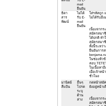
mail
ยืนยัน
ธิดา
ไม่ได้
ใส่รหัสถูก 
สาร
รับ E-
ไม่ได้รับอีเ
พัฒน์
mail
ยืนยัน
เนื่องจากร
สมัครสมาช
ได้ปกติ ทำใ
สมัครสมาช
ทั้งนี้ระหว
ยืนยันการส
benjama.na
ในช่องห้วข
สอบ TETE
ในเนื้อหาอี
เมื่อเจ้าหน
ชั่วโมง
มานิตย์
อื่นๆ
กดหน้าสมัค
สีแป้น
โปรด
ยังอยู่หน้าเด
ระบุ
ด้าน
เนื่องจากร
ล่าง
สมัครสมาช