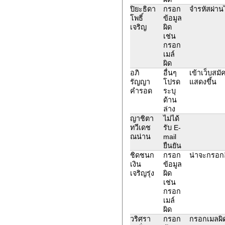
ปิยะธิดา
กรอก
จำรหัสผ่านไ
โพธิ์
ข้อมูล
เจริญ
ผิด
เช่น
กรอก
เมล์
ผิด
อภิ
อื่นๆ
เข้าเว็บสมั
รัญญา
โปรด
แสดงขึ้น
คำรอด
ระบุ
ด้าน
ล่าง
ญาชิตา
ไม่ได้
ทวีเดช
รับ E-
ณน่าน
mail
ยืนยัน
ชิดชนก
กรอก
น่าจะกรอกอี
เงิน
ข้อมูล
เจริญรุ่ง
ผิด
เช่น
กรอก
เมล์
ผิด
วริศรา
กรอก
กรอกเมลผิ