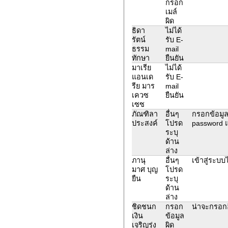
กรอก
เมล์
ผิด
ธิดา
ไม่ได้
รัตน์
รับ E-
ธรรม
mail
ทักษา
ยืนยัน
มาเรีย
ไม่ได้
แอนเด
รับ E-
รีย มาร
mail
เควซ
ยืนยัน
เซซ
ภัณฑิลา
อื่นๆ
กรอกข้อมูลถ
ประสงค์
โปรด
password แล
ระบุ
ด้าน
ล่าง
ภานุ
อื่นๆ
เข้าสู่ระบ
มาศ บุญ
โปรด
ยืน
ระบุ
ด้าน
ล่าง
ชิดชนก
กรอก
น่าจะกรอกอี
เงิน
ข้อมูล
เจริญรุ่ง
ผิด