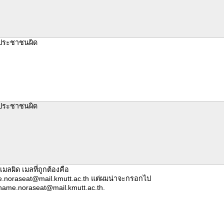
รประชาชนผิด
รประชาชนผิด
มลผิด เมลที่ถูกต้องคือ
e.noraseat@mail.kmutt.ac.th แต่ผมน่าจะกรอกไป
stname.noraseat@mail.kmutt.ac.th.