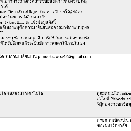
ห้ไม่สามารถส่งลิงค์สำหรับยืนยันการสมัครไปให้ผู้
ิกได้
่างมหาวิทยาลัยแก้ปัญหาดังกล่าว จึงขอให้ผู้สมัคร
มัครโดยการส่งอีเมลมายัง
m@kmutt.ac.th แจ้งข้อมูลดังนี้
้ออีเมลระบุข้อความ "ยืนยันสมัครสมาชิกระบบดูผล
T"
เมลระบุ ชื่อ นามสกุล อีเมลที่ใช้ในการสมัครสมาชิก
้าที่ได้รับอีเมลแล้วจะยืนยันการสมัครให้ภายใน 24
ผิด รบกวนเปลี่ยนเป็น p.mookrawee42@gmail.com
ได้ รหัสส่งมาก็เข้าไม่ได้
ผู้สมัครไม่ได้ act
ส่งไปที่ Phiyada.
ที่ผู้สมัครกรอกข้อม
กรอกเลขบัตรประชา
ของมหาวิทยาลัย