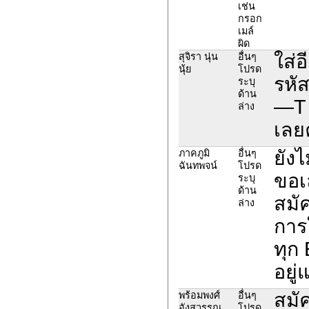
เช่น
กรอก
เมล์
ผิด
ใส่อ
สุจิรา นุ่น
อื่นๆ
นุ้ย
โปรด
รหัส
ระบุ
ด้าน
—T ย
ล่าง
เลย
ยังไ
ภาคภูมิ
อื่นๆ
ฉันทพจน์
โปรด
ขอเ
ระบุ
ด้าน
สมั
ล่าง
การ
ทุก 
อยู
สมั
พร้อมพงศ์
อื่นๆ
อังสุวรรณ
โปรด