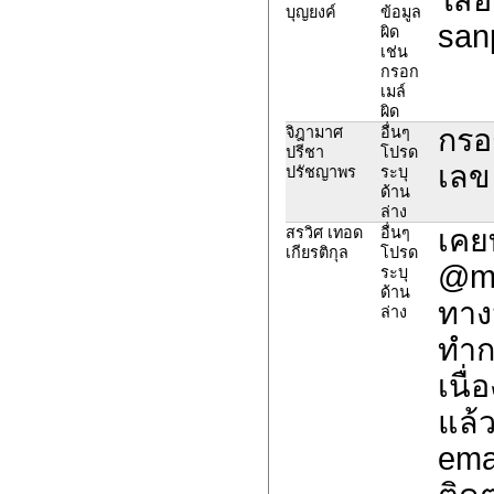
บุญยงค์
ข้อมูล
san
ผิด
เช่น
กรอก
เมล์
ผิด
กรอ
จิฎามาศ
อื่นๆ
ปรีชา
โปรด
เลข
ปรัชญาพร
ระบุ
ด้าน
ล่าง
เคย
สรวิศ เทอด
อื่นๆ
เกียรติกุล
โปรด
@mai
ระบุ
ด้าน
ทาง
ล่าง
ทำก
เนื
แล้
emai