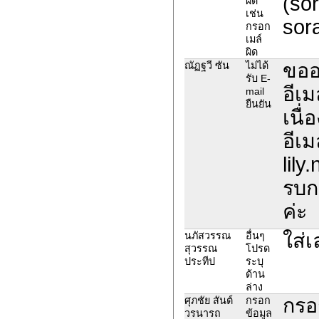
(sor
ผิด
เช่น
sor
กรอก
เมล์
ผิด
ขออ
ณัฏฐวี ซัน
ไม่ได้
รับ E-
อีเ
mail
ยืนยัน
เนื
อีเ
lil
รบก
ค่ะ
ใส่
นภัสวรรณ
อื่นๆ
สุวรรณ
โปรด
ประทีป
ระบุ
ด้าน
ล่าง
กรอก
ศุภชัย สันต์
กรอก
วรนารถ
ข้อมูล