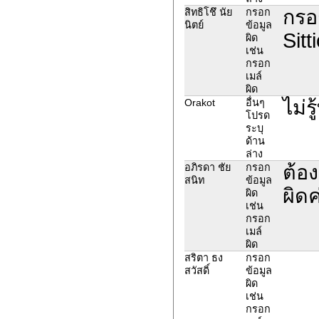
กรอ
สิทธิโชึ นัย
กรอก
นิตย์
ข้อมูล
Sit
ผิด
เช่น
กรอก
เมล์
ผิด
ไม่ร
Orakot
อื่นๆ
โปรด
ระบุ
ด้าน
ล่าง
ต้อง
อภิรดา ชัย
กรอก
สนิท
ข้อมูล
ผิดค
ผิด
เช่น
กรอก
เมล์
ผิด
สริตา ธง
กรอก
สวัสดิ์
ข้อมูล
ผิด
เช่น
กรอก