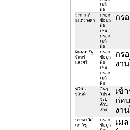
เมล์
ผิด
กรอ
วรกานต์
กรอก
อนุตรวงศา
ข้อมูล
ผิด
เช่น
กรอก
เมล์
ผิด
กรอก
ดินธนารัฐ
กรอก
จันทร์
ข้อมูล
งาน
แสงศรี
ผิด
เช่น
กรอก
เมล์
ผิด
เข้
ชวิศ ว
อื่นๆ
รสันต์
โปรด
ก่อ
ระบุ
ด้าน
งาน
ล่าง
เมลล
นายสรวิศ
กรอก
เถาว์ชู
ข้อมูล