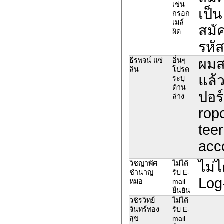
เช่น
เป็
กรอก
เมล์
สมัค
ผิด
รหั
ผมส
ธีรพจน์ แซ่
อื่นๆ
ลิน
โปรด
แล้
ระบุ
ด้าน
ปอร์
ล่าง
rop
tee
acc
ไม่ไ
วิชญาพัศ
ไม่ได้
ชำนาญ
รับ E-
Log
หมอ
mail
ยืนยัน
วชิรวิทย์
ไม่ได้
จันทร์ทอง
รับ E-
สุข
mail