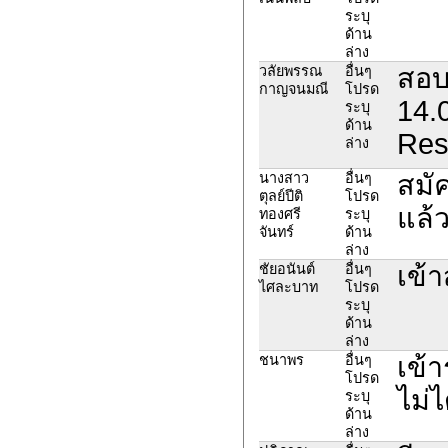
ระบุ
ด้าน
ล่าง
สอบ
วลัยพรรณ
อื่นๆ
กาญจนมณี
โปรด
14.
ระบุ
ด้าน
Res
ล่าง
สมั
นางสาว​
อื่นๆ
ตุลย์​ปีติ​
โปรด
แล้ว
ทอง​ศรี​
ระบุ
จันทร์​
ด้าน
ล่าง
เข้า
ชัยอนันต์​
อื่นๆ
ไศละบาท​
โปรด
ระบุ
ด้าน
ล่าง
เข้
ชนาพร
อื่นๆ
โปรด
ไม่ไ
ระบุ
ด้าน
ล่าง