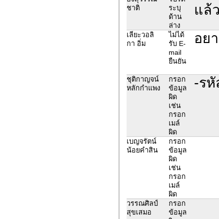
แล้
ชาติ
ระบุ
ด้าน
ล่าง
อยา
เลียะวอลิ
ไม่ได้
กา อิ่ม
รับ E-
mail
ยืนยัน
-รหั
ชุติกาญจน์
กรอก
หลักกำแพง
ข้อมูล
ผิด
เช่น
กรอก
เมล์
ผิด
เบญจรัตน์
กรอก
น้อยคำสิน
ข้อมูล
ผิด
เช่น
กรอก
เมล์
ผิด
วรรณศิลป์
กรอก
สุขเสมอ
ข้อมูล