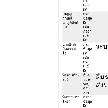
กรอก
เมล์
ผิด
เบญญา
กรอก
ลักษณ์
ข้อมูล
หาญพิทักษ์
ผิด
สุข
เช่น
กรอก
เมล์
ผิด
ระบบ
นายพีรภัท
กรอก
ปัดถาาวะ
ข้อมูล
โร
ผิด
เช่น
กรอก
เมล์
ผิด
ลืมร
พิยดา ศรีวะ
อื่นๆ
รมย์
โปรด
ส่งม
ระบุ
ด้าน
ล่าง
พิพรรธ เทพ
กรอก
โพธา
ข้อมูล
ผิด