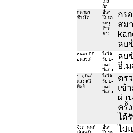
เมล์
ผิด
กรอ
กนกอร
อื่นๆ
ช้างโต
โปรด
สมา
ระบุ
ด้าน
kan
ล่าง
ลบข
ลบข้
ธนพร ปิติ
ไม่ได้
อนุสรณ์
รับ E-
อีเม
mail
ยืนยัน
ตรว
จาตุรันต์
ไม่ได้
แสงมณี
รับ E-
เข้
ทิพย์
mail
ยืนยัน
ผ่าน
ครั้
ได้ร
ไม่
จิรดานันท์
อื่นๆ
เนินพลับ
โปรด