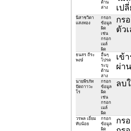
ด้าน
เปลี
ล่าง
กรอ
นิสาชวิดา
กรอก
แสงทอง
ข้อมูล
ตัว
ผิด
เช่น
กรอก
เมล์
ผิด
เข้
ธนสร ถีระ
อื่นๆ
พงษ์
โปรด
ผ่าน
ระบุ
ด้าน
ล่าง
ลบใ
นายพีรภัท
กรอก
ปัดถาาวะ
ข้อมูล
โร
ผิด
เช่น
กรอก
เมล์
ผิด
กรอ
วรพล เอี่ยม
กรอก
ทับน้อย
ข้อมูล
กรอ
ผิด