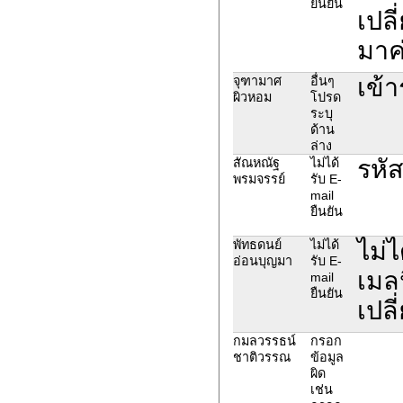
ยืนยัน
เปลี
มาค
เข้า
จุฑามาศ
อื่นๆ
ผิวหอม
โปรด
ระบุ
ด้าน
ล่าง
รหั
สัณหณัฐ
ไม่ได้
พรมจรรย์
รับ E-
mail
ยืนยัน
ไม่
พัทธดนย์
ไม่ได้
อ่อนบุญมา
รับ E-
เมลน
mail
ยืนยัน
เปลี
กมลวรรธน์
กรอก
ชาติวรรณ
ข้อมูล
ผิด
เช่น