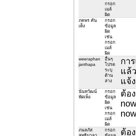
กรอก
เมล์
ผิด
ภคพร คัน
กรอก
เต็ง
ข้อมูล
ผิด
เช่น
กรอก
เมล์
ผิด
การ
weeraphan
อื่นๆ
janthapa
โปรด
แล้ว
ระบุ
ด้าน
แจ้ง
ล่าง
ต้อ
นันทวัฒน์
กรอก
พัดเพ็ง
ข้อมูล
now
ผิด
เช่น
now
กรอก
เมล์
ผิด
ต้อ
ภนลภัส
กรอก
สุทธิมาลา
ข้อมูล