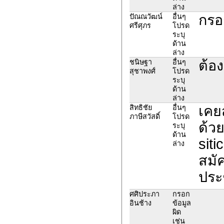
ล่าง
กรอ
ปัณณวัฒน์
อื่นๆ
ศรีศุภร
โปรด
ระบุ
ด้าน
ล่าง
ต้อ
ชนิษฐา
อื่นๆ
สุชาพงศ์
โปรด
ระบุ
ด้าน
ล่าง
เคย
สิทธิชัย
อื่นๆ
ภาษีสวัสดิ์
โปรด
ด้วย
ระบุ
ด้าน
sit
ล่าง
สมั
ประ
ศศิประภา
กรอก
อินช้าง
ข้อมูล
ผิด
เช่น