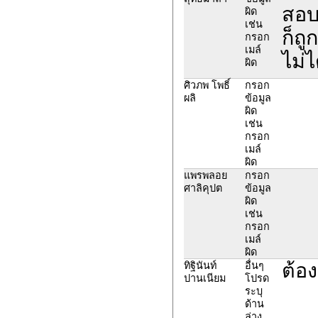
สอบม
ผิด
เช่น
ก็ถู
กรอก
เมล์
ไม่ไ
ผิด
ศิวภพ โพธิ์
กรอก
ผลิ
ข้อมูล
ผิด
เช่น
กรอก
เมล์
ผิด
แพรพลอย
กรอก
ศาลิคุปต
ข้อมูล
ผิด
เช่น
กรอก
เมล์
ผิด
ต้อ
ทิฐินันท์
อื่นๆ
ปานเนียม
โปรด
ระบุ
ด้าน
ล่าง