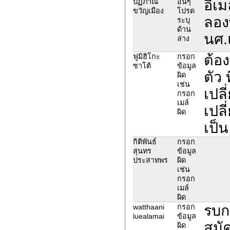
อีเม
ปฏิภาณ
อื่นๆ
ขวัญเมือง
โปรด
ลองท
ระบุ
ด้าน
นศ.
ล่าง
ต้อง
ฟูมิฮิโกะ
กรอก
ซาโต้
ข้อมูล
ตัว 
ผิด
เช่น
เปล
กรอก
เมล์
เปล
ผิด
เป็
กิติพันธ์
กรอก
สุนทร
ข้อมูล
ประสาทพร
ผิด
เช่น
กรอก
เมล์
ผิด
รบก
watthaani
กรอก
luealamai
ข้อมูล
สมั
ผิด