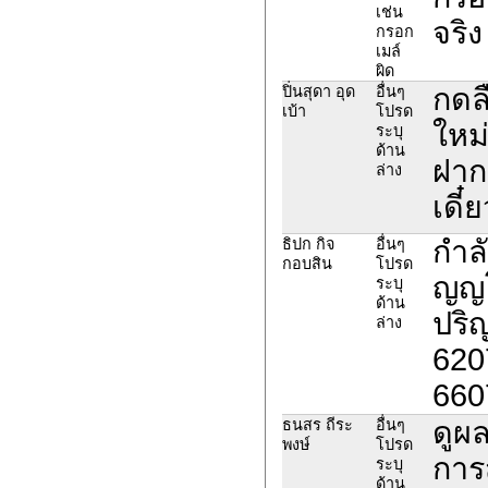
เช่น
จริ
กรอก
เมล์
ผิด
กดล
ปิ่นสุดา อุด
อื่นๆ
เบ้า
โปรด
ใหม
ระบุ
ด้าน
ฝาก
ล่าง
เดี
กำล
ธิปก กิจ
อื่นๆ
กอบสิน
โปรด
ญญโ
ระบุ
ด้าน
ปริ
ล่าง
620
660
ดูผล
ธนสร ถีระ
อื่นๆ
พงษ์
โปรด
การ
ระบุ
ด้าน