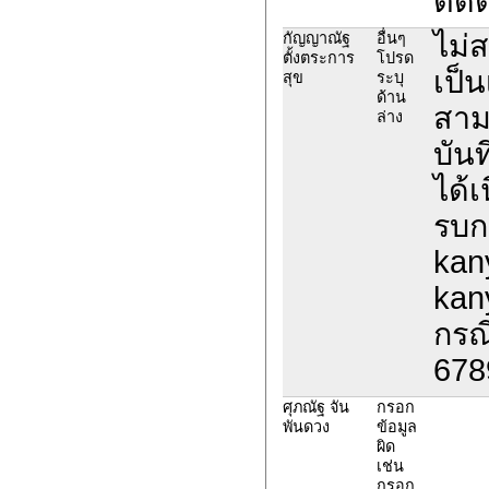
ติด
ไม่
กัญญาณัฐ
อื่นๆ
ตั้งตระการ
โปรด
เป็
สุข
ระบุ
ด้าน
สาม
ล่าง
บันท
ได้
รบก
kan
kan
กรณ
678
ศุภณัฐ จัน
กรอก
พันดวง
ข้อมูล
ผิด
เช่น
กรอก