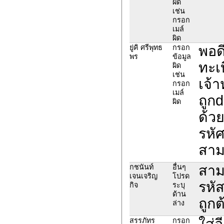
ผิด
เช่น
กรอก
เมล์
ผิด
พอด
ยู่คิ ศรีพุทธ
กรอก
พร
ข้อมูล
ทะเ
ผิด
เช่น
เจ้า
กรอก
เมล์
ถูก
ผิด
ด้วย
รหั
สาม
สาม
กชนันท์
อื่นๆ
เจนเจริญ
โปรด
รหัส
กิจ
ระบุ
ด้าน
ถูกต
ล่าง
ใส่อ
สรรภัทร
กรอก