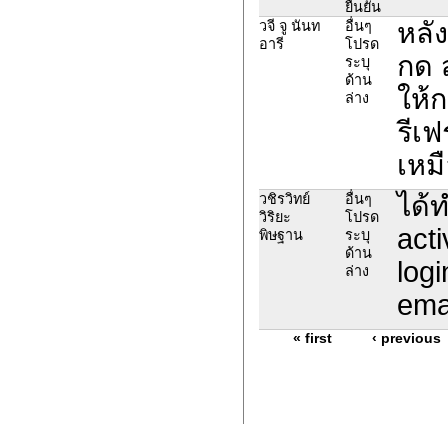
ยืนยัน
หลั
วจี จู นันท
อื่นๆ
อารี
โปรด
กด ส
ระบุ
ด้าน
ให้ก
ล่าง
รีเฟ
เหมื
ได้
วชิรวิทย์
อื่นๆ
วิริยะ
โปรด
act
พิษฐาน
ระบุ
ด้าน
logi
ล่าง
ema
« first
‹ previous