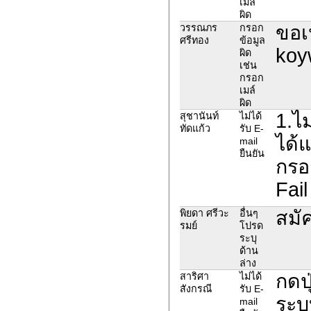
เมล์
ผิด
ขอเป
วรรณภร
กรอก
ศรีทอง
ข้อมูล
koy
ผิด
เช่น
กรอก
เมล์
ผิด
1.ไม
สุชานันท์
ไม่ได้
ทัดแก้ว
รับ E-
ได้
mail
ยืนยัน
กรอก
Fail
สมัค
พิยดา ศรีวะ
อื่นๆ
รมย์
โปรด
ระบุ
ด้าน
ล่าง
กดปุ
สาริศา
ไม่ได้
สังกรณี
รับ E-
ระบบ
mail