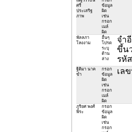
ศรี
ข้อมูล
ประเสริฐ
ผิด
ภาพ
เช่น
กรอก
เมล์
ผิด
จำอี
พัลลภา
อื่นๆ
โหงงาม
โปรด
ขึ้น
ระบุ
ด้าน
รหั
ล่าง
เลข
ฐิติมา นาค
กรอก
ขำ
ข้อมูล
ผิด
เช่น
กรอก
เมล์
ผิด
ภูริยศ พงศ์
กรอก
พีระ
ข้อมูล
ผิด
เช่น
กรอก