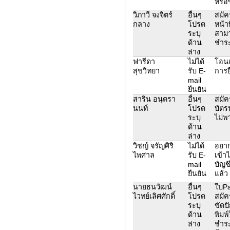
หรือ
วิภาวี จงจิตร์
อื่นๆ
สมัค
กลาง
โปรด
หน้า
ระบุ
สามา
ด้าน
ชำระ
ล่าง
ฟารีดา
ไม่ได้
โอนเ
สุขวิทยา
รับ E-
การย
mail
ยืนยัน
สาริน อนุตรา
อื่นๆ
สมัค
นนท์
โปรด
บัตร
ระบุ
ไม่พ
ด้าน
ล่าง
วิชญ์ จรัญศิริ
ไม่ได้
อยาก
ไพศาล
รับ E-
เข้าไ
mail
บัญช
ยืนยัน
แล้ว
นายธนวัฒน์
อื่นๆ
ใบPa
ไวทย์เลิศศักดิ์
โปรด
สมัค
ระบุ
ขัดป
ด้าน
พิมพ
ล่าง
ชำร