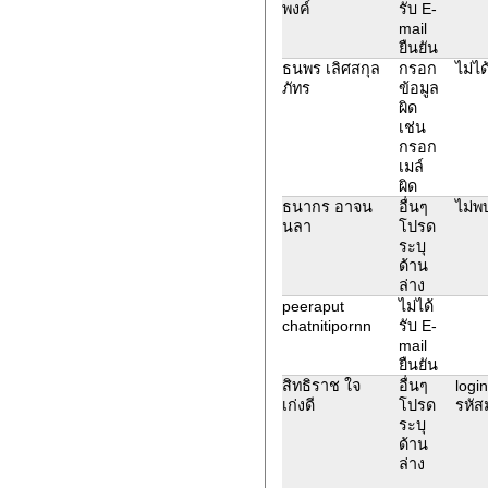
พงค์
รับ E-
mail
ยืนยัน
ธนพร เลิศสกุล
กรอก
ไม่ได
ภัทร
ข้อมูล
ผิด
เช่น
กรอก
เมล์
ผิด
ธนากร อาจน
อื่นๆ
ไม่พ
นลา
โปรด
ระบุ
ด้าน
ล่าง
peeraput
ไม่ได้
chatnitipornn
รับ E-
mail
ยืนยัน
สิทธิราช ใจ
อื่นๆ
logi
เก่งดี
โปรด
รหัสม
ระบุ
ด้าน
ล่าง