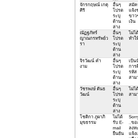
จักรกฤษณ์ เกตุ
อื่นๆ
สมัค
ศิริ
โปรด
แจ้งช
ระบุ
ขาวๆ
ด้าน
เงิน
ล่าง
ณัฏฐภัทร์
อื่นๆ
ไม่ไ
ญาณกรทรัพย์ว
โปรด
ทำให
รา
ระบุ
ด้าน
ล่าง
จิรวัฒน์ คำ
อื่นๆ
เป้นน
งาม
โปรด
การศ
ระบุ
รหัส
ด้าน
สาม
ล่าง
วัชรพงษ์ ตันธ
อื่นๆ
ไม่ไ
วัฒน์
โปรด
สามา
ระบุ
ด้าน
ล่าง
โชติกา ภูผาภิ
ไม่ได้
Sorry
มุขธรรม
รับ E-
..ขอ
mail
ลงทะ
ยืนยัน
แจ้ง