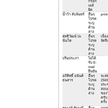
กรอก
เมล์
ผิด
น้ำว้า ลับจันทร์
อื่นๆ
print
โปรด
ระบุ
ด้าน
ล่าง
สุทธิวัฒน์ ปะ
อื่นๆ
เนื่
นันโต
โปรด
จัดจ
ระบุ
ด้าน
ล่าง
ปริมประภา
ไม่ได้
รับ E-
mail
ยืนยัน
อภิสิทธิ์ อนันต์
อื่นๆ
จะส
ธนสาร
โปรด
2569
ระบุ
ประช
ด้าน
สอบ
ล่าง
ของว
ครับ
ครั้ง
ตราภูมิ ทิมมณี
อื่นๆ
กดสม