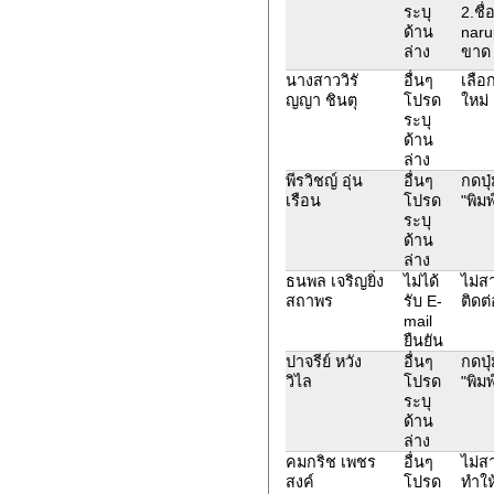
ระบุ
2.ชื
ด้าน
naru
ล่าง
ขาด 
นางสาววิรั
อื่นๆ
เลือ
ญญา ชินตุ
โปรด
ใหม่
ระบุ
ด้าน
ล่าง
พีรวิชญ์ อุ่น
อื่นๆ
กดปุ
เรือน
โปรด
"พิม
ระบุ
ด้าน
ล่าง
ธนพล เจริญยิ่ง
ไม่ได้
ไม่ส
สถาพร
รับ E-
ติดต
mail
ยืนยัน
ปาจรีย์ หวัง
อื่นๆ
กดปุ
วิไล
โปรด
"พิม
ระบุ
ด้าน
ล่าง
คมกริช เพชร
อื่นๆ
ไม่ส
สงค์
โปรด
ทำให