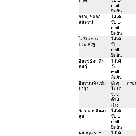
mail
ยืนยัน
จิรายุ ชลิตกุ
ไม่ได้
ลนันทน์
รับ E-
mail
ยืนยัน
ไอริณ ธาร
ไม่ได้
ประเสริฐ
รับ E-
mail
ยืนยัน
อินทร์ธิดา ศิริ
ไม่ได้
พันธุ์
รับ E-
mail
ยืนยัน
อินทนนท์ แช่ม
อื่นๆ
กรอก
บำรุง
โปรด
ระบุ
ด้าน
ล่าง
จักรกฤษ สิมมา
ไม่ได้
ลุน
รับ E-
mail
ยืนยัน
ธนกฤต ราช
ไม่ได้