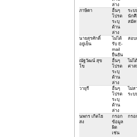
ล่าง
ภาษิตา
อื่นๆ
ระบบ
โปรด
นักศ
ระบุ
สมัค
ด้าน
ล่าง
นายสุรศักดิ์
ไม่ได้
สอบแ
อยู่เย็น
รับ E-
mail
ยืนยัน
ณัฐวัฒน์ สุข
อื่นๆ
ไม่ไ
โข
โปรด
ค่าส
ระบุ
ด้าน
ล่าง
วายุรี
อื่นๆ
ไม่ส
โปรด
ระบบ
ระบุ
ด้าน
ล่าง
นพกร เกิดไธ
กรอก
กรอก
สง
ข้อมูล
ผิด
เช่น