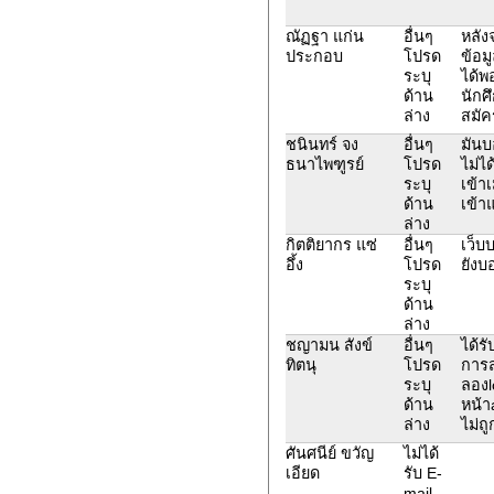
ณัฏฐา แก่น
อื่นๆ
หลัง
ประกอบ
โปรด
ข้อม
ระบุ
ได้พ
ด้าน
นักศ
ล่าง
สมัค
ชนินทร์ จง
อื่นๆ
มันบ
ธนาไพฑูรย์
โปรด
ไม่ไ
ระบุ
เข้า
ด้าน
เข้า
ล่าง
กิตติยากร แซ่
อื่นๆ
เว็บ
อึ้ง
โปรด
ยังบ
ระบุ
ด้าน
ล่าง
ชญามน สังข์
อื่นๆ
ได้ร
ทิตนุ
โปรด
การส่
ระบุ
ลองl
ด้าน
หน้า
ล่าง
ไม่ถู
ศันศนีย์ ขวัญ
ไม่ได้
เอียด
รับ E-
mail