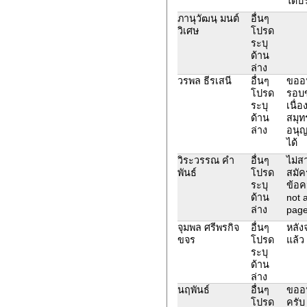
ได้
ภานุวัฒนฺ มนต์
อื่นๆ
วิเศษ
โปรด
ระบุ
ด้าน
ล่าง
วรพล ธีรเสนี
อื่นๆ
ขออน
โปรด
รอบข
ระบุ
เนื่อ
ด้าน
สมุ
ล่าง
อนุญ
ได้
วิระวรรณ คำ
อื่นๆ
ไม่ส
พันธ์
โปรด
สมัค
ระบุ
ข้อค
ด้าน
not 
ล่าง
page
จุมพล ศรีพรกิจ
อื่นๆ
หลัง
ขจร
โปรด
แล้ว
ระบุ
ด้าน
ล่าง
นฤพันธ์
อื่นๆ
ขออน
โปรด
ครับ 