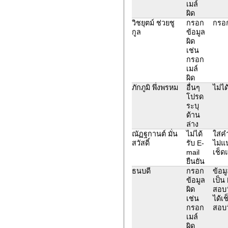
เมล์
ผิด
วิชยุตม์ ช่วยชู
กรอก
กรอก
กูล
ข้อมูล
ผิด
เช่น
กรอก
เมล์
ผิด
ภักภูมิ พึ่งพรหม
อื่นๆ
ไม่ไ
โปรด
ระบุ
ด้าน
ล่าง
ณัฏฐกานต์ มั่น
ไม่ได้
ใส่ค
สวัสดิ์
รับ E-
ไม่แ
mail
เช็ดแ
ยืนยัน
ธนบดี
กรอก
ข้อม
ข้อมูล
เป็น
ผิด
สอบว
เช่น
ได้เช
กรอก
สอบว
เมล์
ผิด