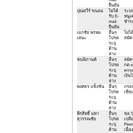
ยืนยัน
ปุณยวีร์ ขนอม
ไม่ได้
ระบ
รับ E-
หนูเ
mail
ชำระ
ยืนยัน
เอกชัย พรหม
อื่นๆ
ไม่ไ
เสนะ
โปรด
สมัค
ระบุ
ด้าน
ล่าง
ชนนิกานต์
อื่นๆ
สมัค
โปรด
กด s
ระบุ
erro
ด้าน
เงินไ
ล่าง
พงศธร แข็งขัน
อื่นๆ
กรอก
โปรด
เขีย
ระบุ
ด้าน
ล่าง
พีรสิทธิ์ มหา
อื่นๆ
ขอ S
สุวรรณชัย
โปรด
เปลี่
ระบุ
Peer
ด้าน
เนื่อ