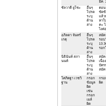
มีค. 
ซัลวาตี ยูโซะ
อื่นๆ
ตอนจ
โปรด
ขัดข
ระบุ
แล้ว
ด้าน
หาใ
ล่าง
คะ ไ
ไงต่
อภิลดา จันทร์
อื่นๆ
สมัค
เกตุ
โปรด
รอบว
ระบุ
13.3
ด้าน
รอกใ
ล่าง
นิธินันท์ สภา
อื่นๆ
สมัคส
นนท์
โปรด
เนื่
ระบุ
บัตร
ด้าน
สมัค
ล่าง
โศภิตฐา เวชวิ
กรอก
กรอก
ฐาน
ข้อมูล
ผิด
ผิด
เช่น
กรอก
เมล์
ผิด