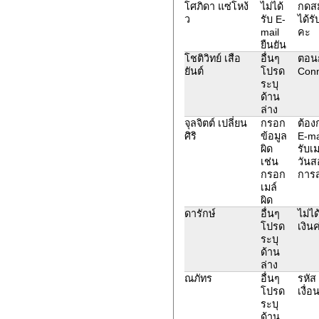
โศภิดา แซ่โหง้
ไม่ได้
กดสม
ว
รับ E-
ได้รั
mail
คะ
ยืนยัน
โชติวิทย์ เสือ
อื่นๆ
ตอนก
ยันต์
โปรด
Conn
ระบุ
ด้าน
ล่าง
จุลจิตต์ เปลี่ยน
กรอก
ต้อง
ศิริ
ข้อมูล
E-ma
ผิด
รับเ
เช่น
วันส
กรอก
การ
เมล์
ผิด
ดารักษ์
อื่นๆ
ไม่ไ
โปรด
เงิน
ระบุ
ด้าน
ล่าง
ณภัทร
อื่นๆ
รหัส
โปรด
เงื่
ระบุ
ด้าน