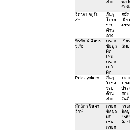
ล่าง
ขอ h
รับข้
จิดาภา อยู่รับ
อื่นๆ
สมัค
สุข
โปรด
เพื่อ
ระบุ
error
ด้าน
ล่าง
พิรพัฒน์ ฉิมบร
กรอก
เขียน
รเทิง
ข้อมูล
ฉิมบ
ผิด
เช่น
กรอก
เมล์
ผิด
Raksayakorn
อื่นๆ
ระบบ
โปรด
avail
ระบุ
ประช
ด้าน
สอบไ
ล่าง
วันที
มัลลิกา จินดา
กรอก
กรอ
รักษ์
ข้อมูล
ข้อม
ผิด
2569
เช่น
ต้อง
กรอก