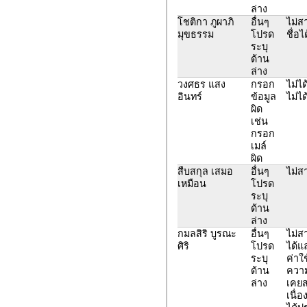
ล่าง
โชติกา ภูผาภิ
อื่นๆ
ไม่ส
มุขธรรม
โปรด
ชื่อไ
ระบุ
ด้าน
ล่าง
วงศธร แสง
กรอก
ไม่ได
อินทร์
ข้อมูล
ไม่ได
ผิด
เช่น
กรอก
เมล์
ผิด
สืบสกุล เสมอ
อื่นๆ
ไม่ส
เหมือน
โปรด
ระบุ
ด้าน
ล่าง
กมลสิริ บูรณะ
อื่นๆ
ไม่ส
ศิริ
โปรด
ได้แล
ระบุ
ค่าใ
ด้าน
ความเ
ล่าง
เคยส
เนื่อ