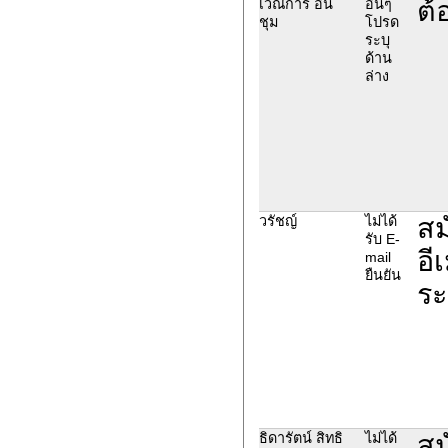
ต้
เวณิการ์ อิน
อื่นๆ
ชุม
โปรด
ระบุ
ด้าน
ล่าง
สม
วรัชญ์
ไม่ได้
รับ E-
อี
mail
ยืนยัน
ระ
สม
ธิดารัตน์ สิทธิ
ไม่ได้