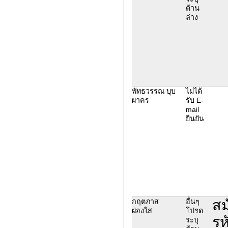
ด้าน
ล่าง
พัทธวรรณ บุบ
ไม่ได้
ผาคร
รับ E-
mail
ยืนยัน
สม
กฤตภาส
อื่นๆ
ผ่องใส
โปรด
รห
ระบุ