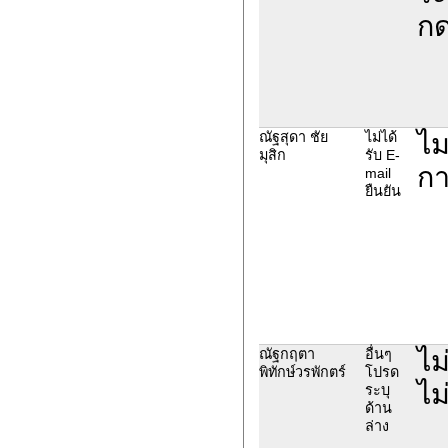
กด
ไม
ณัฐสุดา ชัย
ไม่ได้
มุสิก
รับ E-
กา
mail
ยืนยัน
ไม
ณัฐกฤตา
อื่นๆ
พิทักษ์วรพักตร์
โปรด
ไม
ระบุ
ด้าน
ล่าง