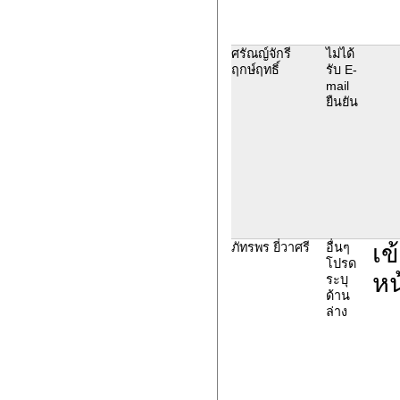
ศรัณญ์จักรี
ไม่ได้
ฤกษ์ฤทธิ์
รับ E-
mail
ยืนยัน
เข
ภัทรพร ยี่วาศรี
อื่นๆ
โปรด
หน
ระบุ
ด้าน
ล่าง