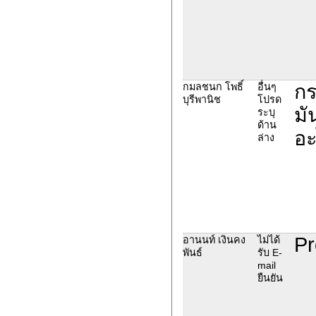
กร
กมลชนก โพธิ์
อื่นๆ
บุรีพานิช
โปรด
มั
ระบุ
ด้าน
อะ
ล่าง
Pr
อานนท์ เงินคง
ไม่ได้
พันธ์
รับ E-
mail
ยืนยัน