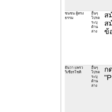
สม
ชนชน ผู้ทรง
อื่นๆ
ธรรม
โปรด
สม
ระบุ
ด้าน
ข้
ล่าง
กด
ธันวา แพรว
อื่นๆ
วิเชียรโชติ
โปรด
"P
ระบุ
ด้าน
ล่าง