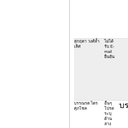
สุกฤตา วงศ์ล้ำ
ไม่ได้
เลิศ
รับ E-
mail
ยืนยัน
บร
บรรณรต ไตร
อื่นๆ
ศุภโชค
โปรด
ระบุ
ด้าน
ล่าง