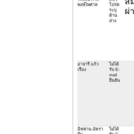
สม
พงษ์ไพศาล
โปรด
ผ่
ระบุ
ด้าน
ล่าง
อาจารี แก้ว
ไม่ได้
เรือง
รับ E-
mail
ยืนยัน
อิฟฟาน อัครา
ไม่ได้