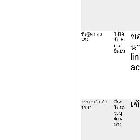
ขอ
ฑิตฐิตา ดล
ไม่ได้
ไสว
รับ E-
นา
mail
ยืนยัน
li
ac
เข
วราภรณ์ แก้ว
อื่นๆ
รักษา
โปรด
ระบุ
ด้าน
ล่าง