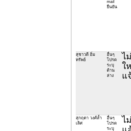
mail
ยืนยัน
ไม
สุชาวดี อิ่ม
อื่นๆ
ทรัพย์
โปรด
ให
ระบุ
ด้าน
แจ
ล่าง
ไม
สุกฤตา วงศ์ล้ำ
อื่นๆ
เลิศ
โปรด
แล
ระบุ