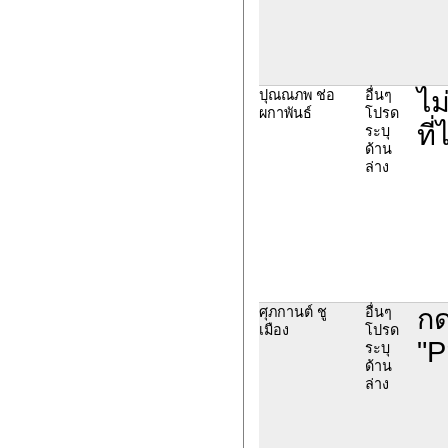
ไม
ปุณณภพ ช่อ
อื่นๆ
ผกาพันธ์
โปรด
ที
ระบุ
ด้าน
ล่าง
กด
ศุภกานต์ ชู
อื่นๆ
เมือง
โปรด
"P
ระบุ
ด้าน
ล่าง