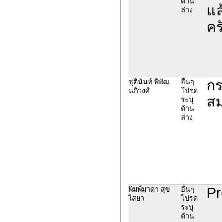
ด้าน
แล
ล่าง
คร
กร
ชุตินันท์ พิพัฒ
อื่นๆ
นภิวงศ์
โปรด
สม
ระบุ
ด้าน
ล่าง
Pr
พิมพ์มาดา สุข
อื่นๆ
ไสยา
โปรด
ระบุ
ด้าน