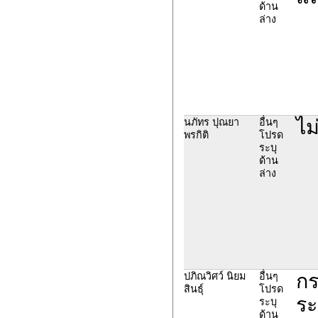
ด้าน
ล่าง
ไม
นภัทร ปุณยา
อื่นๆ
พรกิติ
โปรด
ระบุ
ด้าน
ล่าง
กร
ปภิณวิศว์ นิยม
อื่นๆ
สินธุ์
โปรด
ระ
ระบุ
ด้าน