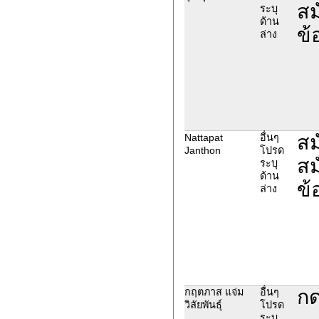
สม
ระบุ
ด้าน
ข้
ล่าง
สม
Nattapat
อื่นๆ
Janthon
โปรด
สม
ระบุ
ด้าน
ข้
ล่าง
กด
กฤตภาส แจ่ม
อื่นๆ
วิลัยพันธุ์
โปรด
ระบุ