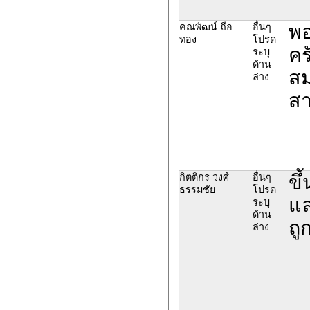
พอ
คณพัฒน์ ถือ
อื่นๆ
ทอง
โปรด
คร
ระบุ
ด้าน
สม
ล่าง
สา
ขึ
กิตติกร วงศ์
อื่นๆ
ธรรมชัย
โปรด
แล
ระบุ
ด้าน
ถู
ล่าง