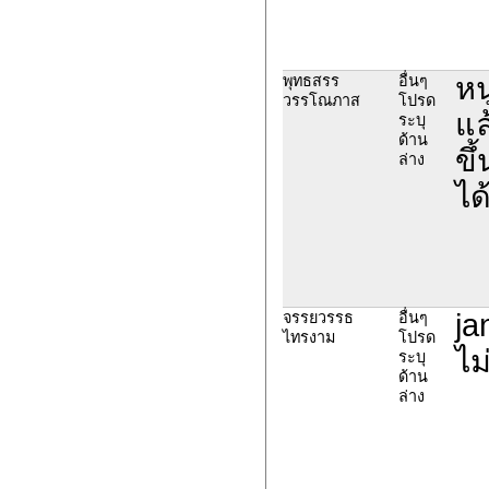
หน
พุทธสรร
อื่นๆ
วรรโณภาส
โปรด
แล
ระบุ
ด้าน
ขึ
ล่าง
ได
ja
จรรยวรรธ
อื่นๆ
ไทรงาม
โปรด
ไม
ระบุ
ด้าน
ล่าง