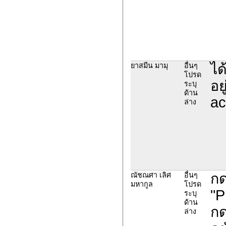
ได
ยาสมีน มามุ
อื่นๆ
โปรด
อย
ระบุ
ด้าน
ac
ล่าง
กด
ณัชณศา เลิศ
อื่นๆ
มหากูล
โปรด
"P
ระบุ
ด้าน
กด
ล่าง