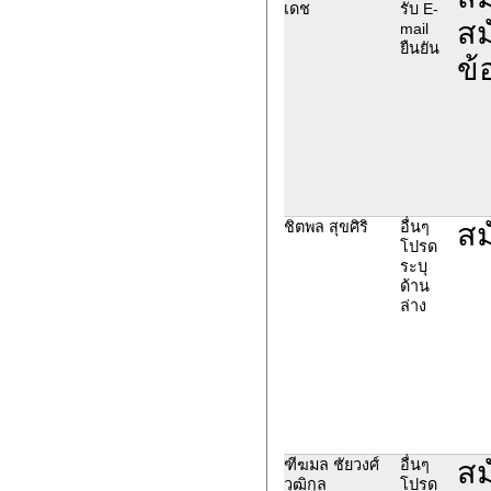
เดช
รับ E-
สม
mail
ยืนยัน
ข้
สม
ชิตพล สุขศิริ
อื่นๆ
โปรด
ระบุ
ด้าน
ล่าง
สม
ฑีฆมล ชัยวงศ์
อื่นๆ
วุฒิกุล
โปรด