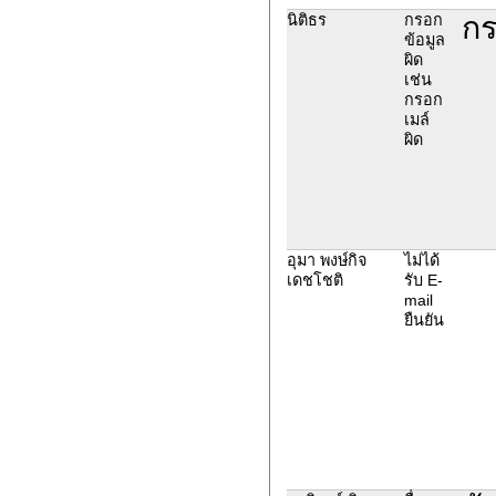
กร
นิติธร
กรอก
ข้อมูล
ผิด
เช่น
กรอก
เมล์
ผิด
อุมา พงษ์กิจ
ไม่ได้
เดชโชติ
รับ E-
mail
ยืนยัน