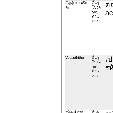
ตอ
กัญญ์วรา พริก
อื่นๆ
คง
โปรด
ac
ระบุ
ด้าน
ล่าง
เป
Veesuthitha
อื่นๆ
โปรด
รห
ระบุ
ด้าน
ล่าง
รพีพงษ์ ภาส
อื่นๆ