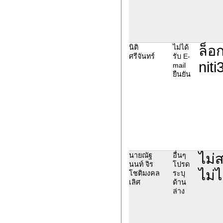
ล็อ
นิติ
ไม่ได้
ศรีจันทร์
รับ E-
nit
mail
ยืนยัน
ไม่
นายณัฐ
อื่นๆ
นนท์ จิร
โปรด
ไม่ไ
โชติมงคล
ระบุ
เลิศ
ด้าน
ล่าง