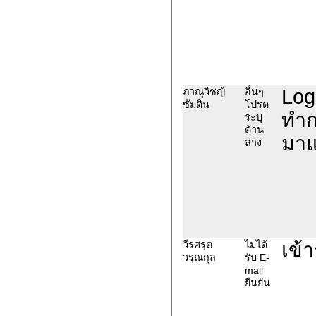
Log
ภาณุวิชญ์
อื่นๆ
ซัมดิน
โปรด
ทำก
ระบุ
ด้าน
มาแ
ล่าง
เข้
วีรศรุต
ไม่ได้
วรุณกุล
รับ E-
mail
ยืนยัน