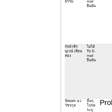
ธรรม
mail
ยืนยัน
กัลย์วชิร
ไม่ได้
ญาณ์ เทียน
รับ E-
ทอง
mail
ยืนยัน
Pro
ปัทมพร นว
อื่นๆ
วัชรกุล
โปรด
ระบุ