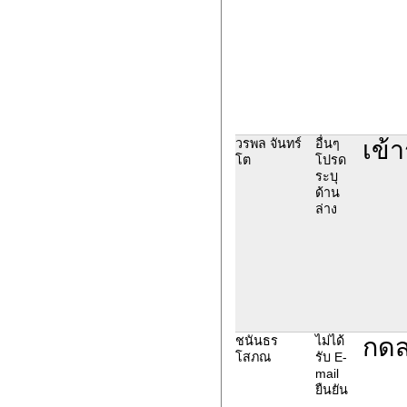
เข้า
วรพล จันทร์
อื่นๆ
โต
โปรด
ระบุ
ด้าน
ล่าง
กดส่
ชนันธร
ไม่ได้
โสภณ
รับ E-
mail
ยืนยัน