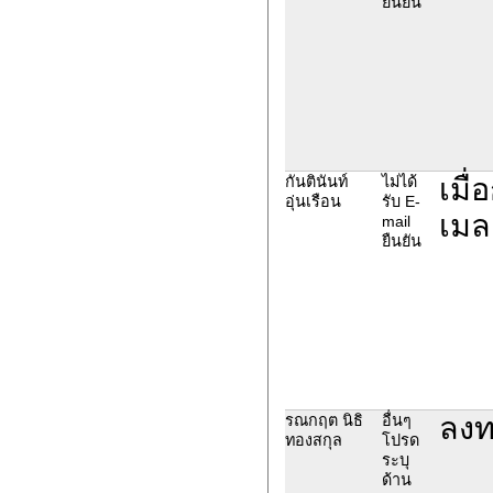
ยืนยัน
เมื
กันตินันท์
ไม่ได้
อุ่นเรือน
รับ E-
เมล
mail
ยืนยัน
ลงท
รณกฤต นิธิ
อื่นๆ
ทองสกุล
โปรด
ระบุ
ด้าน