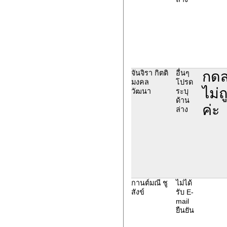
กดส
จันจิรา กิตติ
อื่นๆ
มงคล
โปรด
ไม่
วัฒนา
ระบุ
ด้าน
ค่ะ
ล่าง
กานต์มณี ชู
ไม่ได้
สังข์
รับ E-
mail
ยืนยัน