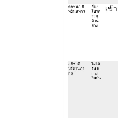
เข้
ดลชนก สิ
อื่นๆ
ทธินนทกร
โปรด
ระบุ
ด้าน
ล่าง
อภิชาติ
ไม่ได้
ปรีดานภา
รับ E-
กุล
mail
ยืนยัน