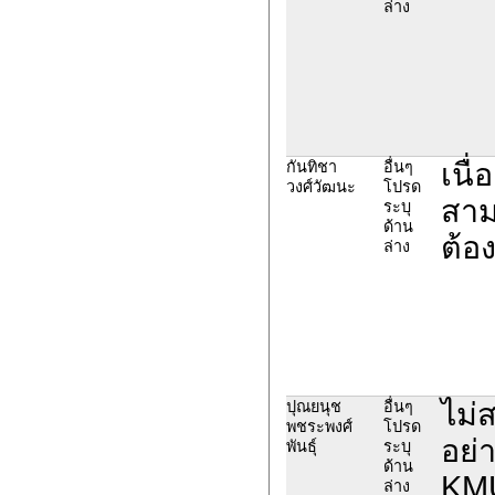
ล่าง
เนื
กันทิชา
อื่นๆ
วงศ์วัฒนะ
โปรด
สาม
ระบุ
ด้าน
ต้อง
ล่าง
ไม่
ปุณยนุช
อื่นๆ
พชระพงศ์
โปรด
อย่
พันธุ์
ระบุ
ด้าน
KMU
ล่าง