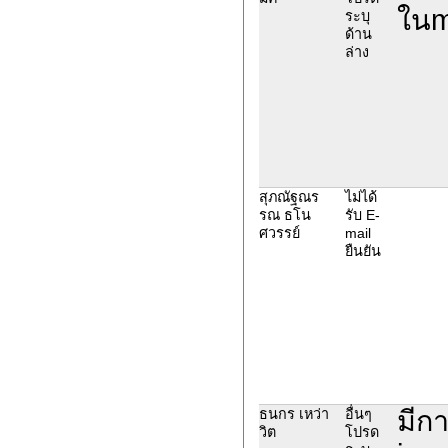
ในma
ระบุ
ด้าน
ล่าง
สุภณัฐณร
ไม่ได้
รณ ธโน
รับ E-
ศวรรย์
mail
ยืนยัน
มีก
ธนกร เหว่า
อื่นๆ
วิต
โปรด