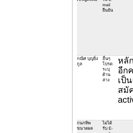
mail
ยืนยัน
หลั
กณิศ บุญยิ่ง
อื่นๆ
กูล
โปรด
อีกค
ระบุ
ด้าน
เป็
ล่าง
สมั
acti
กนกทิพ
ไม่ได้
ขนาดผล
รับ E-