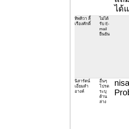
ได้แ
ทิพทิวา ลี้
ไม่ได้
เรืองศักดิ์
รับ E-
mail
ยืนยัน
nis
นิสารัตน์
อื่นๆ
เอี่ยมสำ
โปรด
Prob
อางค์
ระบุ
ด้าน
ล่าง