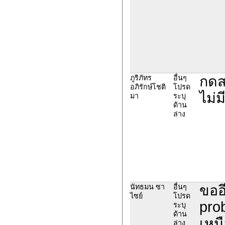
กดส
ภูริภัทร
อื่นๆ
อภิรักษ์โชติ
โปรด
ไม่ม
มา
ระบุ
ด้าน
ล่าง
ขออ
นัทธมน ซา
อื่นๆ
ไซย์
โปรด
pro
ระบุ
ด้าน
เหมื
ล่าง