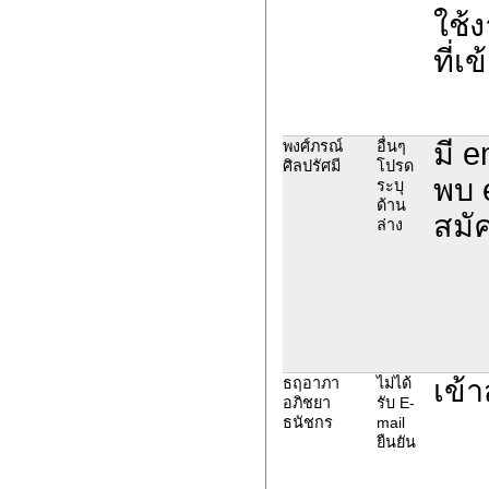
ใช้
ที่เ
มี e
พงศ์ภรณ์
อื่นๆ
ศิลปรัศมี
โปรด
พบ 
ระบุ
ด้าน
สมั
ล่าง
เข้า
ธฤอาภา
ไม่ได้
อภิชยา
รับ E-
ธนัชกร
mail
ยืนยัน