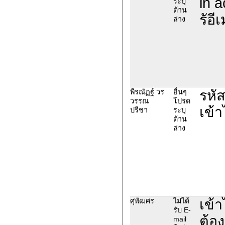
in a
ระบุ
ด้าน
รัอี
ล่าง
รหัส
พีรณัฏฐ์ วร
อื่นๆ
วรรณ
โปรด
เข้า
ปรีชา
ระบุ
ด้าน
ล่าง
เข้า
ศุพัฒศร
ไม่ได้
รับ E-
ต้อง
mail