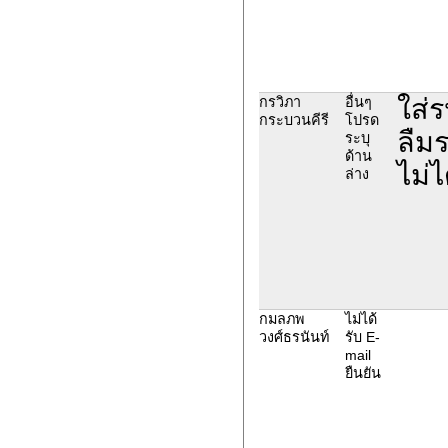
ใส่
กรวิภา
อื่นๆ
กระบวนคีรี
โปรด
ลืมร
ระบุ
ด้าน
ไม่ไ
ล่าง
กมลภพ
ไม่ได้
วงศ์ธรนันท์
รับ E-
mail
ยืนยัน