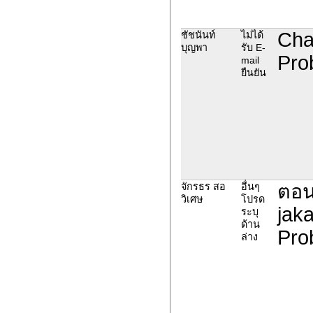
Cha
ชัชนันท์
ไม่ได้
บุญพา
รับ E-
Prob
mail
ยืนยัน
ตอน
จักรธร สอ
อื่นๆ
วิเศษ
โปรด
jak
ระบุ
ด้าน
Prob
ล่าง