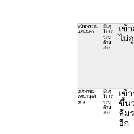
เข้า
พนัชพรรณ
อื่นๆ
แสนนิทา
โปรด
ไม่ถ
ระบุ
ด้าน
ล่าง
เข้
ณภัทรชัย
อื่นๆ
ทัศนานุตริ
โปรด
ขึ้น
ยกุล
ระบุ
ด้าน
ลืมร
ล่าง
อีก