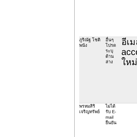
อีเม
ภูริณัฐ โชติ
อื่นๆ
พนัง
โปรด
acc
ระบุ
ด้าน
ใหม
ล่าง
พรหมสิริ
ไม่ได้
เจริญทรัพย์
รับ E-
mail
ยืนยัน