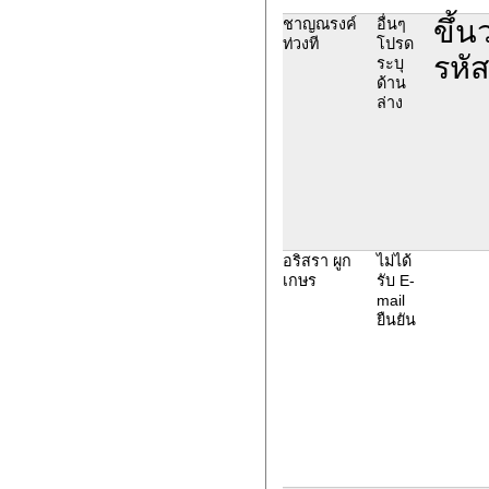
ขึ้น
ชาญณรงค์
อื่นๆ
ท่วงที
โปรด
รหั
ระบุ
ด้าน
ล่าง
อริสรา ผูก
ไม่ได้
เกษร
รับ E-
mail
ยืนยัน