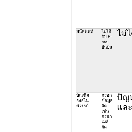
ไม่ไ
มนัสนันท์
ไม่ได้
รับ E-
mail
ยืนยัน
ปัญ
บัณฑิต
กรอก
ธงธไน
ข้อมูล
และไ
ศวรรย์
ผิด
เช่น
กรอก
เมล์
ผิด