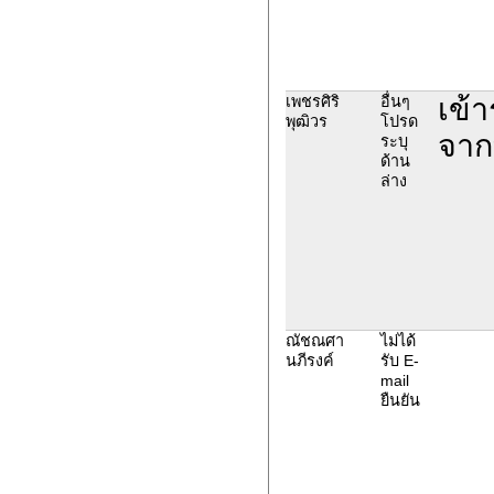
เข้
เพชรศิริ
อื่นๆ
พุฒิวร
โปรด
จาก
ระบุ
ด้าน
ล่าง
ณัชณศา
ไม่ได้
นภีรงค์
รับ E-
mail
ยืนยัน