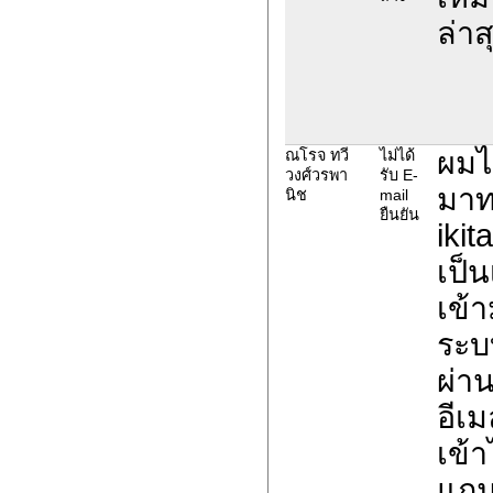
ล่าส
ผมไ
ณโรจ ทวี
ไม่ได้
วงศ์วรพา
รับ E-
มาท
นิช
mail
ยืนยัน
iki
เป็
เข้า
ระบ
ผ่า
อีเม
เข้า
แถม