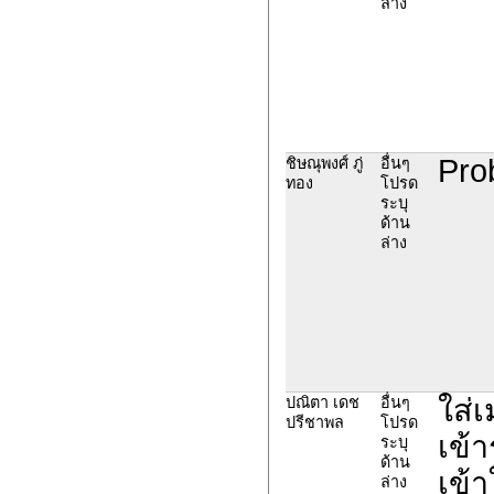
ล่าง
Prob
ชิษณุพงศ์ ภู่
อื่นๆ
ทอง
โปรด
ระบุ
ด้าน
ล่าง
ใส่
ปณิตา เดช
อื่นๆ
ปรีชาพล
โปรด
เข้
ระบุ
ด้าน
เข้า
ล่าง