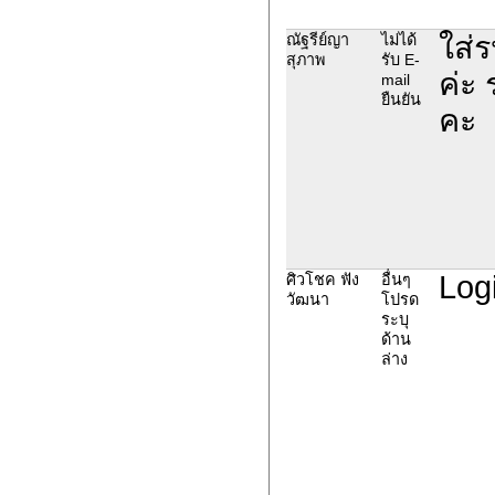
ใส่ร
ณัฐรีย์ญา
ไม่ได้
สุภาพ
รับ E-
ค่ะ
mail
ยืนยัน
คะ
Logi
ศิวโชค ฟัง
อื่นๆ
วัฒนา
โปรด
ระบุ
ด้าน
ล่าง