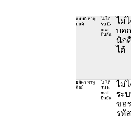
ไม่
ธนบดี หาญ
ไม่ได้
มนต์
รับ E-
บอก
mail
ยืนยัน
นักศ
ได้
ไม่ไ
ธมิดา พาหู
ไม่ได้
ถิตย์
รับ E-
ระบ
mail
ยืนยัน
ขอรห
รหัส