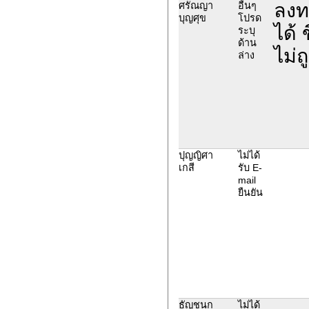
ลงท
ศรัณญา
อื่นๆ
บุญศุข
โปรด
ได้ 
ระบุ
ด้าน
ไม่ถ
ล่าง
ปุญญิศา
ไม่ได้
เกสี
รับ E-
mail
ยืนยัน
ธัญชนก
ไม่ได้