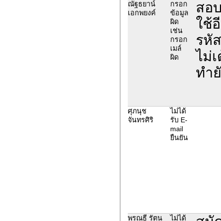
สอบ
ณัฐธยาน์
กรอก
เอกพยงค์
ข้อมูล
ใช้
ผิด
เช่น
รหั
กรอก
เมล์
ไม่
ผิด
ทำย
ศุภนุช
ไม่ได้
จันทรศิริ
รับ E-
mail
ยืนยัน
พรณธี รัตน
ไม่ได้