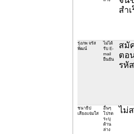
สำเร
สมั
รุ่งภพ จรัส
ไม่ได้
พัฒน์
รับ E-
ตอนส
mail
ยืนยัน
รหัส
ไม่
ชนาธิป
อื่นๆ
เสียงแจ่มใส
โปรด
ระบุ
ด้าน
ล่าง