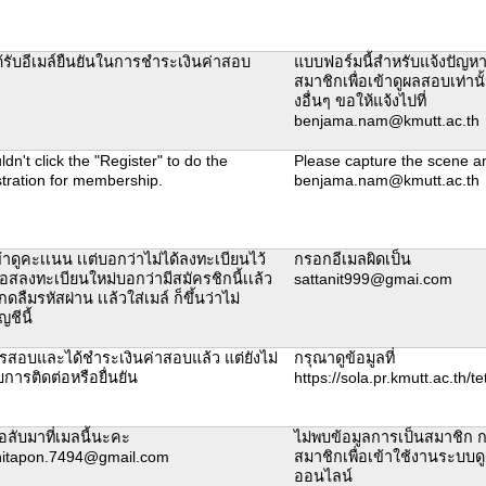
ด้รับอีเมล์ยืนยันในการชำระเงินค่าสอบ
แบบฟอร์มนี้สำหรับแจ้งปัญห
สมาชิกเพื่อเข้าดูผลสอบเท่านั้น
งอื่นๆ ขอให้แจ้งไปที่
benjama.nam@kmutt.ac.th
ldn't click the "Register" to do the
Please capture the scene an
stration for membership.
benjama.nam@kmutt.ac.th
้าดูคะเเนน เเต่บอกว่าไม่ได้ลงทะเบียนไว้
กรอกอีเมลผิดเป็น
พอสลงทะเบียนใหม่บอกว่ามีสมัครชิกนี้เเล้ว
sattanit999@gmai.com
กดลืมรหัสผ่าน เเล้วใส่เมล์ ก็ขึ้นว่าไม่
ญชีนี้
รสอบและได้ชำระเงินค่าสอบแล้ว แต่ยังไม่
กรุณาดูข้อมูลที่
ับการติดต่อหรือยื่นยัน
https://sola.pr.kmutt.ac.th/te
ต่อลับมาที่เมลนี้นะคะ
ไม่พบข้อมูลการเป็นสมาชิก 
nitapon.7494@gmail.com
สมาชิกเพื่อเข้าใช้งานระบบ
ออนไลน์