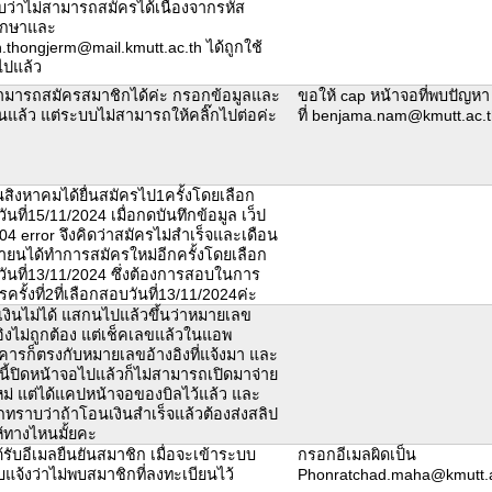
บว่าไม่สามารถสมัครได้เนื่องจากรหัส
ึกษาและ
.thongjerm@mail.kmutt.ac.th ได้ถูกใช้
ไปแล้ว
ามารถสมัครสมาชิกได้ค่ะ กรอกข้อมูลและ
ขอให้ cap หน้าจอที่พบปัญหา 
ันแล้ว แต่ระบบไม่สามารถให้คลิ๊กไปต่อค่ะ
ที่ benjama.nam@kmutt.ac.t
นสิงหาคมได้ยื่นสมัครไป1ครั้งโดยเลือก
ันที่15/11/2024 เมื่อกดบันทึกข้อมูล เว็ป
404 error จึงคิดว่าสมัครไม่สำเร็จและเดือน
ายนได้ทำการสมัครใหม่อีกครั้งโดยเลือก
ันที่13/11/2024 ซึ่งต้องการสอบในการ
รครั้งที่2ที่เลือกสอบวันที่13/11/2024ค่ะ
งินไม่ได้ แสกนไปแล้วขึ้นว่าหมายเลข
อิงไม่ถูกต้อง แต่เช็คเลขแล้วในแอพ
ารก็ตรงกับหมายเลขอ้างอิงที่แจ้งมา และ
ี้ปิดหน้าจอไปแล้วก็ไม่สามารถเปิดมาจ่าย
หม่ แต่ได้แคปหน้าจอของบิลไว้แล้ว และ
ทราบว่าถ้าโอนเงินสำเร็จแล้วต้องส่งสลิป
้ทางไหนมั้ยคะ
ด้รับอีเมลยืนยันสมาชิก เมื่อจะเข้าระบบ
กรอกอีเมลผิดเป็น
แจ้งว่าไม่พบสมาชิกที่ลงทะเบียนไว้
Phonratchad.maha@kmutt.a