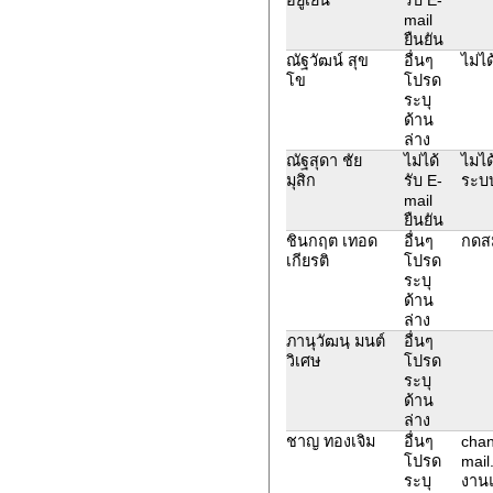
mail
ยืนยัน
ณัฐวัฒน์ สุข
อื่นๆ
ไม่ไ
โข
โปรด
ระบุ
ด้าน
ล่าง
ณัฐสุดา ชัย
ไม่ได้
ไมได
มุสิก
รับ E-
ระบบ
mail
ยืนยัน
ชินกฤต เทอด
อื่นๆ
กดสม
เกียรติ
โปรด
ระบุ
ด้าน
ล่าง
ภานุวัฒนฺ มนต์
อื่นๆ
วิเศษ
โปรด
ระบุ
ด้าน
ล่าง
ชาญ ทองเจิม
อื่นๆ
chan
โปรด
mail
ระบุ
งานแ