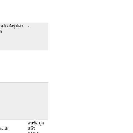
แล้วส่งรูปมา
-
h
ลบข้อมูล
c.th
แล้ว