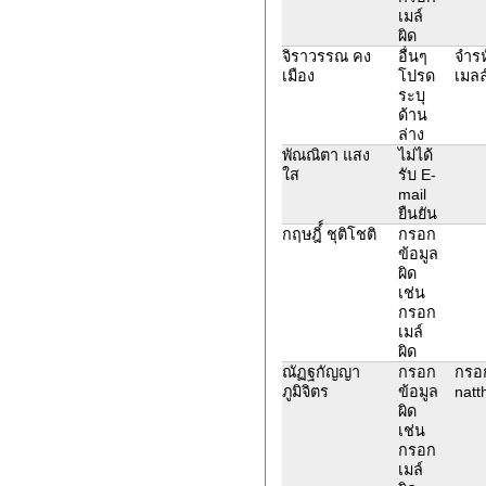
เมล์
ผิด
จิราวรรณ คง
อื่นๆ
จำรห
เมือง
โปรด
เมลล
ระบุ
ด้าน
ล่าง
พัณณิตา แสง
ไม่ได้
ใส
รับ E-
mail
ยืนยัน
กฤษฎิ์์ ชุติโชติ
กรอก
ข้อมูล
ผิด
เช่น
กรอก
เมล์
ผิด
ณัฏฐกัญญา
กรอก
กรอก
ภูมิจิตร
ข้อมูล
natt
ผิด
เช่น
กรอก
เมล์