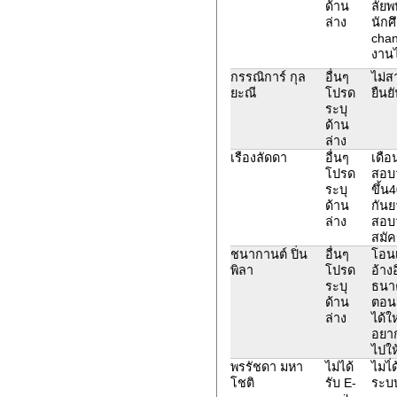
ด้าน
ลัยพ
ล่าง
นักศ
chan
งาน
กรรณิการ์ กุล
อื่นๆ
ไม่ส
ยะณี
โปรด
ยืนย
ระบุ
ด้าน
ล่าง
เรืองลัดดา
อื่นๆ
เดือ
โปรด
สอบว
ระบุ
ขึ้น
ด้าน
กันย
ล่าง
สอบว
สมัค
ชนากานต์ ปิ่น
อื่นๆ
โอนเ
พิลา
โปรด
อ้าง
ระบุ
ธนาค
ด้าน
ตอนน
ล่าง
ได้ใ
อยาก
ไปให
พรรัชดา มหา
ไม่ได้
ไมไ่
โชติ
รับ E-
ระบบ