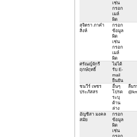
เช่น
กรอก
เมล์
ผิด
สุจิตรา ภาคำ
กรอก
สิงห์
ข้อมูล
ผิด
เช่น
กรอก
เมล์
ผิด
ศรัณญ์จักรี
ไม่ได้
ฤกษ์ฤทธิ์
รับ E-
mail
ยืนยัน
ชนวีร์ เพชร
อื่นๆ
ลืมร
ประภัสสร
โปรด
@kmu
ระบุ
ด้าน
ล่าง
อัญชิสา มงคล
กรอก
สมัย
ข้อมูล
ผิด
เช่น
กรอก