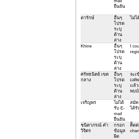
mail
ยืนยัน
ดารักษ์
อื่นๆ
ไม่ไ
โปรด
ระบุ
ด้าน
ล่าง
Khine
อื่นๆ
I cou
โปรด
regi
ระบุ
ด้าน
ล่าง
ศรัทธนิตย์ เขต
อื่นๆ
จะเข
กลาง
โปรด
เเต่
ระบุ
เเล้ว
ด้าน
พบบํ
ล่าง
เจริญพร
ไม่ได้
สมัค
รับ E-
ได้ร
mail
ยืนยัน
ชนิตาภรณ์ คำ
กรอก
ติิด
วิจิตร
ข้อมูล
cha
ผิด