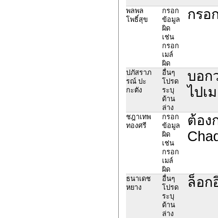
กรอก
พลพล
กรอก
โพธิ์สุข
ข้อมูล
ผิด
เช่น
กรอก
เมล์
ผิด
บอกว
ปภัสราภ
อื่นๆ
รณ์ ปะ
โปรด
ไปเม
กะตัง
ระบุ
ด้าน
ล่าง
ต้อง
ชฎาเทพ
กรอก
ทองศรี
ข้อมูล
Chad
ผิด
เช่น
กรอก
เมล์
ผิด
ล็อก
ธนาเดช
อื่นๆ
หยาง
โปรด
ระบุ
ด้าน
ล่าง