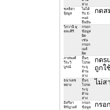
ล่าง
กดสม
ชลธิดา
ไม่ได้
จุ้ยมูล
รับ E-
mail
ยืนยัน
วิภวานี ผุ
กรอก
ลละศิริ
ข้อมูล
ผิด
เช่น
กรอก
เมล์
ผิด
กดsu
ภาสพงศ์
อื่นๆ
วีระวิ
โปรด
ถูกใช
บูรณ์
ระบุ
ด้าน
ล่าง
ไม่ส
ธนาเดช
อื่นๆ
หยาง
โปรด
ระบุ
ด้าน
ล่าง
กรอก
อิสริยา
กรอก
หิรัญวงค์
ข้อมูล