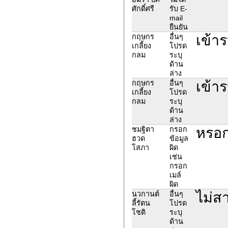
ศักดิ์ศรี
รับ E-
mail
ยืนยัน
เข้าร
กฤษกร
อื่นๆ
เกลี้ยง
โปรด
กลม
ระบุ
ด้าน
ล่าง
เข้าร
กฤษกร
อื่นๆ
เกลี้ยง
โปรด
กลม
ระบุ
ด้าน
ล่าง
หรอก
ชมฐิตา
กรอก
ฮวด
ข้อมูล
โสภา
ผิด
เช่น
กรอก
เมล์
ผิด
ไม่ส
นวกานต์
อื่นๆ
ลี้รัตน
โปรด
โชติ
ระบุ
ด้าน