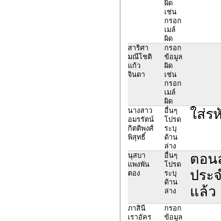
ผิด
เช่น
กรอก
เมล์
ผิด
สาริศา
กรอก
มณีโชติ
ข้อมูล
แก้ว
ผิด
จินดา
เช่น
กรอก
เมล์
ผิด
ใส่รห
นางสาว
อื่นๆ
อมรรัตน์
โปรด
กิตติพงศ์
ระบุ
พิสุทธิ์
ด้าน
ล่าง
ตอนส
นุสบา
อื่นๆ
แพงพัน
โปรด
ประจ
ตอง
ระบุ
ด้าน
แล้ว
ล่าง
ภาสินี
กรอก
เราอัคร
ข้อมูล