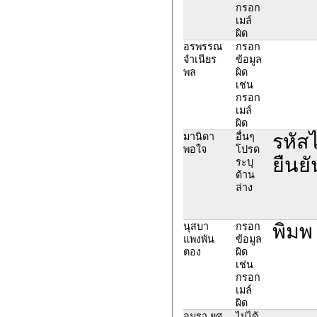
กรอก
เมล์
ผิด
อรพรรณ
กรอก
จำเนียร
ข้อมูล
พล
ผิด
เช่น
กรอก
เมล์
ผิด
รหัสไ
มานิดา
อื่นๆ
พอใจ
โปรด
ยืนย
ระบุ
ด้าน
ล่าง
พิมพ 
นุสบา
กรอก
แพงพัน
ข้อมูล
ตอง
ผิด
เช่น
กรอก
เมล์
ผิด
อมรา ยศ
ไม่ได้