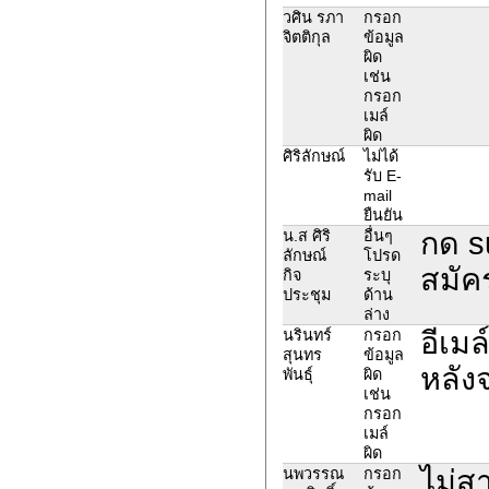
วศิน รภา
กรอก
จิตติกุล
ข้อมูล
ผิด
เช่น
กรอก
เมล์
ผิด
ศิริลักษณ์
ไม่ได้
รับ E-
mail
ยืนยัน
กด s
น.ส ศิริ
อื่นๆ
ลักษณ์
โปรด
สมัคร
กิจ
ระบุ
ประชุม
ด้าน
ล่าง
อีเมล
นรินทร์
กรอก
สุนทร
ข้อมูล
หลัง
พันธุ์
ผิด
เช่น
กรอก
เมล์
ผิด
ไม่ส
นพวรรณ
กรอก