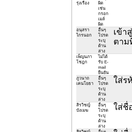
รุ่งเรือง
ผิด
เช่น
กรอก
เมล์
ผิด
เข้าส
อนุสรา
อื่นๆ
ไกรนอก
โปรด
ตามที
ระบุ
ด้าน
ล่าง
เพ็ญนภา
ไม่ได้
โชฎก
รับ E-
mail
ยืนยัน
ใส่รห
ภูวนาถ
อื่นๆ
เคนโยธา
โปรด
ระบุ
ด้าน
ล่าง
ใส่ชื
สิรวิชญ์
อื่นๆ
บังเมฆ
โปรด
ระบุ
ด้าน
ล่าง
สิรวิชญ์
อื่นๆ