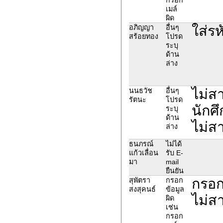
เมล์
ผิด
ใส่รห
อภิญญา
อื่นๆ
สร้อยทอง
โปรด
ระบุ
ด้าน
ล่าง
ไม่ส
นนธวัช
อื่นๆ
รัตนะ
โปรด
นักศึ
ระบุ
ด้าน
ไม่ส
ล่าง
ธนภรณ์
ไม่ได้
แก้วเลื่อน
รับ E-
มา
mail
ยืนยัน
กรอก
สุพัตรา
กรอก
สงสุคนธ์
ข้อมูล
ไม่ส
ผิด
เช่น
กรอก