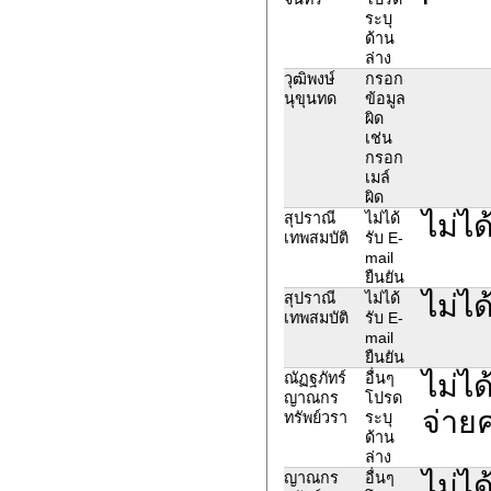
ระบุ
ด้าน
ล่าง
วุฒิพงษ์
กรอก
นุขุนทด
ข้อมูล
ผิด
เช่น
กรอก
เมล์
ผิด
ไม่ได
สุปราณี
ไม่ได้
เทพสมบัติ
รับ E-
mail
ยืนยัน
ไม่ได
สุปราณี
ไม่ได้
เทพสมบัติ
รับ E-
mail
ยืนยัน
ไม่ไ
ณัฏฐภัทร์
อื่นๆ
ญาณกร
โปรด
จ่ายค
ทรัพย์วรา
ระบุ
ด้าน
ล่าง
ไม่ไ
ญาณกร
อื่นๆ