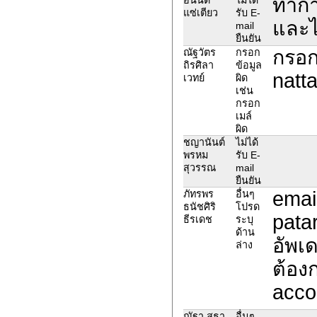
ทำกา
แซ่เตียว
รับ E-
และไ
mail
ยืนยัน
กรอกเ
ณัฐวัตร
กรอก
ถิรศิลา
ข้อมูล
natt
เวทย์
ผิด
เช่น
กรอก
เมล์
ผิด
ชญานันต์
ไม่ได้
พรหม
รับ E-
สุวรรณ
mail
ยืนยัน
emai
ภัทรพร
อื่นๆ
ธนัชศิริ
โปรด
pata
ธีรเดช
ระบุ
ด้าน
อัพเ
ล่าง
ต้อง
acco
ณัฐา สุธา
อื่นๆ