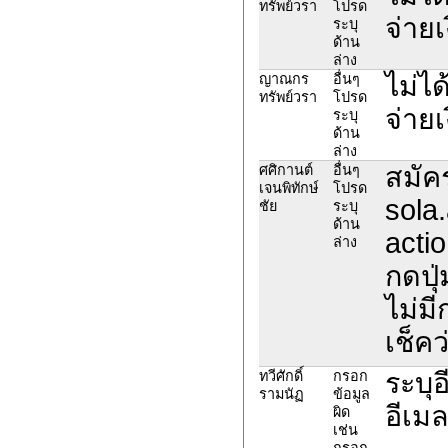
ทรัพย์วรา
โปรด
จ่ายเ
ระบุ
ด้าน
ล่าง
ไม่ไ
ญาณกร
อื่นๆ
ทรัพย์วรา
โปรด
จ่ายเ
ระบุ
ด้าน
ล่าง
สมัค
ศศิกานต์
อื่นๆ
เจนพิทักษ์
โปรด
sola
ชัย
ระบุ
ด้าน
acti
ล่าง
กดปุ
ไม่ม
เช็คว
ระบุ
ทวีศักดิ์
กรอก
รามนัฏ
ข้อมูล
อีเม
ผิด
เช่น
กรอก