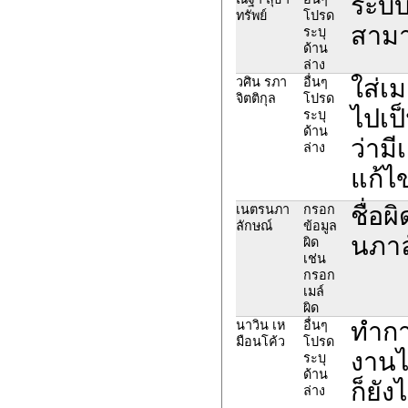
ระบบแ
ทรัพย์
โปรด
สามา
ระบุ
ด้าน
ล่าง
ใส่เ
วศิน รภา
อื่นๆ
จิตติกุล
โปรด
ไปเป
ระบุ
ด้าน
ว่ามี
ล่าง
แก้ไ
ชื่อผ
เนตรนภา
กรอก
ลักษณ์
ข้อมูล
นภาล
ผิด
เช่น
กรอก
เมล์
ผิด
ทำกา
นาวิน เห
อื่นๆ
มือนโค้ว
โปรด
งานไ
ระบุ
ด้าน
ก็ยัง
ล่าง