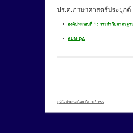
ปร.ด.ภาษาศาสตร์ประยุกต์
องค์ประกอบที่ 1 : การกำกับมาตรฐ
AUN-QA
ภูมิใจนำเสนอโดย WordPress