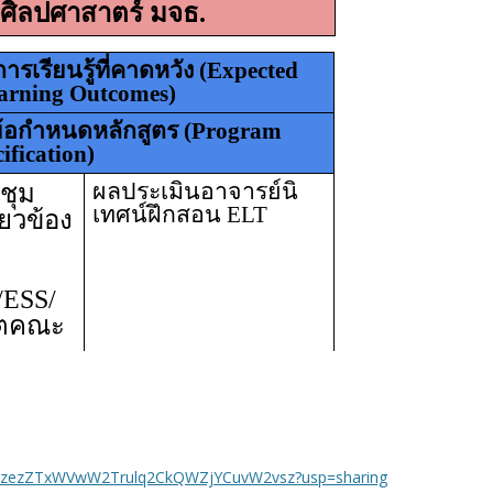
ers/1zezZTxWVwW2Trulq2CkQWZjYCuvW2vsz?usp=sharing