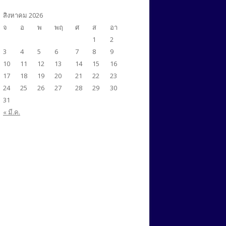
ศศ.ม.สังคมศาสตร์สิ่งแวดล้อม
ศศ.ม.ภาษาศาสตร์ประยุกต์ ด้านการ
(นานาชาติ)
สิงหาคม 2026
สอนภาษาอังกฤษ (นานาชาติ)
จ
อ
พ
พฤ
ศ
ส
อา
1
2
ศศ.ม.สังคมศาสตร์สิ่งแวดล้อม
ศศ.ม.ภาษาอังกฤษเพื่อการสื่อสารใน
AUN-QA
3
4
5
6
7
8
9
วิชาชีพและนานาชาติ (นานาชาติ)
ปร.ด.ภาษาศาสตร์ประยุกต์
AUN-QA
10
11
12
13
14
15
16
ศศ.ม.ภาษาศาสตร์ประยุกต์ ด้านการ
(นานาชาติ)
AUN-QA
17
18
19
20
21
22
23
สอนภาษาอังกฤษ (นานาชาติ)
24
25
26
27
28
29
30
31
ศศ.ม.สังคมศาสตร์สิ่งแวดล้อม
AUN-QA
« มี.ค.