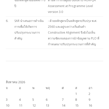
ของหลักสูตรย้อนหลัง 1-3
ตามตารางในคู่มือ Guide to AUN-QA
ปี
Assessment at Programme Level
version 3.0
6.
SAR นำเสนอการดำเนิน
- ด้วยหลักสูตรเป็นหลักสูตรปรับปรุง พ.ศ.
การเพื่อให้เกิดการ
2560 และอยู่ระหว่างเริ่มต้นทำ
ปรับปรุงกระบวนการ
Constructive Alignment จึงยังไม่เห็น
สำคัญ
ความชัดเจนของการนำข้อมูลตาม PLO ที่
กำหนดมาปรับปรุงกระบวนการที่สำคัญ
สิงหาคม 2026
จ
อ
พ
พฤ
ศ
ส
อา
1
2
3
4
5
6
7
8
9
10
11
12
13
14
15
16