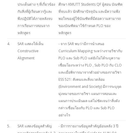
ประเด็นต่าง ๆ ที่เกี่ยวข้อง
ศึกษา KMUTT Students QF ผู้สอน บัณฑิต
กับสิ่งที่ผู้เรียนควรรู้และ
ที่จบแล้ว นักศึกษาปัจจุบัน และมีความพึง
พึงปฏิบัติได้ภายหลังจบ
พอใจของผู้ใช้บัณฑิตที่มีต่อความสามารถ
การเรียนการสอนจาก
ของบัณฑิตมาใช้กำหนด PLO ของ
หลักสูตร
หลักสูตร
4.
SAR แสดงให้เห็น
- จาก SAR พบว่ามีการนำเสนอ
Constructive
Curriculum Mapping ระหว่างรายวิชากับ
Alignment
PLO และ Sub PLO แต่ยังไม่ได้ระบุความ
เชื่อมโยงระหว่าง PLO , Sub PLO กับ CLO
และเมื่อพิจารณาจากตัวอย่างของรายวิชา
ESS 521: สังคมและสิ่งแวดล้อม
(Environment and Society) มีการระบุจุด
มุ่งหมายของรายวิชา แผนการสอนและ
แผนการประเมินผล แต่ไม่ชัดเจนว่าสิ่งดัง
กล่าวเชื่อมโยงกับ PLO และ Sub PLO
อย่างไร
5.
SAR แสดงข้อมูลสำคัญ
- มีการรายงานข้อมูลสำคัญย้อนหลัง 3 ปี