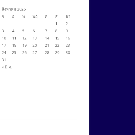
ศศ.ม.สังคมศาสตร์สิ่งแวดล้อม
ศศ.ม.ภาษาศาสตร์ประยุกต์ ด้านการ
(นานาชาติ)
สิงหาคม 2026
สอนภาษาอังกฤษ (นานาชาติ)
จ
อ
พ
พฤ
ศ
ส
อา
1
2
ศศ.ม.สังคมศาสตร์สิ่งแวดล้อม
ศศ.ม.ภาษาอังกฤษเพื่อการสื่อสารใน
AUN-QA
3
4
5
6
7
8
9
วิชาชีพและนานาชาติ (นานาชาติ)
ปร.ด.ภาษาศาสตร์ประยุกต์
AUN-QA
10
11
12
13
14
15
16
ศศ.ม.ภาษาศาสตร์ประยุกต์ ด้านการ
(นานาชาติ)
AUN-QA
17
18
19
20
21
22
23
สอนภาษาอังกฤษ (นานาชาติ)
24
25
26
27
28
29
30
31
ศศ.ม.สังคมศาสตร์สิ่งแวดล้อม
AUN-QA
« มี.ค.