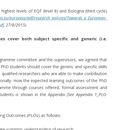
ghest levels of EQF (level 8) and Bologna (third cycle)
pa.eu/euraxess/pdf/research_policies/Towards_a_European_
df
, 27/8/2015).
s cover both subject specific and generic (i.e.
ramme committee and the supervisors, we agreed that
PhD students should cover the generic and specific skills
 qualified researchers who are able to make contribution
nationally. How the expected learning outcomes of the PhD
gramme through courses offered, formal assessment and
 students is shown in the Appendix
(See Appendix 1_PLO-
ing Outcomes (PLOs) as follows:
ate systemic understanding of research