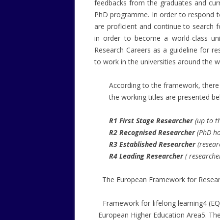
feedbacks from the graduates and curr
PhD programme. In order to respond to 
are proficient and continue to search 
in order to become a world-class un
Research Careers as a guideline for re
to work in the universities around the w
According to the framework, there 
the working titles are presented be
R1 First Stage Researcher
(
up to t
R2 Recognised Researcher
(
PhD ho
R3 Established Researcher
(
resear
R4 Leading Researcher
(
researcher
The European Framework for Research
Framework for lifelong learning4 (EQ
European Higher Education Area5. The 