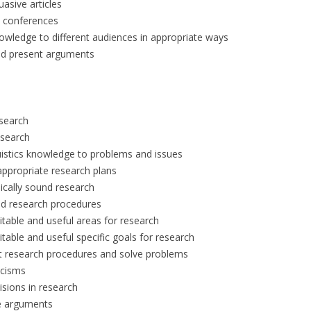
uasive articles
t conferences
nowledge to different audiences in appropriate ways
and present arguments
esearch
esearch
guistics knowledge to problems and issues
appropriate research plans
hically sound research
lid research procedures
uitable and useful areas for research
uitable and useful specific goals for research
nt research procedures and solve problems
ticisms
cisions in research
se arguments