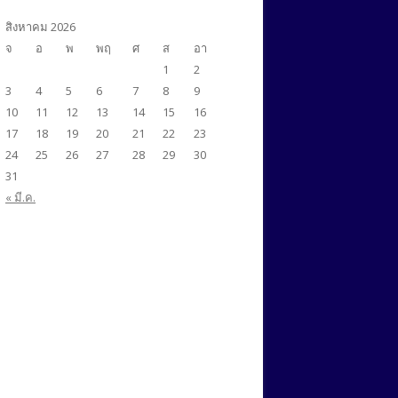
ศศ.ม.สังคมศาสตร์สิ่งแวดล้อม
ศศ.ม.ภาษาศาสตร์ประยุกต์ ด้านการ
(นานาชาติ)
สิงหาคม 2026
สอนภาษาอังกฤษ (นานาชาติ)
จ
อ
พ
พฤ
ศ
ส
อา
1
2
ศศ.ม.สังคมศาสตร์สิ่งแวดล้อม
ศศ.ม.ภาษาอังกฤษเพื่อการสื่อสารใน
AUN-QA
3
4
5
6
7
8
9
วิชาชีพและนานาชาติ (นานาชาติ)
ปร.ด.ภาษาศาสตร์ประยุกต์
AUN-QA
10
11
12
13
14
15
16
ศศ.ม.ภาษาศาสตร์ประยุกต์ ด้านการ
(นานาชาติ)
AUN-QA
17
18
19
20
21
22
23
สอนภาษาอังกฤษ (นานาชาติ)
24
25
26
27
28
29
30
31
ศศ.ม.สังคมศาสตร์สิ่งแวดล้อม
AUN-QA
« มี.ค.