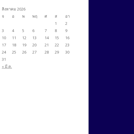
ศศ.ม.สังคมศาสตร์สิ่งแวดล้อม
ศศ.ม.ภาษาศาสตร์ประยุกต์ ด้านการ
(นานาชาติ)
สิงหาคม 2026
สอนภาษาอังกฤษ (นานาชาติ)
จ
อ
พ
พฤ
ศ
ส
อา
1
2
ศศ.ม.สังคมศาสตร์สิ่งแวดล้อม
ศศ.ม.ภาษาอังกฤษเพื่อการสื่อสารใน
AUN-QA
3
4
5
6
7
8
9
วิชาชีพและนานาชาติ (นานาชาติ)
ปร.ด.ภาษาศาสตร์ประยุกต์
AUN-QA
10
11
12
13
14
15
16
ศศ.ม.ภาษาศาสตร์ประยุกต์ ด้านการ
(นานาชาติ)
AUN-QA
17
18
19
20
21
22
23
สอนภาษาอังกฤษ (นานาชาติ)
24
25
26
27
28
29
30
31
ศศ.ม.สังคมศาสตร์สิ่งแวดล้อม
AUN-QA
« มี.ค.