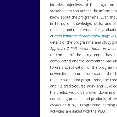
includes objectives of the programme
stakeholders can access the informatio
know about the programme. Even thoug
in terms of knowledge, skills, and a
outlines, and requirement for graduatio
at
sola.kmutt.ac.th/homesola/?page_id
details of the programme and study pl
Appendix 7_PhD orientation).
However, 
outcomes of the programme has not
complicated and the committee has dis
to draft specification of the progra
university and curriculum standard of 
research-oriented programme, the credits
and 12 credit-course work and 36-cred
the credits would be broken down in or
combining process and products of r
credits on p.10).
Programme learning ou
activities are linked with the PLO.